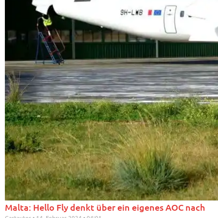
Malta: Hello Fly denkt über ein eigenes AOC nach
Gastautor
14. Februar 2024
04:01