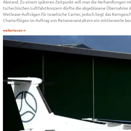
Abstand. Zu einem späteren Zeitpunkt will man die Verhandlungen mit
tschechischen Luftfahrtkonzern dürfte die abgeblasene Übernahme 
Wetlease-Aufträgen für israelische Carrier, jedoch liegt das Kerngesc
Charterflügen im Auftrag von Reiseveranstaltern ein mittlerweile 
weiterlesen »