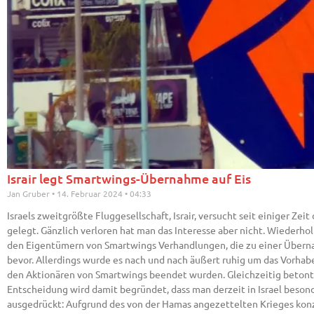
Israir legt Smartwings-Übernahme auf Eis
Jan Gruber
14. Februar 2024
04:33
Israels zweitgrößte Fluggesellschaft, Israir, versucht seit einiger Ze
gelegt. Gänzlich verloren hat man das Interesse aber nicht. Wiederho
den Eigentümern von Smartwings Verhandlungen, die zu einer Übernah
bevor. Allerdings wurde es nach und nach äußert ruhig um das Vorhabe
den Aktionären von Smartwings beendet wurden. Gleichzeitig betont der
Entscheidung wird damit begründet, dass man derzeit in Israel beso
ausgedrückt: Aufgrund des von der Hamas angezettelten Krieges konz