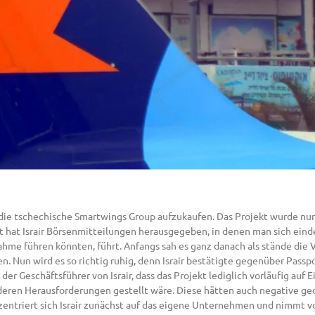
it die tschechische Smartwings Group aufzukaufen. Das Projekt wurde nun
lt hat Israir Börsenmitteilungen herausgegeben, in denen man sich eind
me führen könnten, führt. Anfangs sah es ganz danach als stände die 
n. Nun wird es so richtig ruhig, denn Israir bestätigte gegenüber Pass
 Geschäftsführer von Israir, dass das Projekt lediglich vorläufig auf 
nderen Herausforderungen gestellt wäre. Diese hätten auch negative ge
entriert sich Israir zunächst auf das eigene Unternehmen und nimmt v