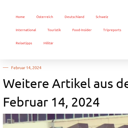
Home
Österreich
Deutschland
Schweiz
International
Touristik
Food-Insider
Tripreports
Reisetipps
Militär
Februar 14, 2024
Weitere Artikel aus d
Februar 14, 2024