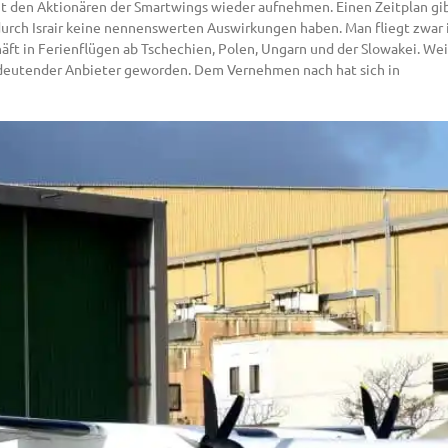
 den Aktionären der Smartwings wieder aufnehmen. Einen Zeitplan gibt 
durch Israir keine nennenswerten Auswirkungen haben. Man fliegt zwa
häft in Ferienflügen ab Tschechien, Polen, Ungarn und der Slowakei. We
bedeutender Anbieter geworden. Dem Vernehmen nach hat sich in