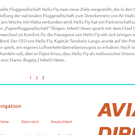
tuelle Fluggesellschaft Hello Fly zwei neue Ziele vorgestellt, die in 
ließung der nationalen Fluggesellschaft zum Streckennetz von Air Malt
al pro Woche mit Malta verbunden wird. Hello Fly hat ein Partnerscha
er „Papierfluggesellschaft“ fliegen. MAviO News sprach mit dem Chief 
nwechsel im Komfort für die Passagiere von Hello Fly mit sich bringen 
d. Der CEO von Hello Fly, Kapitän Teodosio Longo, wurde auf der Pre
 spielt, ein eigenes Luftverkehrsbetreiberzeugnis zu erhalten. Noch is
 handeln soll, aber er fügte hinzu, dass Hello Fly als maltesisches Unt
t von: Marvic Bugeja / MAviO News.
1
2
3
vigation
Home
Österreich
Deutschland