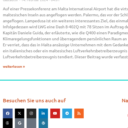
Auf einer Pressekonferenz am Malta International Airport hat die vir
maltesischen Inseln aus angeflogen werden. Palermo, das vor der Sch
angeflogen. Lampedusa ist ein weiteres interessantes Ziel, das einm
Infolgedessen wird LWG eine Dash 8-402Q mit 78 Sitzen im Auftrag d
Kapitän Daniele Guida, der erläuterte, wie die Q400 einen Paradigme
Klimaregelungsfunktionen und überragendem persönlichen Raum an Bor
Er verriet, dass das in Malta ansässige Unternehmen mit dem Gedanken
ein italienisches oder ein maltesisches Luftverkehrsbetreiberzeugnis
Luftverkehrsbetreiberzeugnis tendiert. Dieser Beitrag wurde verfass
weiterlesen »
Besuchen Sie uns auch auf
Na