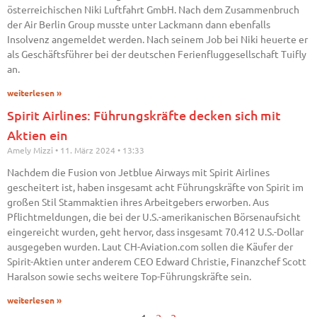
österreichischen Niki Luftfahrt GmbH. Nach dem Zusammenbruch
der Air Berlin Group musste unter Lackmann dann ebenfalls
Insolvenz angemeldet werden. Nach seinem Job bei Niki heuerte er
als Geschäftsführer bei der deutschen Ferienfluggesellschaft Tuifly
an.
weiterlesen »
Spirit Airlines: Führungskräfte decken sich mit
Aktien ein
Amely Mizzi
11. März 2024
13:33
Nachdem die Fusion von Jetblue Airways mit Spirit Airlines
gescheitert ist, haben insgesamt acht Führungskräfte von Spirit im
großen Stil Stammaktien ihres Arbeitgebers erworben. Aus
Pflichtmeldungen, die bei der U.S.-amerikanischen Börsenaufsicht
eingereicht wurden, geht hervor, dass insgesamt 70.412 U.S.-Dollar
ausgegeben wurden. Laut CH-Aviation.com sollen die Käufer der
Spirit-Aktien unter anderem CEO Edward Christie, Finanzchef Scott
Haralson sowie sechs weitere Top-Führungskräfte sein.
weiterlesen »