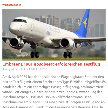
weiterlesen »
Embraer E190F absolviert erfolgreichen Testflug
Amely Mizzi
9. April 2024
16:33
Am 5. April 2024 hat der brasilianische Flugzeugbauer Embraer den
ersten Testflug mit einem Frachter des Typs E190F durchgeführt. Es
handelt sich um ein ehemaliges Passagierflugzeug, das konvertiert
wurde. Seit einiger Zeit treibt der Hersteller die Umwandlung der
Maschinentypen E190 und E195 in Vollfrachter voran. Jene
Maschine, die am 5. April 2024 einen zweistündigen Testflug ab São
José dos Campos ist Eigentum des Leasinggebers Regional One. In