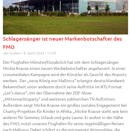
Schlagersänger ist neuer Markenbotschafter des
FMO
Jan Gruber
9. April 2024
11:35
Der Flughafen Münster/Osnabrück hat mit dem Schlagersänger
Mickie Krause einen neuen Werbebotschafter angeheuert. In einer
crossmedialen Kampagne wird der Künstler als Gesicht des Airports
werben. Der „neue König von Mallorca“ erlangte deutschlandweit
Bekanntheit unter anderem durch seine Auftritte im RTL-Format
„Let‘s dance“, mit der Übernahme der ZDF-Show
„Mitternachtsparty“ und weiteren zahlreichen TV-Auftritten.
Außerdem zeigt Mickie Krause ein großes soziales Engagement bei
Charity-Projekten für Kinder in Afrika. „Mickie Krause steht wie kein
anderer für Sommer, Urlaub und gute Laune. Er wohnt in der Nähe
des FMO, nutzt unseren Flughafen für seine regelmäßigen Reisen
nach Mallorca. Dabei schätzt er die entspannte Atmosphäre, die