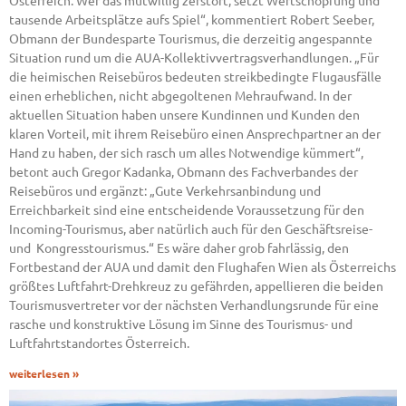
Österreich. Wer das mutwillig zerstört, setzt Wertschöpfung und
tausende Arbeitsplätze aufs Spiel“, kommentiert Robert Seeber,
Obmann der Bundesparte Tourismus, die derzeitig angespannte
Situation rund um die AUA-Kollektivvertragsverhandlungen. „Für
die heimischen Reisebüros bedeuten streikbedingte Flugausfälle
einen erheblichen, nicht abgegoltenen Mehraufwand. In der
aktuellen Situation haben unsere Kundinnen und Kunden den
klaren Vorteil, mit ihrem Reisebüro einen Ansprechpartner an der
Hand zu haben, der sich rasch um alles Notwendige kümmert“,
betont auch Gregor Kadanka, Obmann des Fachverbandes der
Reisebüros und ergänzt: „Gute Verkehrsanbindung und
Erreichbarkeit sind eine entscheidende Voraussetzung für den
Incoming-Tourismus, aber natürlich auch für den Geschäftsreise-
und Kongresstourismus.“ Es wäre daher grob fahrlässig, den
Fortbestand der AUA und damit den Flughafen Wien als Österreichs
größtes Luftfahrt-Drehkreuz zu gefährden, appellieren die beiden
Tourismusvertreter vor der nächsten Verhandlungsrunde für eine
rasche und konstruktive Lösung im Sinne des Tourismus- und
Luftfahrtstandortes Österreich.
weiterlesen »