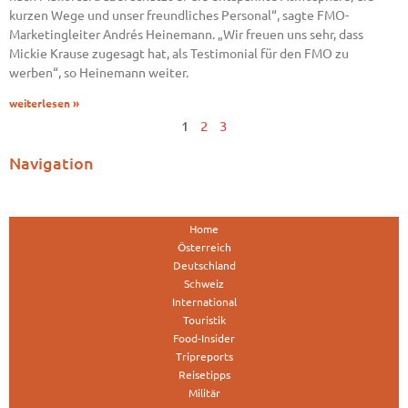
kurzen Wege und unser freundliches Personal“, sagte FMO-
Marketingleiter Andrés Heinemann. „Wir freuen uns sehr, dass
Mickie Krause zugesagt hat, als Testimonial für den FMO zu
werben“, so Heinemann weiter.
weiterlesen »
1
2
3
Navigation
Home
Österreich
Deutschland
Schweiz
International
Touristik
Food-Insider
Tripreports
Reisetipps
Militär