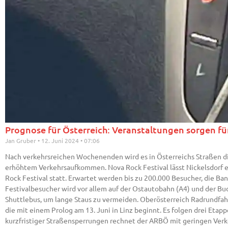
Prognose für Österreich: Veranstaltungen sorgen 
Jan Gruber
12. Juni 2024
07:06
Nach verkehrsreichen Wochenenden wird es in Österreichs Straßen di
erhöhtem Verkehrsaufkommen. Nova Rock Festival lässt Nickelsdorf er
Rock Festival statt. Erwartet werden bis zu 200.000 Besucher, die B
Festivalbesucher wird vor allem auf der Ostautobahn (A4) und der B
Shuttlebus, um lange Staus zu vermeiden. Oberösterreich Radrundfahrt
die mit einem Prolog am 13. Juni in Linz beginnt. Es folgen drei Eta
kurzfristiger Straßensperrungen rechnet der ARBÖ mit geringen Ve