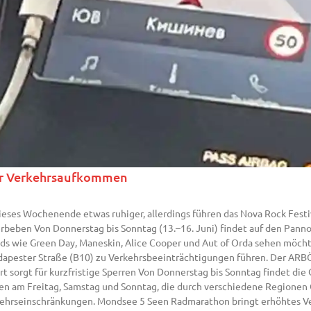
für Verkehrsaufkommen
eses Wochenende etwas ruhiger, allerdings führen das Nova Rock Fest
beben Von Donnerstag bis Sonntag (13.–16. Juni) findet auf den Panno
ands wie Green Day, Maneskin, Alice Cooper und Aut of Orda sehen möcht
udapester Straße (B10) zu Verkehrsbeeinträchtigungen führen. Der ARB
 sorgt für kurzfristige Sperren Von Donnerstag bis Sonntag findet die 
ppen am Freitag, Samstag und Sonntag, die durch verschiedene Regionen 
rkehrseinschränkungen. Mondsee 5 Seen Radmarathon bringt erhöhtes 