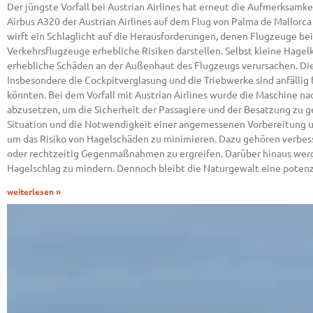
Der jüngste Vorfall bei Austrian Airlines hat erneut die Aufmerksamk
Airbus A320 der Austrian Airlines auf dem Flug von Palma de Mallorc
wirft ein Schlaglicht auf die Herausforderungen, denen Flugzeuge b
Verkehrsflugzeuge erhebliche Risiken darstellen. Selbst kleine Hage
erhebliche Schäden an der Außenhaut des Flugzeugs verursachen. Dies
Insbesondere die Cockpitverglasung und die Triebwerke sind anfällig 
könnten. Bei dem Vorfall mit Austrian Airlines wurde die Maschine n
abzusetzen, um die Sicherheit der Passagiere und der Besatzung zu gew
Situation und die Notwendigkeit einer angemessenen Vorbereitung u
um das Risiko von Hagelschäden zu minimieren. Dazu gehören verbe
oder rechtzeitig Gegenmaßnahmen zu ergreifen. Darüber hinaus werd
Hagelschlag zu mindern. Dennoch bleibt die Naturgewalt eine potenz
weiterlesen »