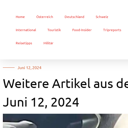
Home
Österreich
Deutschland
Schweiz
International
Touristik
Food-Insider
Tripreports
Reisetipps
Militär
Juni 12, 2024
Weitere Artikel aus d
Juni 12, 2024