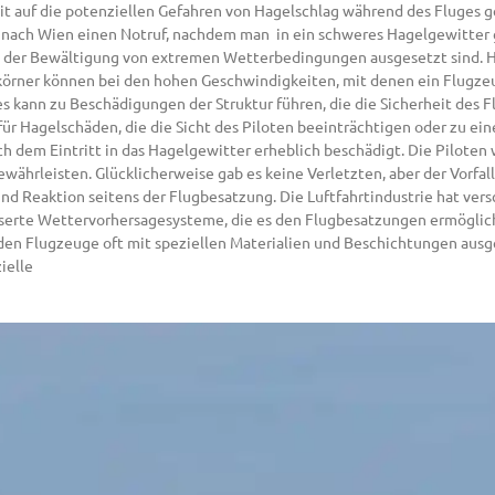
eit auf die potenziellen Gefahren von Hagelschlag während des Fluges g
a nach Wien einen Notruf, nachdem man in ein schweres Hagelgewitter 
ei der Bewältigung von extremen Wetterbedingungen ausgesetzt sind. H
lkörner können bei den hohen Geschwindigkeiten, mit denen ein Flugze
 kann zu Beschädigungen der Struktur führen, die die Sicherheit des 
für Hagelschäden, die die Sicht des Piloten beeinträchtigen oder zu ei
ach dem Eintritt in das Hagelgewitter erheblich beschädigt. Die Pilote
ährleisten. Glücklicherweise gab es keine Verletzten, aber der Vorfall
nd Reaktion seitens der Flugbesatzung. Die Luftfahrtindustrie hat ve
sserte Wettervorhersagesysteme, die es den Flugbesatzungen ermöglic
en Flugzeuge oft mit speziellen Materialien und Beschichtungen ausg
ielle