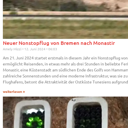
Neuer Nonstopflug von Bremen nach Monastir
Amely Mizzi
12. Juni 2024
06:03
Am 21. Juni 2024 startet erstmals in diesem Jahr ein Nonstopflug vo
ermöglicht Reisenden, in etwas mehr als drei Stunden in beliebte Fe
Monastir, eine Küstenstadt am südlichen Ende des Golfs von Hammame
zahlreiche Sonnenstunden und eine moderne Infrastruktur, was sie z
Flughafens, betont die Attraktivität der Ostküste Tunesiens aufgrund 
weiterlesen »