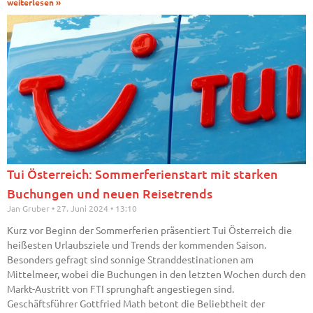
weiterlesen »
Tui Österreich: Sommerferienstart mit starken
Buchungen und neuen Reisetrends
Jan Gruber
27. Juni 2024
13:10
Kurz vor Beginn der Sommerferien präsentiert Tui Österreich die
heißesten Urlaubsziele und Trends der kommenden Saison.
Besonders gefragt sind sonnige Stranddestinationen am
Mittelmeer, wobei die Buchungen in den letzten Wochen durch den
Markt-Austritt von FTI sprunghaft angestiegen sind.
Geschäftsführer Gottfried Math betont die Beliebtheit der