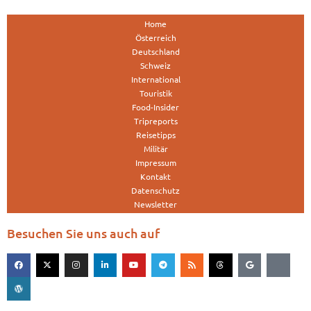
Home
Österreich
Deutschland
Schweiz
International
Touristik
Food-Insider
Tripreports
Reisetipps
Militär
Impressum
Kontakt
Datenschutz
Newsletter
Besuchen Sie uns auch auf