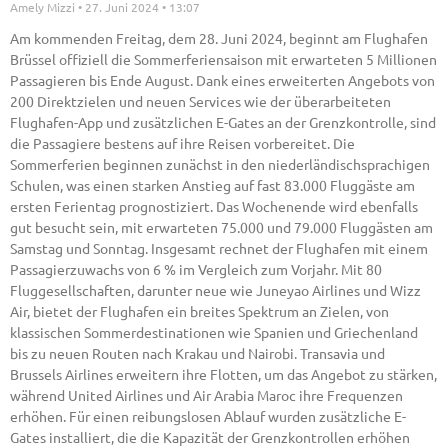
Amely Mizzi
27. Juni 2024
13:07
Am kommenden Freitag, dem 28. Juni 2024, beginnt am Flughafen
Brüssel offiziell die Sommerferiensaison mit erwarteten 5 Millionen
Passagieren bis Ende August. Dank eines erweiterten Angebots von
200 Direktzielen und neuen Services wie der überarbeiteten
Flughafen-App und zusätzlichen E-Gates an der Grenzkontrolle, sind
die Passagiere bestens auf ihre Reisen vorbereitet. Die
Sommerferien beginnen zunächst in den niederländischsprachigen
Schulen, was einen starken Anstieg auf fast 83.000 Fluggäste am
ersten Ferientag prognostiziert. Das Wochenende wird ebenfalls
gut besucht sein, mit erwarteten 75.000 und 79.000 Fluggästen am
Samstag und Sonntag. Insgesamt rechnet der Flughafen mit einem
Passagierzuwachs von 6 % im Vergleich zum Vorjahr. Mit 80
Fluggesellschaften, darunter neue wie Juneyao Airlines und Wizz
Air, bietet der Flughafen ein breites Spektrum an Zielen, von
klassischen Sommerdestinationen wie Spanien und Griechenland
bis zu neuen Routen nach Krakau und Nairobi. Transavia und
Brussels Airlines erweitern ihre Flotten, um das Angebot zu stärken,
während United Airlines und Air Arabia Maroc ihre Frequenzen
erhöhen. Für einen reibungslosen Ablauf wurden zusätzliche E-
Gates installiert, die die Kapazität der Grenzkontrollen erhöhen