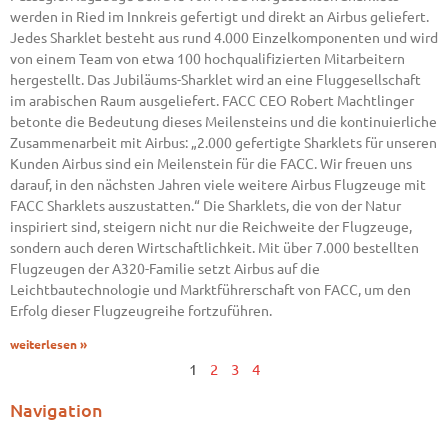
werden in Ried im Innkreis gefertigt und direkt an Airbus geliefert.
Jedes Sharklet besteht aus rund 4.000 Einzelkomponenten und wird
von einem Team von etwa 100 hochqualifizierten Mitarbeitern
hergestellt. Das Jubiläums-Sharklet wird an eine Fluggesellschaft
im arabischen Raum ausgeliefert. FACC CEO Robert Machtlinger
betonte die Bedeutung dieses Meilensteins und die kontinuierliche
Zusammenarbeit mit Airbus: „2.000 gefertigte Sharklets für unseren
Kunden Airbus sind ein Meilenstein für die FACC. Wir freuen uns
darauf, in den nächsten Jahren viele weitere Airbus Flugzeuge mit
FACC Sharklets auszustatten.“ Die Sharklets, die von der Natur
inspiriert sind, steigern nicht nur die Reichweite der Flugzeuge,
sondern auch deren Wirtschaftlichkeit. Mit über 7.000 bestellten
Flugzeugen der A320-Familie setzt Airbus auf die
Leichtbautechnologie und Marktführerschaft von FACC, um den
Erfolg dieser Flugzeugreihe fortzuführen.
weiterlesen »
1
2
3
4
Navigation