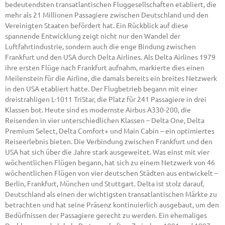
bedeutendsten transatlantischen Fluggesellschaften etabliert, die
mehr als 21 Millionen Passagiere zwischen Deutschland und den
Vereinigten Staaten befördert hat. Ein Rückblick auf diese
spannende Entwicklung zeigt nicht nur den Wandel der
Luftfahrtindustrie, sondern auch die enge Bindung zwischen
Frankfurt und den USA durch Delta Airlines. Als Delta Airlines 1979
ihre ersten Flüge nach Frankfurt aufnahm, markierte dies einen
Meilenstein für die Airline, die damals bereits ein breites Netzwerk
in den USA etabliert hatte. Der Flugbetrieb begann mit einer
dreistrahligen L-1011 TriStar, die Platz für 241 Passagiere in drei
Klassen bot. Heute sind es modernste Airbus A330-200, die
Reisenden in vier unterschiedlichen Klassen – Delta One, Delta
Premium Select, Delta Comfort+ und Main Cabin – ein optimiertes
Reiseerlebnis bieten. Die Verbindung zwischen Frankfurt und den
USA hat sich über die Jahre stark ausgeweitet. Was einst mit vier
wöchentlichen Flügen begann, hat sich zu einem Netzwerk von 46
wöchentlichen Flügen von vier deutschen Städten aus entwickelt –
Berlin, Frankfurt, München und Stuttgart. Delta ist stolz darauf,
Deutschland als einen der wichtigsten transatlantischen Märkte zu
betrachten und hat seine Präsenz kontinuierlich ausgebaut, um den
Bedürfnissen der Passagiere gerecht zu werden. Ein ehemaliges