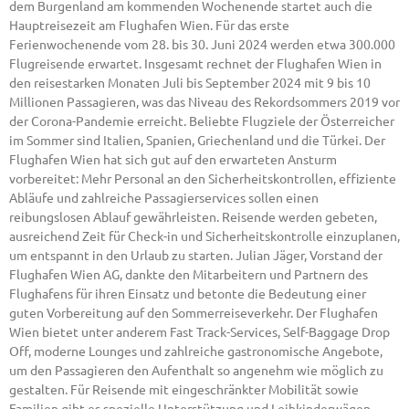
dem Burgenland am kommenden Wochenende startet auch die
Hauptreisezeit am Flughafen Wien. Für das erste
Ferienwochenende vom 28. bis 30. Juni 2024 werden etwa 300.000
Flugreisende erwartet. Insgesamt rechnet der Flughafen Wien in
den reisestarken Monaten Juli bis September 2024 mit 9 bis 10
Millionen Passagieren, was das Niveau des Rekordsommers 2019 vor
der Corona-Pandemie erreicht. Beliebte Flugziele der Österreicher
im Sommer sind Italien, Spanien, Griechenland und die Türkei. Der
Flughafen Wien hat sich gut auf den erwarteten Ansturm
vorbereitet: Mehr Personal an den Sicherheitskontrollen, effiziente
Abläufe und zahlreiche Passagierservices sollen einen
reibungslosen Ablauf gewährleisten. Reisende werden gebeten,
ausreichend Zeit für Check-in und Sicherheitskontrolle einzuplanen,
um entspannt in den Urlaub zu starten. Julian Jäger, Vorstand der
Flughafen Wien AG, dankte den Mitarbeitern und Partnern des
Flughafens für ihren Einsatz und betonte die Bedeutung einer
guten Vorbereitung auf den Sommerreiseverkehr. Der Flughafen
Wien bietet unter anderem Fast Track-Services, Self-Baggage Drop
Off, moderne Lounges und zahlreiche gastronomische Angebote,
um den Passagieren den Aufenthalt so angenehm wie möglich zu
gestalten. Für Reisende mit eingeschränkter Mobilität sowie
Familien gibt es spezielle Unterstützung und Leihkinderwägen.