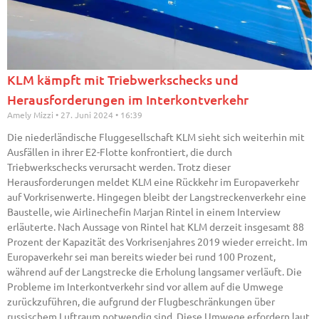
KLM kämpft mit Triebwerkschecks und
Herausforderungen im Interkontverkehr
Amely Mizzi
27. Juni 2024
16:39
Die niederländische Fluggesellschaft KLM sieht sich weiterhin mit
Ausfällen in ihrer E2-Flotte konfrontiert, die durch
Triebwerkschecks verursacht werden. Trotz dieser
Herausforderungen meldet KLM eine Rückkehr im Europaverkehr
auf Vorkrisenwerte. Hingegen bleibt der Langstreckenverkehr eine
Baustelle, wie Airlinechefin Marjan Rintel in einem Interview
erläuterte. Nach Aussage von Rintel hat KLM derzeit insgesamt 88
Prozent der Kapazität des Vorkrisenjahres 2019 wieder erreicht. Im
Europaverkehr sei man bereits wieder bei rund 100 Prozent,
während auf der Langstrecke die Erholung langsamer verläuft. Die
Probleme im Interkontverkehr sind vor allem auf die Umwege
zurückzuführen, die aufgrund der Flugbeschränkungen über
russischem Luftraum notwendig sind. Diese Umwege erfordern laut