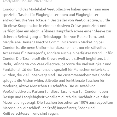
Amely Mizzi
27. Juni 2024
16:08
Condor und das Modelabel VeeCollective haben gemeinsam eine
spezielle Tasche für Flugbegleiterinnen und Flugbegleiter
entworfen. Die Vee Tote, ein Bestseller von VeeCollective, wurde
für diese Kooperation in einer exklusiven Größe produziert und
verfügt über ein abschließbares Hauptfach sowie einen Sleeve zur
sicheren Befestigung an Teleskopgriffen von Rollkoffern. Laut
Magdalena Hauser, Director Communications & Marketing bei
Condor, ist die neue Uniformhandtasche nicht nur ein stilvolles
Accessoire für Reiseprofis, sondern auch ein perfekter Brand Fit für
Condor. Die Tasche soll die Crews weltweit stilvoll begleiten. Lili
Radu, Gründerin von VeeCollective, betonte die Vielseitigkeit und
Funktionalität der Taschen, die speziell für Menschen entwickelt
wurden, die viel unterwegs sind. Die Zusammenarbeit mit Condor
spiegelt die Vision wider, stilvolle und funktionale Taschen für
moderne, aktive Menschen zu schaffen. Die Auswahl von
VeeCollective als Partner für diese Tasche war für Condor neben
Design und Langlebigkeit vor allem durch die Nachhaltigkeit der
Materialien geprägt. Die Taschen bestehen zu 100% aus recycelten
Materialien, einschließlich Stoff, Innenfutter, Faden und
Reißverschlüssen, und sind vegan.