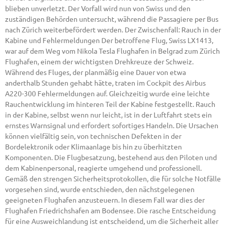
blieben unverletzt. Der Vorfall wird nun von Swiss und den
zuständigen Behörden untersucht, während die Passagiere per Bus
nach Zürich weiterbefördert werden. Der Zwischenfall: Rauch in der
Kabine und Fehlermeldungen Der betroffene Flug, Swiss LX1413,
war auf dem Weg vom Nikola Tesla Flughafen in Belgrad zum Zürich
Flughafen, einem der wichtigsten Drehkreuze der Schweiz.
Während des Fluges, der planmäßig eine Dauer von etwa
anderthalb Stunden gehabt hätte, traten im Cockpit des Airbus
A220-300 Fehlermeldungen auf. Gleichzeitig wurde eine leichte
Rauchentwicklung im hinteren Teil der Kabine festgestellt. Rauch
in der Kabine, selbst wenn nur leicht, ist in der Luftfahrt stets ein
ernstes Warnsignal und erfordert sofortiges Handeln. Die Ursachen
können vielfältig sein, von technischen Defekten in der
Bordelektronik oder Klimaanlage bis hin zu überhitzten
Komponenten. Die Flugbesatzung, bestehend aus den Piloten und
dem Kabinenpersonal, reagierte umgehend und professionell.
Gemäß den strengen Sicherheitsprotokollen, die für solche Notfälle
vorgesehen sind, wurde entschieden, den nächstgelegenen
geeigneten Flughafen anzusteuern. In diesem Fall war dies der
Flughafen Friedrichshafen am Bodensee. Die rasche Entscheidung
für eine Ausweichlandung ist entscheidend, um die Sicherheit aller