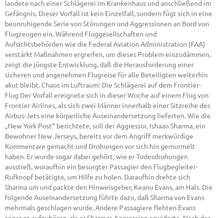
landete nach einer Schlägerei im Krankenhaus und anschließend im
Gefängnis. Dieser Vorfall ist kein Einzelfall, sondern fügt sich in eine
beunruhigende Serie von Störungen und Aggressionen an Bord von
Flugzeugen ein. Während Fluggesellschaften und
Aufsichtsbehörden wie die Federal Aviation Administration (FAA)
verstärkt Maßnahmen ergreifen, um dieses Problem einzudämmen,
zeigt die jüngste Entwicklung, daß die Herausforderung einer
sicheren und angenehmen Flugreise für alle Beteiligten weiterhin
akut bleibt. Chaos im Luftraum: Die Schlägerei auf dem Frontier-
Flug Der Vorfall ereignete sich in dieser Woche auf einem Flug von
Frontier Airlines, als sich zwei Männer innerhalb einer Sitzreihe des
Airbus-Jets eine körperliche Auseinandersetzung lieferten. Wie die
„New York Post“ berichtete, soll der Aggressor, Ishaan Sharma, ein
Bewohner New Jerseys, bereits vor dem Angriff merkwürdige
Kommentare gemacht und Drohungen vor sich hin gemurmelt
haben. Er wurde sogar dabei gehört, wie er Todesdrohungen
ausstieß, woraufhin ein besorgter Passagier den Flugbegleiter-
Rufknopf betätigte, um Hilfe zu holen. Daraufhin drehte sich
Sharma um und packte den Hinweisgeber, Keanu Evans, am Hals. Die
folgende Auseinandersetzung führte dazu, daß Sharma von Evans
mehrmals geschlagen wurde. Andere Passagiere flehten Evans
sogar an aufzuhören, als er Sharmas Aggression erwiderte. Nach der