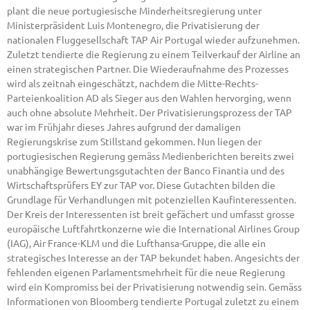
plant die neue portugiesische Minderheitsregierung unter
Ministerpräsident Luis Montenegro, die Privatisierung der
nationalen Fluggesellschaft TAP Air Portugal wieder aufzunehmen.
Zuletzt tendierte die Regierung zu einem Teilverkauf der Airline an
einen strategischen Partner. Die Wiederaufnahme des Prozesses
wird als zeitnah eingeschätzt, nachdem die Mitte-Rechts-
Parteienkoalition AD als Sieger aus den Wahlen hervorging, wenn
auch ohne absolute Mehrheit. Der Privatisierungsprozess der TAP
war im Frühjahr dieses Jahres aufgrund der damaligen
Regierungskrise zum Stillstand gekommen. Nun liegen der
portugiesischen Regierung gemäss Medienberichten bereits zwei
unabhängige Bewertungsgutachten der Banco Finantia und des
Wirtschaftsprüfers EY zur TAP vor. Diese Gutachten bilden die
Grundlage für Verhandlungen mit potenziellen Kaufinteressenten.
Der Kreis der Interessenten ist breit gefächert und umfasst grosse
europäische Luftfahrtkonzerne wie die International Airlines Group
(IAG), Air France-KLM und die Lufthansa-Gruppe, die alle ein
strategisches Interesse an der TAP bekundet haben. Angesichts der
fehlenden eigenen Parlamentsmehrheit für die neue Regierung
wird ein Kompromiss bei der Privatisierung notwendig sein. Gemäss
Informationen von Bloomberg tendierte Portugal zuletzt zu einem