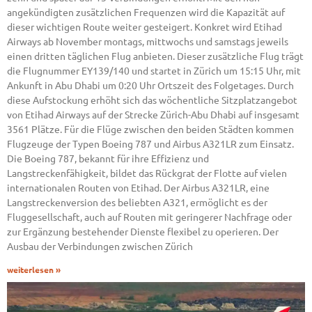
angekündigten zusätzlichen Frequenzen wird die Kapazität auf
dieser wichtigen Route weiter gesteigert. Konkret wird Etihad
Airways ab November montags, mittwochs und samstags jeweils
einen dritten täglichen Flug anbieten. Dieser zusätzliche Flug trägt
die Flugnummer EY139/140 und startet in Zürich um 15:15 Uhr, mit
Ankunft in Abu Dhabi um 0:20 Uhr Ortszeit des Folgetages. Durch
diese Aufstockung erhöht sich das wöchentliche Sitzplatzangebot
von Etihad Airways auf der Strecke Zürich-Abu Dhabi auf insgesamt
3561 Plätze. Für die Flüge zwischen den beiden Städten kommen
Flugzeuge der Typen Boeing 787 und Airbus A321LR zum Einsatz.
Die Boeing 787, bekannt für ihre Effizienz und
Langstreckenfähigkeit, bildet das Rückgrat der Flotte auf vielen
internationalen Routen von Etihad. Der Airbus A321LR, eine
Langstreckenversion des beliebten A321, ermöglicht es der
Fluggesellschaft, auch auf Routen mit geringerer Nachfrage oder
zur Ergänzung bestehender Dienste flexibel zu operieren. Der
Ausbau der Verbindungen zwischen Zürich
weiterlesen »