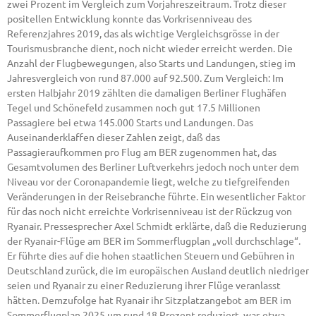
zwei Prozent im Vergleich zum Vorjahreszeitraum. Trotz dieser
positellen Entwicklung konnte das Vorkrisenniveau des
Referenzjahres 2019, das als wichtige Vergleichsgrösse in der
Tourismusbranche dient, noch nicht wieder erreicht werden. Die
Anzahl der Flugbewegungen, also Starts und Landungen, stieg im
Jahresvergleich von rund 87.000 auf 92.500. Zum Vergleich: Im
ersten Halbjahr 2019 zählten die damaligen Berliner Flughäfen
Tegel und Schönefeld zusammen noch gut 17.5 Millionen
Passagiere bei etwa 145.000 Starts und Landungen. Das
Auseinanderklaffen dieser Zahlen zeigt, daß das
Passagieraufkommen pro Flug am BER zugenommen hat, das
Gesamtvolumen des Berliner Luftverkehrs jedoch noch unter dem
Niveau vor der Coronapandemie liegt, welche zu tiefgreifenden
Veränderungen in der Reisebranche führte. Ein wesentlicher Faktor
für das noch nicht erreichte Vorkrisenniveau ist der Rückzug von
Ryanair. Pressesprecher Axel Schmidt erklärte, daß die Reduzierung
der Ryanair-Flüge am BER im Sommerflugplan „voll durchschlage“.
Er führte dies auf die hohen staatlichen Steuern und Gebühren in
Deutschland zurück, die im europäischen Ausland deutlich niedriger
seien und Ryanair zu einer Reduzierung ihrer Flüge veranlasst
hätten. Demzufolge hat Ryanair ihr Sitzplatzangebot am BER im
Sommerflugplan 2025 um rund 18 Prozent reduziert, was etwa