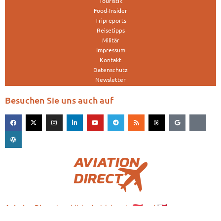
Touristik
Food-Insider
Tripreports
Reisetipps
Militär
Impressum
Kontakt
Datenschutz
Newsletter
Besuchen Sie uns auch auf
is published with love in
and
Aviation.Direct