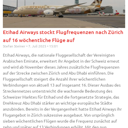
Etihad Airways stockt Flugfrequenzen nach Zürich
auf 16 wöchentliche Flüge auf
Stefan Steiner
7. Juli 2025
15:01
Etihad Airways, die nationale Fluggesellschaft der Vereinigten
Arabischen Emirate, erweitert ihr Angebot in der Schweiz erneut
und wird ab November dieses Jahres zusätzliche Flugfrequenzen
auf der Strecke zwischen Zürich und Abu Dhabi einführen. Die
Fluggesellschaft steigert die Anzahl ihrer wöchentlichen
Verbindungen von aktuell 13 auf insgesamt 16. Dieser Ausbau des
Streckennetzes unterstreicht die wachsende Bedeutung des
Schweizer Marktes für Etihad und die fortgesetzte Strategie, das
Drehkreuz Abu Dhabi stärker an wichtige europäische Städte
anzubinden. Bereits in der Vergangenheit hatte Etihad Airways ihr
Flugangebot in Zürich sukzessive ausgebaut. Von ursprünglich
sieben wöchentlichen Flügen wurde die Frequenz zunächst auf
zehn und später auf 13 Verbindungen erhöht. Mit den nun