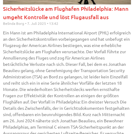
Sicherheitslücke am Flughafen Philadelphia: Mann
umgeht Kontrolle und löst Flugausfall aus
Belinda Borg
7. Juli 2025
13:42
Ein Mann ist am Philadelphia International Airport (PHL) erfolgreich
an den Sicherheitskontrollen vorbeigegangen und hat unbefugt ein
Flugzeug der American Airlines bestiegen, was eine erhebliche
Sicherheitslücke am Flughafen verursachte. Der Vorfall führte zur
Annullierung des Fluges und zog für American Airlines
beträchtliche Verluste nach sich. Dieser Fall, bei dem es Jonathan
Beaulieu gelang, ohne Genehmigung der Transportation Security
Administration (TSA) an Bord zu gelangen, ist leider kein Einzelfall
und reiht sich ein in eine Serie ähnlicher Vorfälle der letzten 18
Monate. Die wiederholten Sicherheitslecks werfen ernsthafte
Fragen zur Effektivität der Kontrollen an einigen der größten
Flughäfen auf. Der Vorfall in Philadelphia: Ein dreister Versuch Die
Details des Zwischenfalls, der in Gerichtsdokumenten festgehalten
sind, offenbaren ein beunruhigendes Bild. Kurz nach Mitternacht
am 26. Juni 2024 näherte sich Jonathan Beaulieu, ein Bewohner
Philadelphias, am Terminal C einem TSA-Sicherheitspunkt an der
Ausgangsspur des gesicherten Luftseite-Bereiches. Er versuchte,