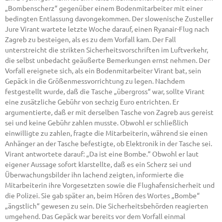
„Bombenscherz“ gegenüber einem Bodenmitarbeiter mit einer
bedingten Entlassung davongekommen. Der slowenische Zusteller
Jure Virant wartete letzte Woche darauf, einen Ryanair-Flug nach
Zagreb zu besteigen, als es zu dem Vorfall kam. Der Fall
unterstreicht die strikten Sicherheitsvorschriften im Luftverkehr,
die selbst unbedacht geäußerte Bemerkungen ernst nehmen. Der
Vorfall ereignete sich, als ein Bodenmitarbeiter Virant bat, sein
Gepäck in die Größenmessvorrichtung zu legen. Nachdem
festgestellt wurde, daß die Tasche „übergross“ war, sollte Virant
eine zusätzliche Gebühr von sechzig Euro entrichten. Er
argumentierte, daß er mit derselben Tasche von Zagreb aus gereist
sei und keine Gebühr zahlen musste. Obwohl er schließlich
einwilligte zu zahlen, fragte die Mitarbeiterin, während sie einen
Anhänger an der Tasche befestigte, ob Elektronik in der Tasche sei.
Virant antwortete darauf: „Da ist eine Bombe.“ Obwohl er laut
eigener Aussage sofort klarstellte, daß es ein Scherz sei und
Überwachungsbilder ihn lachend zeigten, informierte die
Mitarbeiterin ihre Vorgesetzten sowie die Flughafensicherheit und
die Polizei. Sie gab später an, beim Hören des Wortes „Bombe“
„ängstlich“ gewesen zu sein. Die Sicherheitsbehörden reagierten
umgehend. Das Gepäck war bereits vor dem Vorfall einmal