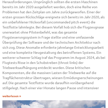
Herausforderungen. Ursprünglich sollten die ersten Maschinen
bereits im Jahr 2020 ausgeliefert werden, doch eine Reihe von
Problemen hat den Zeitplan um Jahre zurückgeworfen. Einer der
ersten grossen Rückschläge ereignete sich bereits im Jahr 2020, als
ein unbefohlener Nickvorfall (uncommanded pitch event) die
Testflotte lahmlegte. Bei diesem Vorfall hob sich die Flugzeugnase
unerwartet ohne Pilotenbefehl, was das gesamte
Flugsteuerungssystem in Frage stellte und eine umfassende
Überprüfung der Software und der technischen Architektur nach
sich zog. Diese Anomalie erforderte jahrelange Entwicklungsarbeit
und eine komplette Neugestaltung des betroffenen Systems. Ein
weiterer schwerer Schlag traf das Programm im August 2024, als bei
Flugtests Risse in den Schubstreben (thrust links) der
Triebwerksaufhängung entdeckt wurden. Diese kritischen
Komponenten, die die massiven Lasten der Triebwerke auf die
Tragflächenstruktur übertragen, wiesen Ermüdungserscheinungen
auf. Die gesamte Testflotte wurde daraufhin vorübergehend
stillgelegt. Nach einer vier Monate langen Pause und intensiver
weiterlesen »