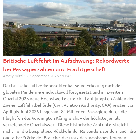
Britische Luftfahrt im Aufschwung: Rekordwerte
bei Passagierzahlen und Frachtgeschäft
Amely Mizzi
2. September 2025
11:43
Der britische Luftverkehrssektor hat seine Erholung nach der
globalen Pandemie eindrucksvoll fortgesetzt und im zweiten
Quartal 2025 neue Höchstwerte erreicht. Laut jüngsten Zahlen der
Zivilen Luftfahrtbehörde (Civil Aviation Authority, CAA) reisten von
April bis Juni 2025 insgesamt 81 Millionen Passagiere durch die
Flughäfen des Vereinigten Königreichs – der höchste jemals
verzeichnete Quartalswert. Diese historische Zahl unterstreicht
nicht nur die beispiellose Rückkehr der Reisenden, sondern auch die
operative Stärke der Branche, die trotz des massiv gestiegenen