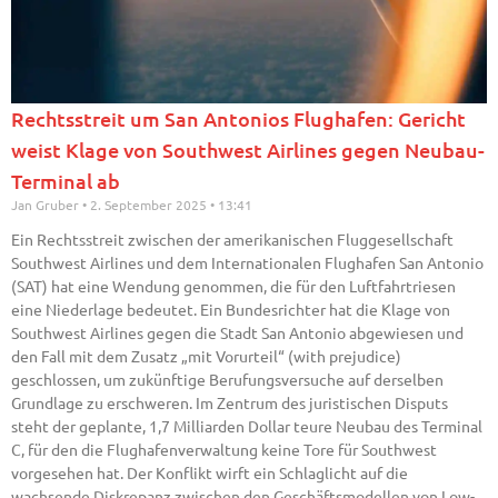
Rechtsstreit um San Antonios Flughafen: Gericht
weist Klage von Southwest Airlines gegen Neubau-
Terminal ab
Jan Gruber
2. September 2025
13:41
Ein Rechtsstreit zwischen der amerikanischen Fluggesellschaft
Southwest Airlines und dem Internationalen Flughafen San Antonio
(SAT) hat eine Wendung genommen, die für den Luftfahrtriesen
eine Niederlage bedeutet. Ein Bundesrichter hat die Klage von
Southwest Airlines gegen die Stadt San Antonio abgewiesen und
den Fall mit dem Zusatz „mit Vorurteil“ (with prejudice)
geschlossen, um zukünftige Berufungsversuche auf derselben
Grundlage zu erschweren. Im Zentrum des juristischen Disputs
steht der geplante, 1,7 Milliarden Dollar teure Neubau des Terminal
C, für den die Flughafenverwaltung keine Tore für Southwest
vorgesehen hat. Der Konflikt wirft ein Schlaglicht auf die
wachsende Diskrepanz zwischen den Geschäftsmodellen von Low-