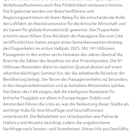
Verkehrsaufkommens auch ihre Pünktlichkeit verbessern konnte.
Die Ergebnisse werden von Branchenführern und
Regierungsvertretern als klarer Beleg für die entscheidende Rolle
der Luftfahrt als Wachstumsmotor für die britische Wirtschaft und
als Garant für globale Konnektivität gewertet. Der Flugverkehr
erreicht neue Höhen: Eine Rückkehr der Passagiere Die vom CAA
veröffentlichten Daten zeigen einen bemerkenswerten Anstieg
des Flugverkehrs im ersten Halbjahr 2025. Mit 141 Millionen
Passagieren in den ersten sechs Monaten des Jahres übertraf die
Branche die Zahlen des Vorjahres um drei Prozentpunkte. Die 81
Millionen Reisenden allein im zweiten Quartal deuten auf einen
rekordverdächtigen Sommer hin, der die anhaltende Reiselust der
Bevölkerung belegt. Der Boom des Passagierverkehrs ist besonders
in den Hauptverkehrszeiten und an beliebten Reisezielen spürbar.
Die Daten des CAA zeigen, daß die häufigsten Reiseziele für
britische Fluggäste vor allem in Europa liegen. Dublin und
Amsterdam führen die Liste an, was die Bedeutung dieser Städte als
wichtige Hubs für Anschlussflüge und Geschäftsreisen
unterstreicht. Die Beliebtheit von Urlaubszielen wie Palma de
Mallorca und Alicante bestätigt zudem die ungebrochene
Nachfrage nach Sonnen- und Strandreisen. Dieser Mix aus Geschäfts-