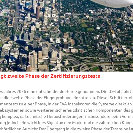
gt zweite Phase der Zertifizierungstests
es Jahres 2026 eine entscheidende Hürde genommen. Die US-Luftfahrt
, in die zweite Phase der Flugerprobung einzutreten. Dieser Schritt er
mentests zu einer Phase, in der FAA-Inspektoren die Systeme direkt a
riebssystemen sowie weiteren sicherheitskritischen Komponenten des g
ung komplex, da technische Herausforderungen, insbesondere beim Verei
folg jedoch ein wichtiges Signal an den Markt und die zahlreichen Kunde
ehördlichen Aufsicht Der Übergang in die zweite Phase der Testreihe i