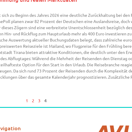
 sich zu Beginn des Jahres 2026 eine deutliche Zurückhaltung bei den 
Poll planen zwar 82 Prozent der Deutschen eine Auslandsreise, doch we
dieses Zögern sind eine verbreitete Unentschlossenheit bezüglich des 
nen Hin- und Rückflug zum Haupturlaub mehr als 400 Euro investieren z
tische Auswertung aktueller Buchungsdaten belegt, dass zahlreiche eur
 preiswerten Reiseziele ist Mailand, wo Flugpreise für den Frühling bere
tstadt Tirana bieten attraktive Konditionen, die deutlich unter den 
l des Abflugtages: Während die Mehrheit der Reisenden den Dienstag o
orteilhafteste Option für den Start in den Urlaub. Die Reisebranche reag
gen. Da sich rund 73 Prozent der Reisenden durch die Komplexität der
cklungen über das gesamte Kalenderjahr prognostizieren. Zusätzliche 
1
2
3
4
vigation