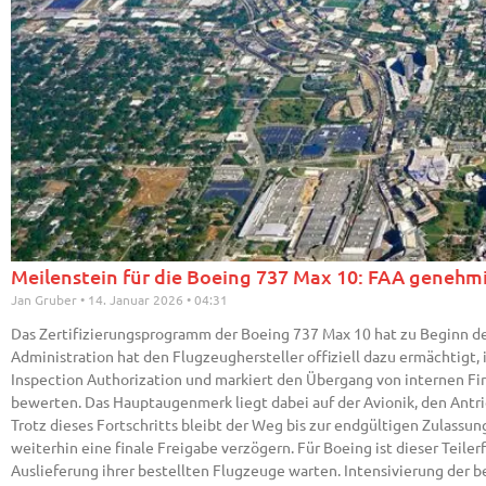
Meilenstein für die Boeing 737 Max 10: FAA genehmi
Jan Gruber
14. Januar 2026
04:31
Das Zertifizierungsprogramm der Boeing 737 Max 10 hat zu Beginn d
Administration hat den Flugzeughersteller offiziell dazu ermächtigt
Inspection Authorization und markiert den Übergang von internen Fir
bewerten. Das Hauptaugenmerk liegt dabei auf der Avionik, den Ant
Trotz dieses Fortschritts bleibt der Weg bis zur endgültigen Zulass
weiterhin eine finale Freigabe verzögern. Für Boeing ist dieser Teiler
Auslieferung ihrer bestellten Flugzeuge warten. Intensivierung der b