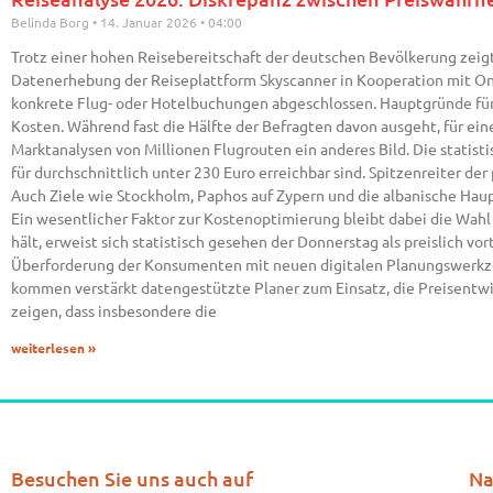
Belinda Borg
14. Januar 2026
04:00
Trotz einer hohen Reisebereitschaft der deutschen Bevölkerung zeigt
Datenerhebung der Reiseplattform Skyscanner in Kooperation mit One
konkrete Flug- oder Hotelbuchungen abgeschlossen. Hauptgründe für 
Kosten. Während fast die Hälfte der Befragten davon ausgeht, für ei
Marktanalysen von Millionen Flugrouten ein anderes Bild. Die statis
für durchschnittlich unter 230 Euro erreichbar sind. Spitzenreiter der
Auch Ziele wie Stockholm, Paphos auf Zypern und die albanische Haup
Ein wesentlicher Faktor zur Kostenoptimierung bleibt dabei die Wah
hält, erweist sich statistisch gesehen der Donnerstag als preislich v
Überforderung der Konsumenten mit neuen digitalen Planungswerkzeu
kommen verstärkt datengestützte Planer zum Einsatz, die Preisentwi
zeigen, dass insbesondere die
weiterlesen »
Besuchen Sie uns auch auf
Na