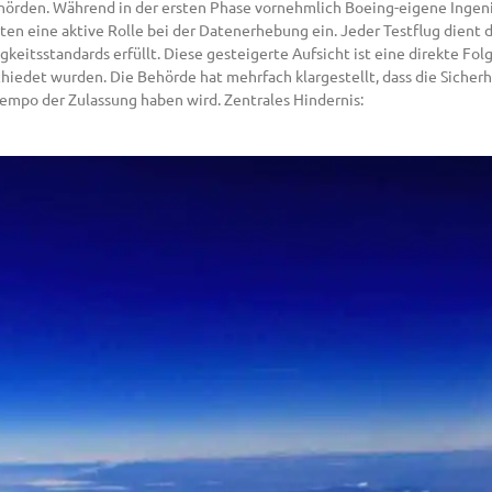
ehörden. Während in der ersten Phase vornehmlich Boeing-eigene Ingen
n eine aktive Rolle bei der Datenerhebung ein. Jeder Testflug dient da
keitsstandards erfüllt. Diese gesteigerte Aufsicht ist eine direkte Fo
hiedet wurden. Die Behörde hat mehrfach klargestellt, dass die Siche
Tempo der Zulassung haben wird. Zentrales Hindernis: