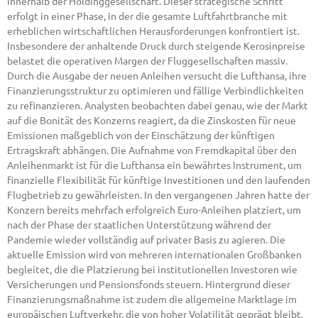
innerhalb der Holdinggesellschaft. Dieser strategische Schritt
erfolgt in einer Phase, in der die gesamte Luftfahrtbranche mit
erheblichen wirtschaftlichen Herausforderungen konfrontiert ist.
Insbesondere der anhaltende Druck durch steigende Kerosinpreise
belastet die operativen Margen der Fluggesellschaften massiv.
Durch die Ausgabe der neuen Anleihen versucht die Lufthansa, ihre
Finanzierungsstruktur zu optimieren und fällige Verbindlichkeiten
zu refinanzieren. Analysten beobachten dabei genau, wie der Markt
auf die Bonität des Konzerns reagiert, da die Zinskosten für neue
Emissionen maßgeblich von der Einschätzung der künftigen
Ertragskraft abhängen. Die Aufnahme von Fremdkapital über den
Anleihenmarkt ist für die Lufthansa ein bewährtes Instrument, um
finanzielle Flexibilität für künftige Investitionen und den laufenden
Flugbetrieb zu gewährleisten. In den vergangenen Jahren hatte der
Konzern bereits mehrfach erfolgreich Euro-Anleihen platziert, um
nach der Phase der staatlichen Unterstützung während der
Pandemie wieder vollständig auf privater Basis zu agieren. Die
aktuelle Emission wird von mehreren internationalen Großbanken
begleitet, die die Platzierung bei institutionellen Investoren wie
Versicherungen und Pensionsfonds steuern. Hintergrund dieser
Finanzierungsmaßnahme ist zudem die allgemeine Marktlage im
europäischen Luftverkehr, die von hoher Volatilität geprägt bleibt.