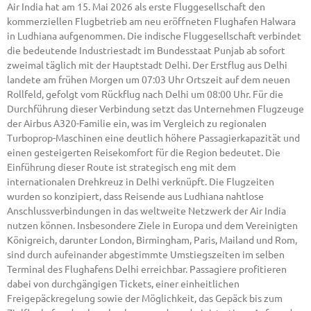
Air India hat am 15. Mai 2026 als erste Fluggesellschaft den
kommerziellen Flugbetrieb am neu eröffneten Flughafen Halwara
in Ludhiana aufgenommen. Die indische Fluggesellschaft verbindet
die bedeutende Industriestadt im Bundesstaat Punjab ab sofort
zweimal täglich mit der Hauptstadt Delhi. Der Erstflug aus Delhi
landete am frühen Morgen um 07:03 Uhr Ortszeit auf dem neuen
Rollfeld, gefolgt vom Rückflug nach Delhi um 08:00 Uhr. Für die
Durchführung dieser Verbindung setzt das Unternehmen Flugzeuge
der Airbus A320-Familie ein, was im Vergleich zu regionalen
Turboprop-Maschinen eine deutlich höhere Passagierkapazität und
einen gesteigerten Reisekomfort für die Region bedeutet. Die
Einführung dieser Route ist strategisch eng mit dem
internationalen Drehkreuz in Delhi verknüpft. Die Flugzeiten
wurden so konzipiert, dass Reisende aus Ludhiana nahtlose
Anschlussverbindungen in das weltweite Netzwerk der Air India
nutzen können. Insbesondere Ziele in Europa und dem Vereinigten
Königreich, darunter London, Birmingham, Paris, Mailand und Rom,
sind durch aufeinander abgestimmte Umstiegszeiten im selben
Terminal des Flughafens Delhi erreichbar. Passagiere profitieren
dabei von durchgängigen Tickets, einer einheitlichen
Freigepäckregelung sowie der Möglichkeit, das Gepäck bis zum