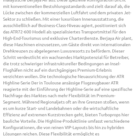
mit konventionellen Bestuhlungsstandards und zielt darauf ab, die
Lücke zwischen der kommerziellen Luftfahrt und dem privaten Jet-
Sektor zu schließen. Mit einer luxuriösen Innenausstattung, die
ausschließlich auf Business-Class-Niveau agiert, positioniert sich
das ATR72-600 Modell als spezialisiertes Transportmittel für den
High-End-Tourismus und exklusive Charterdienste. Berjaya Air plant,
diese Maschinen einzusetzen, um Gäste direkt von internationalen
Drehkreuzen zu abgelegenen Luxusresorts zu befördern. Dieser
Schritt verdeutlicht ein wachsendes Marktpotenzial für Betreiber,
die trotz schwieriger infrastruktureller Bedingungen an Insel-
Flughäfen nicht auf ein durchgängiges Premium-Erlebnis
verzichten wollen. Die technologische Neuausrichtung der ATR
Highline-Serie Der in Toulouse ansässige Flugzeugbauer ATR
reagierte mit der Einführung der Highline-Serie auf eine spezifische
Nachfrage des Marktes nach mehr Flexibilität im Premium-
Segment. Während Regionaljets oft an ihre Grenzen stoßen, wenn
es um kurze Start- und Landebahnen oder die wirtschaftliche
Effizienz auf extremen Kurzstrecken geht, bieten Turboprops hier
bauliche Vorteile. Die Highline-Produktlinie umfasst verschiedene
Konfigurationen, die von reinen VIP-Layouts bis hin zu hybriden
Lösungen reichen. Diese Flexibilität ermöglicht es