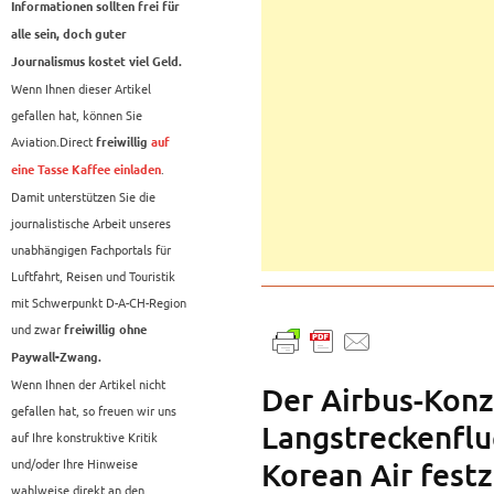
Informationen sollten frei für
alle sein, doch guter
Journalismus kostet viel Geld.
Wenn Ihnen dieser Artikel
gefallen hat, können Sie
Aviation.Direct
freiwillig
auf
.
eine Tasse Kaffee einladen
Damit unterstützen Sie die
journalistische Arbeit unseres
unabhängigen Fachportals für
Luftfahrt, Reisen und Touristik
mit Schwerpunkt D-A-CH-Region
und zwar
freiwillig ohne
Paywall-Zwang.
Wenn Ihnen der Artikel nicht
Der Airbus-Konz
gefallen hat, so freuen wir uns
Langstreckenfl
auf Ihre konstruktive Kritik
und/oder Ihre Hinweise
Korean Air festz
wahlweise direkt an den