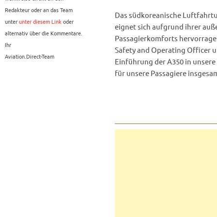
Redakteur oder an das Team
Das südkoreanische Luftfahrtu
unter
unter diesem Link
oder
eignet sich aufgrund ihrer auß
alternativ über die Kommentare.
Passagierkomforts hervorragen
Ihr
Safety and Operating Officer un
Aviation.Direct-Team
Einführung der A350 in unsere F
für unsere Passagiere insgesam