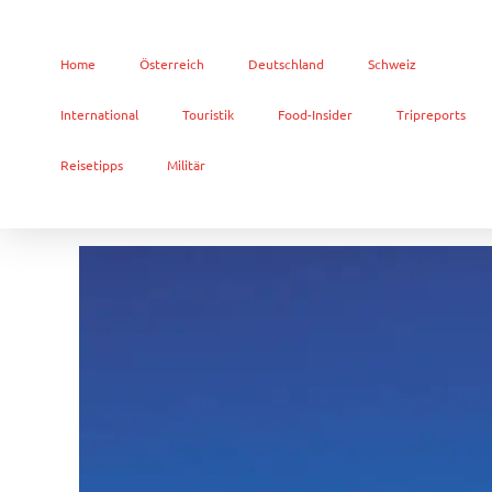
Home
Österreich
Deutschland
Schweiz
International
Touristik
Food-Insider
Tripreports
Reisetipps
Militär