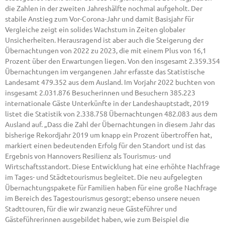
die Zahlen in der zweiten Jahreshälfte nochmal aufgeholt. Der
stabile Anstieg zum Vor-Corona-Jahr und damit Basisjahr für
Vergleiche zeigt ein solides Wachstum in Zeiten globaler
Unsicherheiten. Herausragend ist aber auch die Steigerung der
Übernachtungen von 2022 zu 2023, die mit einem Plus von 16,1
Prozent über den Erwartungen liegen. Von den insgesamt 2.359.354
Übernachtungen im vergangenen Jahr erfasste das Statistische
Landesamt 479.352 aus dem Ausland. Im Vorjahr 2022 buchten von
insgesamt 2.031.876 Besucherinnen und Besuchern 385.223
internationale Gäste Unterkünfte in der Landeshauptstadt, 2019
listet die Statistik von 2.338.758 Übernachtungen 482.083 aus dem
Ausland auf. „Dass die Zahl der Übernachtungen in diesem Jahr das
bisherige Rekordjahr 2019 um knapp ein Prozent übertroffen hat,
markiert einen bedeutenden Erfolg für den Standort und ist das
Ergebnis von Hannovers Resilienz als Tourismus- und
Wirtschaftsstandort. Diese Entwicklung hat eine erhöhte Nachfrage
im Tages- und Städtetourismus begleitet. Die neu aufgelegten
Übernachtungspakete für Familien haben für eine große Nachfrage
im Bereich des Tagestourismus gesorgt; ebenso unsere neuen
Stadttouren, für die wir zwanzig neue Gästeführer und
Gästeführerinnen ausgebildet haben, wie zum Beispiel die