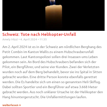
Schweiz: Tote nach Helikopter-Unfall
Amely Mizzi
4. April 2024
11:35
Am 2. April 2024 ist es in der Schweiz am nördlichen Berghang des
Petit Combin im Kanton Wallis zu einem Hubschrauberunfall
gekommen. Laut Kantonspolizei sollen drei Insassen ums Leben
gekommen sein. An Bord des Hubschraubers befanden sich der
Pilot, ein Bergführer, und seine vier Kunden. Zwei der Verletzten
wurden noch auf dem Berg behandelt, bevor sie ins Spital in Sitten
gebracht wurden. Eine dritte Person konnte ebenfalls gerettet
werden. Die Es handelte sich um einen so genannten Heli-Skiflug.
Dabei sollten Sportler und ein Bergführer auf etwa 3.668 Meter
gebracht werden. Aus noch unklarer Ursache ist der Helikopter den
Hang hinuntergerutscht. Die Unfallermittlungen laufen.
weiterlesen »