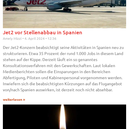
Jet2 vor Stellenabbau in Spanien
Amely Mizzi
4. April 2024
12:36
Der Jet2-Konzern beabsichtigt seine Aktivitäten in Spanien neu zu
strukturieren. Etwa 35 Prozent der rund 1.000 Jobs in diesem Land
stehen auf der Kippe. Derzeit läuft ein so genanntes
Konsultationsverfahren mit den Gewerkschaften. Laut lokalen
Medienberichten sollen die Einsparungen in den Bereichen
Abfertigung, Piloten und Kabinenpersonal vorgenommen werden.
Inwiefern sich die beabsichtigten Kürzungen auf das Flugangebot
von/nach Spanien auswirken, ist derzeit noch nicht absehbar.
weiterlesen »