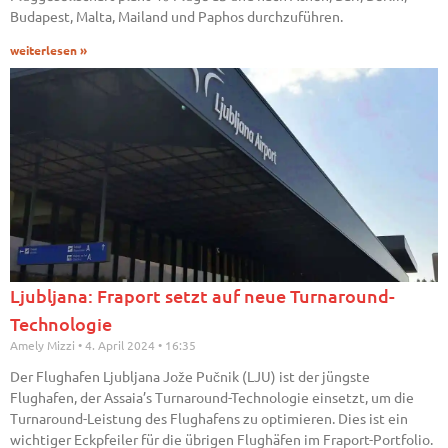
Budapest, Malta, Mailand und Paphos durchzuführen.
weiterlesen »
Ljubljana: Fraport setzt auf neue Turnaround-
Technologie
Amely Mizzi
4. April 2024
16:35
Der Flughafen Ljubljana Jože Pučnik (LJU) ist der jüngste
Flughafen, der Assaia’s Turnaround-Technologie einsetzt, um die
Turnaround-Leistung des Flughafens zu optimieren. Dies ist ein
wichtiger Eckpfeiler für die übrigen Flughäfen im Fraport-Portfolio.