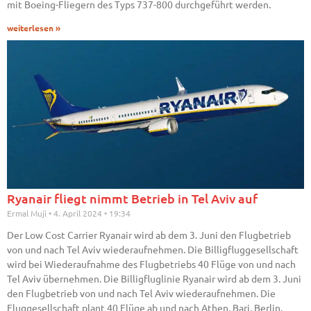
mit Boeing-Fliegern des Typs 737-800 durchgeführt werden.
weiterlesen »
Ryanair fliegt nimmt Betrieb in Tel Aviv auf
Ermal Muji
4. April 2024
19:34
Der Low Cost Carrier Ryanair wird ab dem 3. Juni den Flugbetrieb
von und nach Tel Aviv wiederaufnehmen. Die Billigfluggesellschaft
wird bei Wiederaufnahme des Flugbetriebs 40 Flüge von und nach
Tel Aviv übernehmen. Die Billigfluglinie Ryanair wird ab dem 3. Juni
den Flugbetrieb von und nach Tel Aviv wiederaufnehmen. Die
Fluggesellschaft plant 40 Flüge ab und nach Athen, Bari, Berlin,