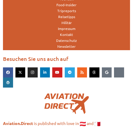
Food-Insider
Tripreports
Reisetipps
Militär
Impressum
Kontakt
Datenschutz
Newsletter
Besuchen Sie uns auch auf
is published with love in
and
Aviation.Direct