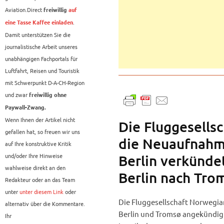
Aviation.Direct
freiwillig
auf
.
eine Tasse Kaffee einladen
Damit unterstützen Sie die
journalistische Arbeit unseres
unabhängigen Fachportals für
Luftfahrt, Reisen und Touristik
mit Schwerpunkt D-A-CH-Region
und zwar
freiwillig ohne
Paywall-Zwang.
Wenn Ihnen der Artikel nicht
Die Fluggesells
gefallen hat, so freuen wir uns
die Neuaufnahm
auf Ihre konstruktive Kritik
und/oder Ihre Hinweise
Berlin verkündet
wahlweise direkt an den
Berlin nach Trom
Redakteur oder an das Team
unter
unter diesem Link
oder
Die Fluggesellschaft Norwegia
alternativ über die Kommentare.
Berlin und Tromsø angekündigt
Ihr