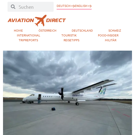
DEUTSCH »
ENGLISH »
HOME
ÖSTERREICH
DEUTSCHLAND
SCHWEIZ
INTERNATIONAL
TOURISTIK
FOOD-INSIDER
TRIPREPORTS
REISETIPPS
MILITÄR