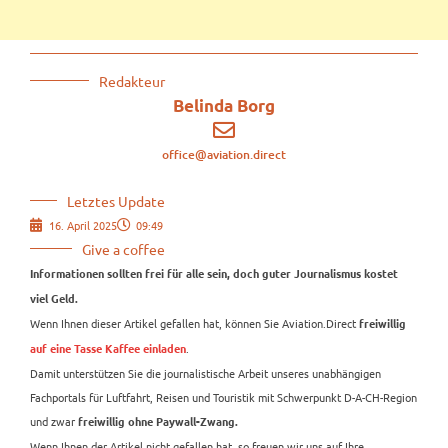
Redakteur
Belinda Borg
office@aviation.direct
Letztes Update
16. April 2025
09:49
Give a coffee
Informationen sollten frei für alle sein, doch guter Journalismus kostet
viel Geld.
Wenn Ihnen dieser Artikel gefallen hat, können Sie Aviation.Direct
freiwillig
.
auf eine Tasse Kaffee einladen
Damit unterstützen Sie die journalistische Arbeit unseres unabhängigen
Fachportals für Luftfahrt, Reisen und Touristik mit Schwerpunkt D-A-CH-Region
und zwar
freiwillig ohne Paywall-Zwang.
Wenn Ihnen der Artikel nicht gefallen hat, so freuen wir uns auf Ihre