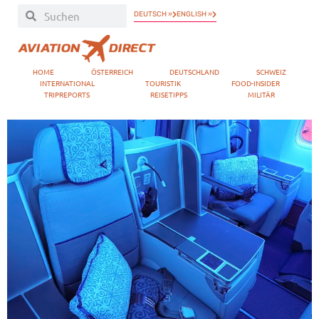
DEUTSCH »
ENGLISH »
HOME
ÖSTERREICH
DEUTSCHLAND
SCHWEIZ
INTERNATIONAL
TOURISTIK
FOOD-INSIDER
TRIPREPORTS
REISETIPPS
MILITÄR