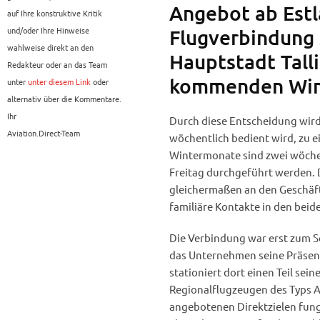
Angebot ab Estl
auf Ihre konstruktive Kritik
und/oder Ihre Hinweise
Flugverbindung 
wahlweise direkt an den
Hauptstadt Tall
Redakteur oder an das Team
kommenden Wint
unter
unter diesem Link
oder
alternativ über die Kommentare.
Ihr
Durch diese Entscheidung wird 
Aviation.Direct-Team
wöchentlich bedient wird, zu e
Wintermonate sind zwei wöchen
Freitag durchgeführt werden.
gleichermaßen an den Geschäft
familiäre Kontakte in den beid
Die Verbindung war erst zum 
das Unternehmen seine Präsenz 
stationiert dort einen Teil sein
Regionalflugzeugen des Typs Ai
angebotenen Direktzielen fung