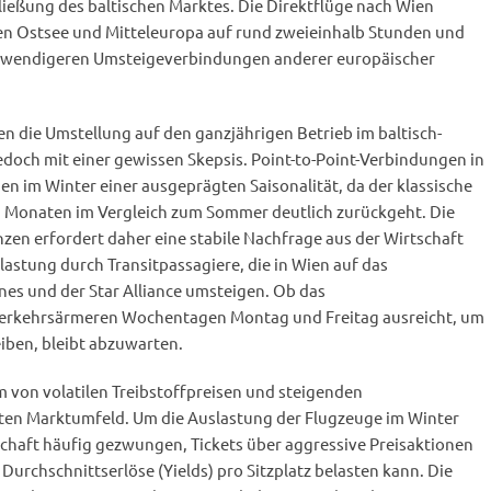
chließung des baltischen Marktes. Die Direktflüge nach Wien
hen Ostsee und Mitteleuropa auf rund zweieinhalb Stunden und
aufwendigeren Umsteigeverbindungen anderer europäischer
n die Umstellung auf den ganzjährigen Betrieb im baltisch-
edoch mit einer gewissen Skepsis. Point-to-Point-Verbindungen in
n im Winter einer ausgeprägten Saisonalität, da der klassische
en Monaten im Vergleich zum Sommer deutlich zurückgeht. Die
zen erfordert daher eine stabile Nachfrage aus der Wirtschaft
astung durch Transitpassagiere, die in Wien auf das
ines und der Star Alliance umsteigen. Ob das
erkehrsärmeren Wochentagen Montag und Freitag ausreicht, um
eiben, bleibt abzuwarten.
em von volatilen Treibstoffpreisen und steigenden
ten Marktumfeld. Um die Auslastung der Flugzeuge im Winter
lschaft häufig gezwungen, Tickets über aggressive Preisaktionen
 Durchschnittserlöse (Yields) pro Sitzplatz belasten kann. Die