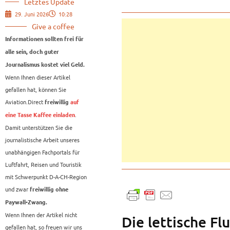
Letztes Update
29. Juni 2026
10:28
Give a coffee
Informationen sollten frei für
alle sein, doch guter
Journalismus kostet viel Geld.
Wenn Ihnen dieser Artikel
gefallen hat, können Sie
Aviation.Direct
freiwillig
auf
.
eine Tasse Kaffee einladen
Damit unterstützen Sie die
journalistische Arbeit unseres
unabhängigen Fachportals für
Luftfahrt, Reisen und Touristik
mit Schwerpunkt D-A-CH-Region
und zwar
freiwillig ohne
Paywall-Zwang.
Wenn Ihnen der Artikel nicht
Die lettische Flu
gefallen hat, so freuen wir uns