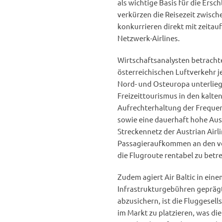
als wichtige Basis für die Ers
verkürzen die Reisezeit zwisc
konkurrieren direkt mit zeit
Netzwerk-Airlines.
Wirtschaftsanalysten betrachte
österreichischen Luftverkehr j
Nord- und Osteuropa unterliege
Freizeittourismus in den kalt
Aufrechterhaltung der Frequen
sowie eine dauerhaft hohe Ausl
Streckennetz der Austrian Airl
Passagieraufkommen an den v
die Flugroute rentabel zu betr
Zudem agiert Air Baltic in ein
Infrastrukturgebühren gepräg
abzusichern, ist die Fluggesel
im Markt zu platzieren, was die