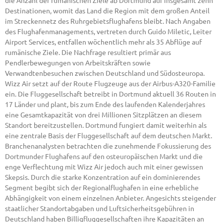
die Anzahl der rumänischen Ziele ab Dortmund auf insgesamt zehn
Destinationen, womit das Land die Region mit dem großen Anteil
im Streckennetz des Ruhrgebietsflughafens bleibt. Nach Angaben
des Flughafenmanagements, vertreten durch Guido Miletic, Leiter
Airport Services, entfallen wöchentlich mehr als 35 Abflüge auf
rumänische Ziele. Die Nachfrage resultiert primär aus
Pendlerbewegungen von Arbeitskräften sowie
Verwandtenbesuchen zwischen Deutschland und Südosteuropa.
Wizz Air setzt auf der Route Flugzeuge aus der Airbus-A320-Familie
ein. Die Fluggesellschaft betreibt in Dortmund aktuell 36 Routen in
17 Länder und plant, bis zum Ende des laufenden Kalenderjahres
eine Gesamtkapazität von drei Millionen Sitzplätzen an diesem
Standort bereitzustellen. Dortmund fungiert damit weiterhin als
eine zentrale Basis der Fluggesellschaft auf dem deutschen Markt.
Branchenanalysten betrachten die zunehmende Fokussierung des
Dortmunder Flughafens auf den osteuropäischen Markt und die
enge Verflechtung mit Wizz Air jedoch auch mit einer gewissen
Skepsis. Durch die starke Konzentration auf ein dominierendes
Segment begibt sich der Regionalflughafen in eine erhebliche
Abhängigkeit von einem einzelnen Anbieter. Angesichts steigender
staatlicher Standortabgaben und Luftsicherheitsgebühren in
Deutschland haben Billigfluggesellschaften ihre Kapazitäten an