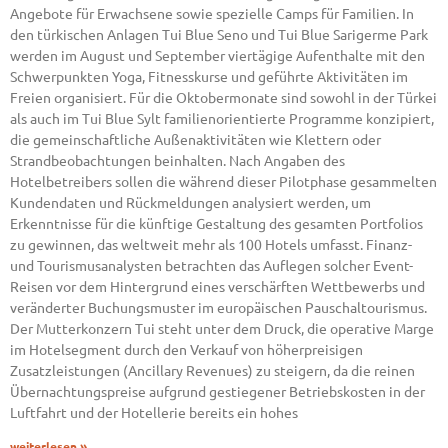
Angebote für Erwachsene sowie spezielle Camps für Familien. In
den türkischen Anlagen Tui Blue Seno und Tui Blue Sarigerme Park
werden im August und September viertägige Aufenthalte mit den
Schwerpunkten Yoga, Fitnesskurse und geführte Aktivitäten im
Freien organisiert. Für die Oktobermonate sind sowohl in der Türkei
als auch im Tui Blue Sylt familienorientierte Programme konzipiert,
die gemeinschaftliche Außenaktivitäten wie Klettern oder
Strandbeobachtungen beinhalten. Nach Angaben des
Hotelbetreibers sollen die während dieser Pilotphase gesammelten
Kundendaten und Rückmeldungen analysiert werden, um
Erkenntnisse für die künftige Gestaltung des gesamten Portfolios
zu gewinnen, das weltweit mehr als 100 Hotels umfasst. Finanz-
und Tourismusanalysten betrachten das Auflegen solcher Event-
Reisen vor dem Hintergrund eines verschärften Wettbewerbs und
veränderter Buchungsmuster im europäischen Pauschaltourismus.
Der Mutterkonzern Tui steht unter dem Druck, die operative Marge
im Hotelsegment durch den Verkauf von höherpreisigen
Zusatzleistungen (Ancillary Revenues) zu steigern, da die reinen
Übernachtungspreise aufgrund gestiegener Betriebskosten in der
Luftfahrt und der Hotellerie bereits ein hohes
weiterlesen »