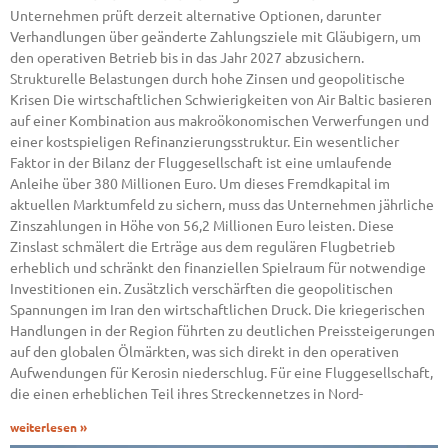
Unternehmen prüft derzeit alternative Optionen, darunter
Verhandlungen über geänderte Zahlungsziele mit Gläubigern, um
den operativen Betrieb bis in das Jahr 2027 abzusichern.
Strukturelle Belastungen durch hohe Zinsen und geopolitische
Krisen Die wirtschaftlichen Schwierigkeiten von Air Baltic basieren
auf einer Kombination aus makroökonomischen Verwerfungen und
einer kostspieligen Refinanzierungsstruktur. Ein wesentlicher
Faktor in der Bilanz der Fluggesellschaft ist eine umlaufende
Anleihe über 380 Millionen Euro. Um dieses Fremdkapital im
aktuellen Marktumfeld zu sichern, muss das Unternehmen jährliche
Zinszahlungen in Höhe von 56,2 Millionen Euro leisten. Diese
Zinslast schmälert die Erträge aus dem regulären Flugbetrieb
erheblich und schränkt den finanziellen Spielraum für notwendige
Investitionen ein. Zusätzlich verschärften die geopolitischen
Spannungen im Iran den wirtschaftlichen Druck. Die kriegerischen
Handlungen in der Region führten zu deutlichen Preissteigerungen
auf den globalen Ölmärkten, was sich direkt in den operativen
Aufwendungen für Kerosin niederschlug. Für eine Fluggesellschaft,
die einen erheblichen Teil ihres Streckennetzes in Nord-
weiterlesen »