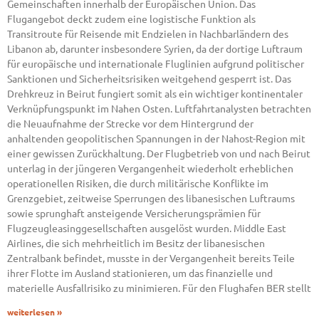
Gemeinschaften innerhalb der Europäischen Union. Das
Flugangebot deckt zudem eine logistische Funktion als
Transitroute für Reisende mit Endzielen in Nachbarländern des
Libanon ab, darunter insbesondere Syrien, da der dortige Luftraum
für europäische und internationale Fluglinien aufgrund politischer
Sanktionen und Sicherheitsrisiken weitgehend gesperrt ist. Das
Drehkreuz in Beirut fungiert somit als ein wichtiger kontinentaler
Verknüpfungspunkt im Nahen Osten. Luftfahrtanalysten betrachten
die Neuaufnahme der Strecke vor dem Hintergrund der
anhaltenden geopolitischen Spannungen in der Nahost-Region mit
einer gewissen Zurückhaltung. Der Flugbetrieb von und nach Beirut
unterlag in der jüngeren Vergangenheit wiederholt erheblichen
operationellen Risiken, die durch militärische Konflikte im
Grenzgebiet, zeitweise Sperrungen des libanesischen Luftraums
sowie sprunghaft ansteigende Versicherungsprämien für
Flugzeugleasinggesellschaften ausgelöst wurden. Middle East
Airlines, die sich mehrheitlich im Besitz der libanesischen
Zentralbank befindet, musste in der Vergangenheit bereits Teile
ihrer Flotte im Ausland stationieren, um das finanzielle und
materielle Ausfallrisiko zu minimieren. Für den Flughafen BER stellt
weiterlesen »