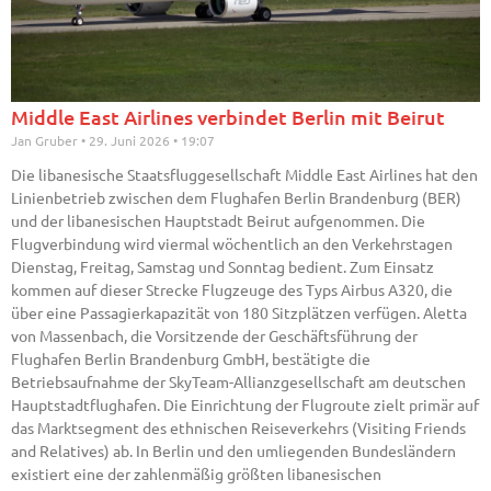
Middle East Airlines verbindet Berlin mit Beirut
Jan Gruber
29. Juni 2026
19:07
Die libanesische Staatsfluggesellschaft Middle East Airlines hat den
Linienbetrieb zwischen dem Flughafen Berlin Brandenburg (BER)
und der libanesischen Hauptstadt Beirut aufgenommen. Die
Flugverbindung wird viermal wöchentlich an den Verkehrstagen
Dienstag, Freitag, Samstag und Sonntag bedient. Zum Einsatz
kommen auf dieser Strecke Flugzeuge des Typs Airbus A320, die
über eine Passagierkapazität von 180 Sitzplätzen verfügen. Aletta
von Massenbach, die Vorsitzende der Geschäftsführung der
Flughafen Berlin Brandenburg GmbH, bestätigte die
Betriebsaufnahme der SkyTeam-Allianzgesellschaft am deutschen
Hauptstadtflughafen. Die Einrichtung der Flugroute zielt primär auf
das Marktsegment des ethnischen Reiseverkehrs (Visiting Friends
and Relatives) ab. In Berlin und den umliegenden Bundesländern
existiert eine der zahlenmäßig größten libanesischen