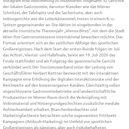
Instagram eine Abstimmung zu inszenieren. Insgesamt 32 Gerichte
der lokalen Gastronomie, darunter Klassiker wie das Wiener
Schnitzel, der Tafelspitz und die Sachertorte, aber auch
Imbissgerichte wie die Leberkässemmel, treten in einem K.-o.-
System gegeneinander an. Die Aktion ist eingebunden in das
aktuelle touristische Themenjahr „Vienna Bites“, mit dem die Stadt
Wien ihre Gastronomieszene international bewerben möchte. Das
Format orientiert sich an der zeitlichen Abfolge des sportlichen
Großereignisses. Nach dem Start der ersten Runde folgen im Juli
das Achtel-, Viertel- und Halbfinale, bevor am 19. Juli 2026 das
Finale stattfindet und am Folgetag das gewinnerische Gericht
verkündet wird. Der Tourismusverband unter der Leitung von
Geschäftsführer Norbert Kettner bezweckt mit der interaktiven
Kampagne eine Erhöhung der digitalen Interaktionsrate und der
Reichweite auf den konzerneigenen Kanälen. Gleichzeitig sollen
angeschlossene Gastronomiebetriebe und landwirtschaftliche
Produzenten im Wiener Raum durch die Verknüpfung mit
Videomaterial und Hintergrundgeschichten zusätzliche mediale
Aufmerksamkeit erhalten. Branchenbeobachter und
Marketingfachleute betrachten solche sogenannten Trittbrett-
Kampagnen (Ambush-Marketing) im Umfeld von sportlichen
Großereignissen als gängiges, aber auch risikobehaftetes