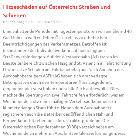
Hitzeschäden auf Österreichs Straßen und
Schienen
Belinda Borg
29. Juni 2026
17:06
Eine anhaltende Periode mit Tagestemperaturen von annähernd 40
Grad führt in weiten Teilen Österreichs zu erheblichen
Beeinträchtigungen des Verkehrsnetzes. Betroffen ist
insbesondere der Individualverkehr auf hochrangigen
Straßenverbindungen. Auf der Westautobahn (A1) traten im
Baustellenbereich zwischen Haag und St. Valentin in Fahrtrichtung
Linz massive Schäden am Fahrbahnbelag auf. Nach Angaben des
Autobahnbetreibers ASFINAG haben sich dort verlegte
Betonplatten durch den Temperatureinfluss ausgedehnt,
gegeneinander verschoben und schließlich aufgewölbt. Dies
machte die Sperrung von zwei Fahrstreifen erforderlich, was am
Wochenende trotz eines mäßigen Verkehrsaufkommens zu
kilometerlangen Staus führte. Neben dem Autobahnnetz
registrieren auch die Betreiber des öffentlichen Nah- und
Fernverkehrs hitzebedingte Infrastrukturprobleme. Die
Österreichischen Bundesbahnen (ÖBB) verzeichneten am
Wochenende an mehreren Abschnitten Gleisverformungen, was