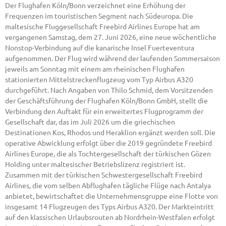
Der Flughafen Köln/Bonn verzeichnet eine Erhöhung der
Frequenzen im touristischen Segment nach Südeuropa. Die
maltesische Fluggesellschaft Freebird Airlines Europe hat am
vergangenen Samstag, dem 27. Juni 2026, eine neue wöchentliche
Nonstop-Verbindung auf die kanarische Insel Fuerteventura
aufgenommen. Der Flug wird während der laufenden Sommersaison
jeweils am Sonntag mit einem am rheinischen Flughafen
stationierten Mittelstreckenflugzeug vom Typ Airbus A320
durchgeführt. Nach Angaben von Thilo Schmid, dem Vorsitzenden
der Geschäftsführung der Flughafen Köln/Bonn GmbH, stellt die
Verbindung den Auftakt für ein erweitertes Flugprogramm der
Gesellschaft dar, das im Juli 2026 um die griechischen
Destinationen Kos, Rhodos und Heraklion ergänzt werden soll. Die
operative Abwicklung erfolgt über die 2019 gegründete Freebird
Airlines Europe, die als Tochtergesellschaft der türkischen Gözen
Holding unter maltesischer Betriebslizenz registriert ist.
Zusammen mit der türkischen Schwestergesellschaft Freebird
Airlines, die vom selben Abflughafen tägliche Flüge nach Antalya
anbietet, bewirtschaftet die Unternehmensgruppe eine Flotte von
insgesamt 14 Flugzeugen des Typs Airbus A320. Der Markteintritt
auf den klassischen Urlaubsrouten ab Nordrhein-Westfalen erfolgt