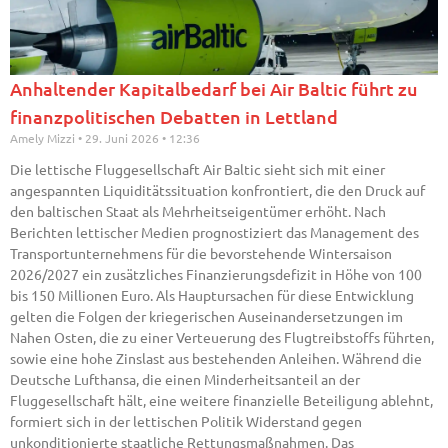
Anhaltender Kapitalbedarf bei Air Baltic führt zu
finanzpolitischen Debatten in Lettland
Amely Mizzi
29. Juni 2026
12:36
Die lettische Fluggesellschaft Air Baltic sieht sich mit einer
angespannten Liquiditätssituation konfrontiert, die den Druck auf
den baltischen Staat als Mehrheitseigentümer erhöht. Nach
Berichten lettischer Medien prognostiziert das Management des
Transportunternehmens für die bevorstehende Wintersaison
2026/2027 ein zusätzliches Finanzierungsdefizit in Höhe von 100
bis 150 Millionen Euro. Als Hauptursachen für diese Entwicklung
gelten die Folgen der kriegerischen Auseinandersetzungen im
Nahen Osten, die zu einer Verteuerung des Flugtreibstoffs führten,
sowie eine hohe Zinslast aus bestehenden Anleihen. Während die
Deutsche Lufthansa, die einen Minderheitsanteil an der
Fluggesellschaft hält, eine weitere finanzielle Beteiligung ablehnt,
formiert sich in der lettischen Politik Widerstand gegen
unkonditionierte staatliche Rettungsmaßnahmen. Das