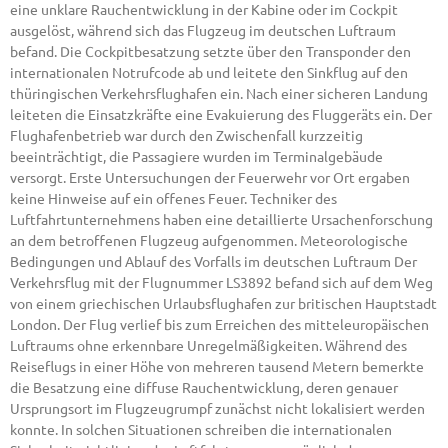
eine unklare Rauchentwicklung in der Kabine oder im Cockpit
ausgelöst, während sich das Flugzeug im deutschen Luftraum
befand. Die Cockpitbesatzung setzte über den Transponder den
internationalen Notrufcode ab und leitete den Sinkflug auf den
thüringischen Verkehrsflughafen ein. Nach einer sicheren Landung
leiteten die Einsatzkräfte eine Evakuierung des Fluggeräts ein. Der
Flughafenbetrieb war durch den Zwischenfall kurzzeitig
beeinträchtigt, die Passagiere wurden im Terminalgebäude
versorgt. Erste Untersuchungen der Feuerwehr vor Ort ergaben
keine Hinweise auf ein offenes Feuer. Techniker des
Luftfahrtunternehmens haben eine detaillierte Ursachenforschung
an dem betroffenen Flugzeug aufgenommen. Meteorologische
Bedingungen und Ablauf des Vorfalls im deutschen Luftraum Der
Verkehrsflug mit der Flugnummer LS3892 befand sich auf dem Weg
von einem griechischen Urlaubsflughafen zur britischen Hauptstadt
London. Der Flug verlief bis zum Erreichen des mitteleuropäischen
Luftraums ohne erkennbare Unregelmäßigkeiten. Während des
Reiseflugs in einer Höhe von mehreren tausend Metern bemerkte
die Besatzung eine diffuse Rauchentwicklung, deren genauer
Ursprungsort im Flugzeugrumpf zunächst nicht lokalisiert werden
konnte. In solchen Situationen schreiben die internationalen