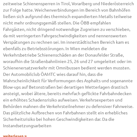
zeitweise Schienensperren in Tirol, Vorarlberg und Niederösterreich
zur Folge hatte. Weichenverbindungen im Bereich von Bahnhöfen
ließen sich aufgrund des thermisch expandierten Metalls teilweise
nicht mehr ordnungsgemäß stellen. Die ÖBB empfahlen
Fahrgästen, nicht dringend notwendige Zugreisen zu verschieben,
da mit verringerten Fahrgeschwindigkeiten und nennenswerten
Verspätungen zu rechnen sei. Im innerstädtischen Bereich kam es
ebenfalls zu Betriebsstörungen. In Wien meldeten die
Verkehrsbetriebe Schienenschäden an der Donaufelder Straße,
woraufhin die Straßenbahnlinien 25, 26 und 27 umgeleitet oder im
Schienenersatzverkehr mit Omnibussen bedient werden mussten.
Der Automobilclub ÖAMTC wies darauf hin, dass die
Wahrscheinlichkeit für Verformungen des Asphalts und sogenannte
Blow-ups auf Betonstraßen bei derartigen Wetterlagen drastisch
ansteigt, wobei ältere, bereits mehrfach geflickte Fahrbahndecken
ein erhöhtes Schadensrisiko aufweisen. Verkehrsexperten und
Behörden mahnen die Verkehrsteilnehmer zu defensiver Fahrweise.
Das plötzliche Aufbrechen von Fahrbahnen stellt ein erhebliches
Sicherheitsrisiko bei hohen Geschwindigkeiten dar. Da die
Instandsetzungsarbeiten
weiterlesen »