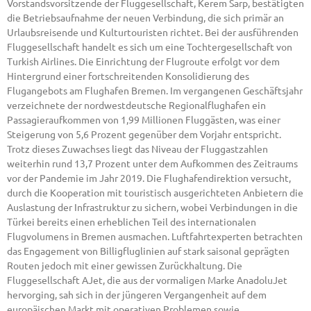
Vorstandsvorsitzende der Fluggesellschaft, Kerem Sarp, bestätigten
die Betriebsaufnahme der neuen Verbindung, die sich primär an
Urlaubsreisende und Kulturtouristen richtet. Bei der ausführenden
Fluggesellschaft handelt es sich um eine Tochtergesellschaft von
Turkish Airlines. Die Einrichtung der Flugroute erfolgt vor dem
Hintergrund einer fortschreitenden Konsolidierung des
Flugangebots am Flughafen Bremen. Im vergangenen Geschäftsjahr
verzeichnete der nordwestdeutsche Regionalflughafen ein
Passagieraufkommen von 1,99 Millionen Fluggästen, was einer
Steigerung von 5,6 Prozent gegenüber dem Vorjahr entspricht.
Trotz dieses Zuwachses liegt das Niveau der Fluggastzahlen
weiterhin rund 13,7 Prozent unter dem Aufkommen des Zeitraums
vor der Pandemie im Jahr 2019. Die Flughafendirektion versucht,
durch die Kooperation mit touristisch ausgerichteten Anbietern die
Auslastung der Infrastruktur zu sichern, wobei Verbindungen in die
Türkei bereits einen erheblichen Teil des internationalen
Flugvolumens in Bremen ausmachen. Luftfahrtexperten betrachten
das Engagement von Billigfluglinien auf stark saisonal geprägten
Routen jedoch mit einer gewissen Zurückhaltung. Die
Fluggesellschaft AJet, die aus der vormaligen Marke AnadoluJet
hervorging, sah sich in der jüngeren Vergangenheit auf dem
europäischen Markt mit operativen Problemen sowie