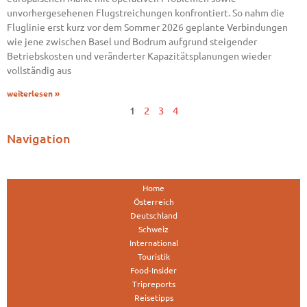
unvorhergesehenen Flugstreichungen konfrontiert. So nahm die
Fluglinie erst kurz vor dem Sommer 2026 geplante Verbindungen
wie jene zwischen Basel und Bodrum aufgrund steigender
Betriebskosten und veränderter Kapazitätsplanungen wieder
vollständig aus
weiterlesen »
1
2
3
4
Navigation
Home
Österreich
Deutschland
Schweiz
International
Touristik
Food-Insider
Tripreports
Reisetipps