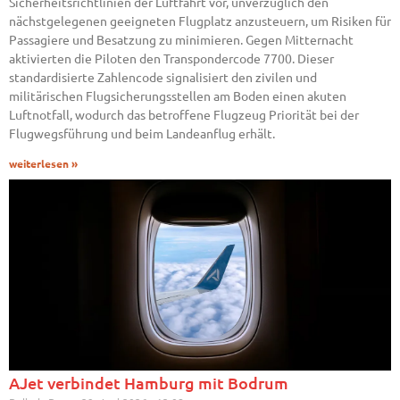
Sicherheitsrichtlinien der Luftfahrt vor, unverzüglich den
nächstgelegenen geeigneten Flugplatz anzusteuern, um Risiken für
Passagiere und Besatzung zu minimieren. Gegen Mitternacht
aktivierten die Piloten den Transpondercode 7700. Dieser
standardisierte Zahlencode signalisiert den zivilen und
militärischen Flugsicherungsstellen am Boden einen akuten
Luftnotfall, wodurch das betroffene Flugzeug Priorität bei der
Flugwegsführung und beim Landeanflug erhält.
weiterlesen »
AJet verbindet Hamburg mit Bodrum