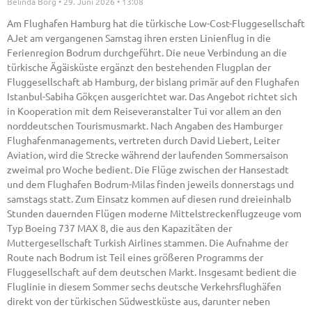
Belinda Borg
29. Juni 2026
13:08
Am Flughafen Hamburg hat die türkische Low-Cost-Fluggesellschaft
AJet am vergangenen Samstag ihren ersten Linienflug in die
Ferienregion Bodrum durchgeführt. Die neue Verbindung an die
türkische Ägäisküste ergänzt den bestehenden Flugplan der
Fluggesellschaft ab Hamburg, der bislang primär auf den Flughafen
Istanbul-Sabiha Gökçen ausgerichtet war. Das Angebot richtet sich
in Kooperation mit dem Reiseveranstalter Tui vor allem an den
norddeutschen Tourismusmarkt. Nach Angaben des Hamburger
Flughafenmanagements, vertreten durch David Liebert, Leiter
Aviation, wird die Strecke während der laufenden Sommersaison
zweimal pro Woche bedient. Die Flüge zwischen der Hansestadt
und dem Flughafen Bodrum-Milas finden jeweils donnerstags und
samstags statt. Zum Einsatz kommen auf diesen rund dreieinhalb
Stunden dauernden Flügen moderne Mittelstreckenflugzeuge vom
Typ Boeing 737 MAX 8, die aus den Kapazitäten der
Muttergesellschaft Turkish Airlines stammen. Die Aufnahme der
Route nach Bodrum ist Teil eines größeren Programms der
Fluggesellschaft auf dem deutschen Markt. Insgesamt bedient die
Fluglinie in diesem Sommer sechs deutsche Verkehrsflughäfen
direkt von der türkischen Südwestküste aus, darunter neben