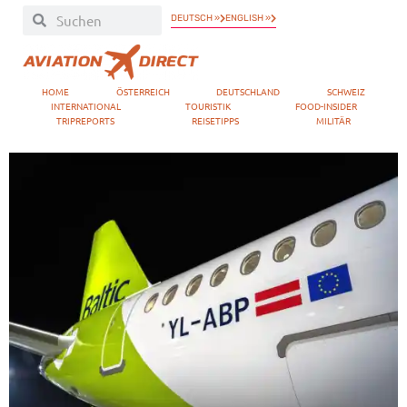
DEUTSCH »
ENGLISH »
HOME
ÖSTERREICH
DEUTSCHLAND
SCHWEIZ
INTERNATIONAL
TOURISTIK
FOOD-INSIDER
TRIPREPORTS
REISETIPPS
MILITÄR