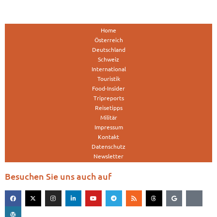
Home
Österreich
Deutschland
Schweiz
International
Touristik
Food-Insider
Tripreports
Reisetipps
Militär
Impressum
Kontakt
Datenschutz
Newsletter
Besuchen Sie uns auch auf