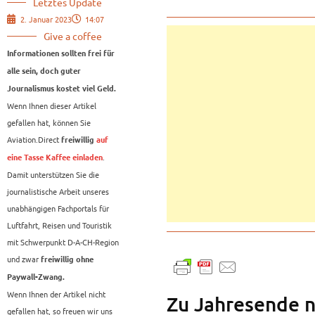
Letztes Update
2. Januar 2023
14:07
Give a coffee
Informationen sollten frei für
alle sein, doch guter
Journalismus kostet viel Geld.
Wenn Ihnen dieser Artikel
gefallen hat, können Sie
Aviation.Direct
freiwillig
auf
.
eine Tasse Kaffee einladen
Damit unterstützen Sie die
journalistische Arbeit unseres
unabhängigen Fachportals für
Luftfahrt, Reisen und Touristik
mit Schwerpunkt D-A-CH-Region
und zwar
freiwillig ohne
Paywall-Zwang.
Wenn Ihnen der Artikel nicht
Zu Jahresende n
gefallen hat, so freuen wir uns