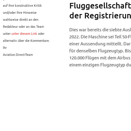
Fluggesellschaft
auf Ihre konstruktive Kritik
und/oder Ihre Hinweise
der Registrieru
wahlweise direkt an den
Redakteur oder an das Team
Dies war bereits die siebte Aus
unter
unter diesem Link
oder
2022. Die Maschine sei Teil 50-
alternativ über die Kommentare.
einer Aussendung mitteilt. Da
Ihr
für denselben Flugzeugtyp. Bisl
Aviation.Direct-Team
120.000 Flügen mit dem Airbus A
einem einzigen Flugzeugtyp du