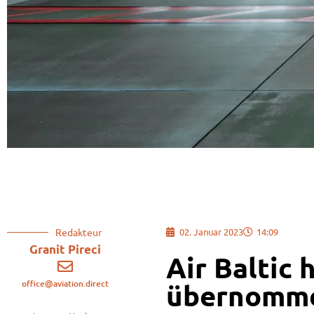
Redakteur
02. Januar 2023
14:09
Granit Pireci
Air Baltic 
office@aviation.direct
übernomm