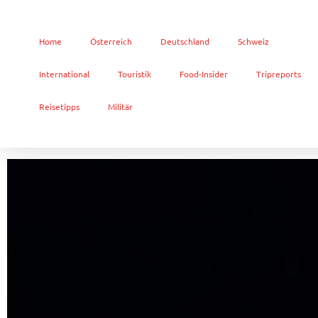
Home
Österreich
Deutschland
Schweiz
International
Touristik
Food-Insider
Tripreports
Reisetipps
Militär