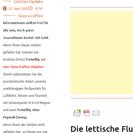
Letztes Update
22. April 2022
10:30
Give a coffee
Informationen sollten frei für
alle sein, doch guter
Journalismus kostet viel Geld.
Wenn Ihnen dieser Artikel
gefallen hat, können Sie
Aviation.Direct
freiwillig
auf
.
eine Tasse Kaffee einladen
Damit unterstützen Sie die
journalistische Arbeit unseres
unabhängigen Fachportals für
Luftfahrt, Reisen und Touristik
mit Schwerpunkt D-A-CH-Region
und zwar
freiwillig ohne
Paywall-Zwang.
Wenn Ihnen der Artikel nicht
Die lettische Fl
gefallen hat, so freuen wir uns