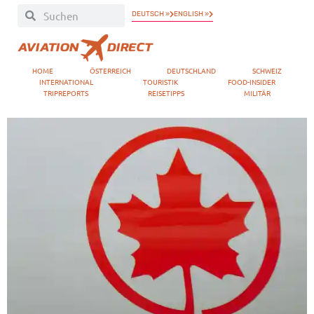
DEUTSCH »
ENGLISH »
HOME
ÖSTERREICH
DEUTSCHLAND
SCHWEIZ
INTERNATIONAL
TOURISTIK
FOOD-INSIDER
TRIPREPORTS
REISETIPPS
MILITÄR