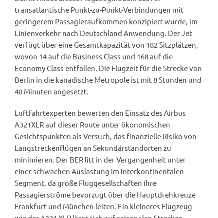
transatlantische Punkt-zu-Punkt-Verbindungen mit
geringerem Passagieraufkommen konzipiert wurde, im
Linienverkehr nach Deutschland Anwendung. Der Jet
verfügt über eine Gesamtkapazität von 182 Sitzplätzen,
wovon 14 auf die Business Class und 168 auf die
Economy Class entfallen. Die Flugzeit für die Strecke von
Berlin in die kanadische Metropole ist mit 8 Stunden und
40 Minuten angesetzt.
Luftfahrtexperten bewerten den Einsatz des Airbus
A321XLR auf dieser Route unter ökonomischen
Gesichtspunkten als Versuch, das finanzielle Risiko von
Langstreckenflügen an Sekundärstandorten zu
minimieren. Der BER litt in der Vergangenheit unter
einer schwachen Auslastung im interkontinentalen
Segment, da große Fluggesellschaften ihre
Passagierströme bevorzugt über die Hauptdrehkreuze
Frankfurt und München leiten. Ein kleineres Flugzeug
wie der A321 XLR lässt sich auf saisonalen Strecken