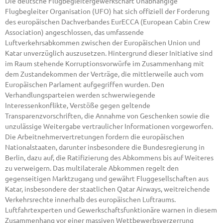
Die deutsche Flugbegleitergewerkschaft Unabhängige
Flugbegleiter Organisation (UFO) hat sich offiziell der Forderung
des europäischen Dachverbandes EurECCA (European Cabin Crew
Association) angeschlossen, das umfassende
Luftverkehrsabkommen zwischen der Europäischen Union und
Katar unverzüglich auszusetzen. Hintergrund dieser Initiative sind
im Raum stehende Korruptionsvorwürfe im Zusammenhang mit
dem Zustandekommen der Verträge, die mittlerweile auch vom
Europäischen Parlament aufgegriffen wurden. Den
Verhandlungsparteien werden schwerwiegende
Interessenkonflikte, Verstöße gegen geltende
Transparenzvorschriften, die Annahme von Geschenken sowie die
unzulässige Weitergabe vertraulicher Informationen vorgeworfen.
Die Arbeitnehmervertretungen fordern die europäischen
Nationalstaaten, darunter insbesondere die Bundesregierung in
Berlin, dazu auf, die Ratifizierung des Abkommens bis auf Weiteres
zu verweigern. Das multilaterale Abkommen regelt den
gegenseitigen Marktzugang und gewährt Fluggesellschaften aus
Katar, insbesondere der staatlichen Qatar Airways, weitreichende
Verkehrsrechte innerhalb des europäischen Luftraums.
Luftfahrtexperten und Gewerkschaftsfunktionäre warnen in diesem
Zusammenhang vor einer massiven Wettbewerbsverzerrung