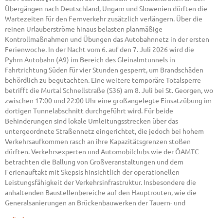
Übergängen nach Deutschland, Ungarn und Slowenien dürften die
Wartezeiten für den Fernverkehr zusätzlich verlängern. Über die
reinen Urlauberströme hinaus belasten planmäßige
Kontrollmaßnahmen und Übungen das Autobahnnetz in der ersten
Ferienwoche. In der Nacht vom 6. auf den 7. Juli 2026 wird die
Pyhrn Autobahn (A9) im Bereich des Gleinalmtunnels in
Fahrtrichtung Süden für vier Stunden gesperrt, um Brandschäden
behördlich zu begutachten. Eine weitere temporäre Totalsperre
betrifft die Murtal Schnellstraße (S36) am 8. Juli bei St. Georgen, wo
zwischen 17:00 und 22:00 Uhr eine großangelegte Einsatzübung im
dortigen Tunnelabschnitt durchgeführt wird. Für beide
Behinderungen sind lokale Umleitungsstrecken über das
untergeordnete Straßennetz eingerichtet, die jedoch bei hohem
Verkehrsaufkommen rasch an ihre Kapazitätsgrenzen stoßen
dürften. Verkehrsexperten und Automobilclubs wie der ÖAMTC
betrachten die Ballung von Großveranstaltungen und dem
Ferienauftakt mit Skepsis hinsichtlich der operationellen
Leistungsfähigkeit der Verkehrsinfrastruktur. Insbesondere die
anhaltenden Baustellenbereiche auf den Hauptrouten, wie die
Generalsanierungen an Brückenbauwerken der Tauern- und