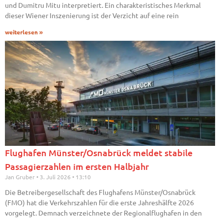
und Dumitru Mitu interpretiert. Ein charakteristisches Merkmal
dieser Wiener Inszenierung ist der Verzicht auf eine rein
weiterlesen »
Flughafen Münster/Osnabrück meldet stabile
Passagierzahlen im ersten Halbjahr
Jan Gruber
3. Juli 2026
13:10
Die Betreibergesellschaft des Flughafens Münster/Osnabrück
(FMO) hat die Verkehrszahlen für die erste Jahreshälfte 2026
vorgelegt. Demnach verzeichnete der Regionalflughafen in den