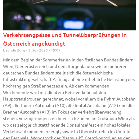
Verkehrsengpässe und Tunnelüberprüfungen in
Österreich angekündigt
Belinda Borg
3. Juli 2026
19:09
Mit dem Beginn der Sommerferien in den östlichen Bundesländern
Wien, Niederösterreich und dem Burgenland sowie in mehreren
deutschen Bundesländern stellt sich die österreichische
Infrastrukturgesellschaft Asfinag auf eine erhebliche Belastung des
hochrangigen Straßennetzes ein. Ab dem kommenden
Wochenende wird mit dichtem Reiseverkehr auf den
Haupttransitrouten gerechnet, wobei vor allem die Pyhrn Autobahn
(A9), die Tauern Autobahn (A10), die Inntal Autobahn (A12) und die
Brenner Autobahn (A13) im Fokus der Verkehrsüberwachung
stehen. Verzögerungen zeichnen sich zudem im Großraum Wien ab,
wo das zeitgleich stattfindende Donauinselfest ein hohes lokales
Verkehrsaufkommen erzeugt, sowie in Oberösterreich im Umfeld
des Festivals „Woodstock der Blasmusik“. Grenzkontrollen an den