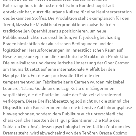
Kulturangebots in der österreichischen Bundeshauptstadt
entwickelt hat, nutzt die urbane Kulisse für eine Neuinterpretation
des bekannten Stoffes. Die Produktion steht exemplarisch für den
Trend, klassische Musiktheaterproduktionen außerhalb der
traditionellen Opernhäuser zu positionieren, um neue
Publikumsschichten zu erschließen, wirft jedoch gleichzeitig
Fragen hinsichtlich der akustischen Bedingungen und der
logistischen Herausforderungen im innerstädtischen Raum auf.
Besetzungskonzept und die künstlerische Struktur der Produktion
Die musikalische und darstellerische Umsetzung der Oper Carmen
am Heumarkt setzt auf eine internationale Vielfalt bei den
Hauptpartien. Für die anspruchsvolle Titelrolle der
temperamentvollen Fabrikarbeiterin Carmen wurden mit Isabel
Leonard, Na’ama Goldman und Ezgi Kutlu drei Sängerinnen
verpflichtet, die die Partie im Laufe der Spielzeit alternierend
verkörpern. Diese Dreifachbesetzung soll nicht nur die stimmliche
Disposition der Künstlerinnen über die intensive Aufführungsphase
hinweg schonen, sondern dem Publikum auch unterschiedliche
charakterliche Facetten der Figur präsentieren. Die Rolle des
Soldaten Don José, dessen psychologischer Verfall im Zentrum des
Dramas steht, wird abwechselnd von den Tenören Oreste Cosimo