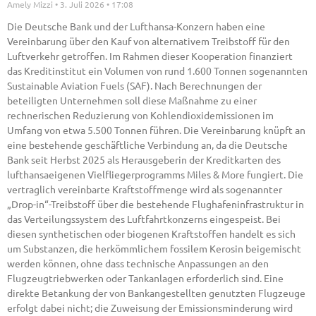
Amely Mizzi
3. Juli 2026
17:08
Die Deutsche Bank und der Lufthansa-Konzern haben eine
Vereinbarung über den Kauf von alternativem Treibstoff für den
Luftverkehr getroffen. Im Rahmen dieser Kooperation finanziert
das Kreditinstitut ein Volumen von rund 1.600 Tonnen sogenannten
Sustainable Aviation Fuels (SAF). Nach Berechnungen der
beteiligten Unternehmen soll diese Maßnahme zu einer
rechnerischen Reduzierung von Kohlendioxidemissionen im
Umfang von etwa 5.500 Tonnen führen. Die Vereinbarung knüpft an
eine bestehende geschäftliche Verbindung an, da die Deutsche
Bank seit Herbst 2025 als Herausgeberin der Kreditkarten des
lufthansaeigenen Vielfliegerprogramms Miles & More fungiert. Die
vertraglich vereinbarte Kraftstoffmenge wird als sogenannter
„Drop-in“-Treibstoff über die bestehende Flughafeninfrastruktur in
das Verteilungssystem des Luftfahrtkonzerns eingespeist. Bei
diesen synthetischen oder biogenen Kraftstoffen handelt es sich
um Substanzen, die herkömmlichem fossilem Kerosin beigemischt
werden können, ohne dass technische Anpassungen an den
Flugzeugtriebwerken oder Tankanlagen erforderlich sind. Eine
direkte Betankung der von Bankangestellten genutzten Flugzeuge
erfolgt dabei nicht; die Zuweisung der Emissionsminderung wird