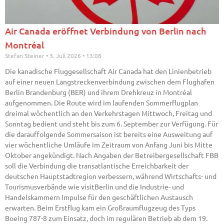
Air Canada eröffnet Verbindung von Berlin nach
Montréal
Stefan Steiner
3. Juli 2026
13:08
Die kanadische Fluggesellschaft Air Canada hat den Linienbetrieb
auf einer neuen Langstreckenverbindung zwischen dem Flughafen
Berlin Brandenburg (BER) und ihrem Drehkreuz in Montréal
aufgenommen. Die Route wird im laufenden Sommerflugplan
dreimal wöchentlich an den Verkehrstagen Mittwoch, Freitag und
Sonntag bedient und steht bis zum 6. September zur Verfügung. Für
die darauffolgende Sommersaison ist bereits eine Ausweitung auf
vier wöchentliche Umläufe im Zeitraum von Anfang Juni bis Mitte
Oktober angekündigt. Nach Angaben der Betreibergesellschaft FBB
soll die Verbindung die transatlantische Erreichbarkeit der
deutschen Hauptstadtregion verbessern, während Wirtschafts- und
Tourismusverbände wie visitBerlin und die Industrie- und
Handelskammern Impulse für den geschäftlichen Austausch
erwarten. Beim Erstflug kam ein Großraumflugzeug des Typs
Boeing 787-8 zum Einsatz, doch im regulären Betrieb ab dem 19.