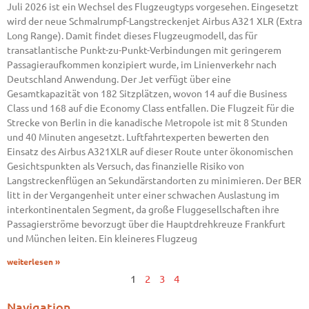
Juli 2026 ist ein Wechsel des Flugzeugtyps vorgesehen. Eingesetzt
wird der neue Schmalrumpf-Langstreckenjet Airbus A321 XLR (Extra
Long Range). Damit findet dieses Flugzeugmodell, das für
transatlantische Punkt-zu-Punkt-Verbindungen mit geringerem
Passagieraufkommen konzipiert wurde, im Linienverkehr nach
Deutschland Anwendung. Der Jet verfügt über eine
Gesamtkapazität von 182 Sitzplätzen, wovon 14 auf die Business
Class und 168 auf die Economy Class entfallen. Die Flugzeit für die
Strecke von Berlin in die kanadische Metropole ist mit 8 Stunden
und 40 Minuten angesetzt. Luftfahrtexperten bewerten den
Einsatz des Airbus A321XLR auf dieser Route unter ökonomischen
Gesichtspunkten als Versuch, das finanzielle Risiko von
Langstreckenflügen an Sekundärstandorten zu minimieren. Der BER
litt in der Vergangenheit unter einer schwachen Auslastung im
interkontinentalen Segment, da große Fluggesellschaften ihre
Passagierströme bevorzugt über die Hauptdrehkreuze Frankfurt
und München leiten. Ein kleineres Flugzeug
weiterlesen »
1
2
3
4
Navigation