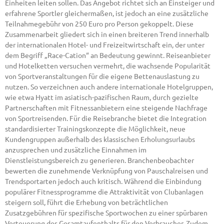
Einheiten leiten sollen. Das Angebot richtet sich an Einsteiger und
erfahrene Sportler gleichermaßen, ist jedoch an eine zusätzliche
Teilnahmegebühr von 250 Euro pro Person gekoppelt. Diese
Zusammenarbeit gliedert sich in einen breiteren Trend innerhalb
der internationalen Hotel- und Freizeitwirtschaft ein, der unter
dem Begriff „Race-Cation“ an Bedeutung gewinnt. Reiseanbieter
und Hotelketten versuchen vermehrt, die wachsende Popularität
von Sportveranstaltungen für die eigene Bettenauslastung zu
nutzen. So verzeichnen auch andere internationale Hotelgruppen,
wie etwa Hyatt im asiatisch-pazifischen Raum, durch gezielte
Partnerschaften mit Fitnessanbietern eine steigende Nachfrage
von Sportreisenden. Für die Reisebranche bietet die Integration
standardisierter Trainingskonzepte die Möglichkeit, neue
Kundengruppen außerhalb des klassischen Erholungsurlaubs
anzusprechen und zusätzliche Einnahmen im
Dienstleistungsbereich zu generieren. Branchenbeobachter
bewerten die zunehmende Verknüpfung von Pauschalreisen und
Trendsportarten jedoch auch kritisch. Während die Einbindung
populärer Fitnessprogramme die Attraktivität von Clubanlagen
steigern soll, führt die Erhebung von beträchtlichen
Zusatzgebühren für spezifische Sportwochen zu einer spürbaren
Verteuerung des Gesamtaufenthalts für den Verbraucher. Zudem