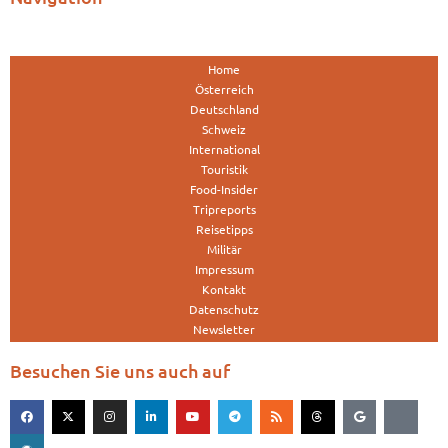
Home
Österreich
Deutschland
Schweiz
International
Touristik
Food-Insider
Tripreports
Reisetipps
Militär
Impressum
Kontakt
Datenschutz
Newsletter
Besuchen Sie uns auch auf