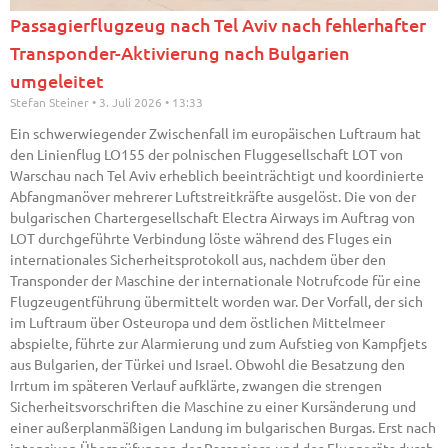
Passagierflugzeug nach Tel Aviv nach fehlerhafter
Transponder-Aktivierung nach Bulgarien
umgeleitet
Stefan Steiner
3. Juli 2026
13:33
Ein schwerwiegender Zwischenfall im europäischen Luftraum hat
den Linienflug LO155 der polnischen Fluggesellschaft LOT von
Warschau nach Tel Aviv erheblich beeinträchtigt und koordinierte
Abfangmanöver mehrerer Luftstreitkräfte ausgelöst. Die von der
bulgarischen Chartergesellschaft Electra Airways im Auftrag von
LOT durchgeführte Verbindung löste während des Fluges ein
internationales Sicherheitsprotokoll aus, nachdem über den
Transponder der Maschine der internationale Notrufcode für eine
Flugzeugentführung übermittelt worden war. Der Vorfall, der sich
im Luftraum über Osteuropa und dem östlichen Mittelmeer
abspielte, führte zur Alarmierung und zum Aufstieg von Kampfjets
aus Bulgarien, der Türkei und Israel. Obwohl die Besatzung den
Irrtum im späteren Verlauf aufklärte, zwangen die strengen
Sicherheitsvorschriften die Maschine zu einer Kursänderung und
einer außerplanmäßigen Landung im bulgarischen Burgas. Erst nach