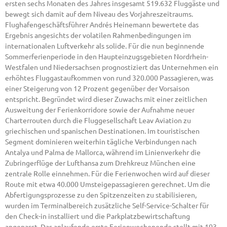
ersten sechs Monaten des Jahres insgesamt 519.632 Fluggäste und
bewegt sich damit auf dem Niveau des Vorjahreszeitraums.
Flughafengeschäftsführer Andrés Heinemann bewertete das
Ergebnis angesichts der volatilen Rahmenbedingungen im
internationalen Luftverkehr als solide. Für die nun beginnende
Sommerferienperiode in den Haupteinzugsgebieten Nordrhein-
Westfalen und Niedersachsen prognostiziert das Unternehmen ein
erhöhtes Fluggastaufkommen von rund 320.000 Passagieren, was
einer Steigerung von 12 Prozent gegenüber der Vorsaison
entspricht. Begründet wird dieser Zuwachs mit einer zeitlichen
Ausweitung der Ferienkorridore sowie der Aufnahme neuer
Charterrouten durch die Fluggesellschaft Leav Aviation zu
griechischen und spanischen Destinationen. Im touristischen
Segment dominieren weiterhin tägliche Verbindungen nach
Antalya und Palma de Mallorca, während im Linienverkehr die
Zubringerflüge der Lufthansa zum Drehkreuz München eine
zentrale Rolle einnehmen. Für die Ferienwochen wird auf dieser
Route mit etwa 40.000 Umsteigepassagieren gerechnet. Um die
Abfertigungsprozesse zu den Spitzenzeiten zu stabilisieren,
wurden im Terminalbereich zusätzliche Self-Service-Schalter für
den Check-in installiert und die Parkplatzbewirtschaftung
angepasst. Das anlaufende erste Ferienwochenende stellt mit 103