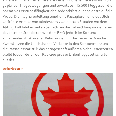
geplanten Flugbewegungen und erwarteten 15.500 Fluggästen die
operative Leistungsfähigkeit der Bodenabfertigungsdienste auf die
Probe. Die Flughafenleitung empfiehlt Passagieren eine deutlich
verfrühte Anreise von mindestens zweieinhalb Stunden vor dem
Abflug. Luftfahrtexperten betrachten die Entwicklung an kleineren
dezentralen Standorten wie dem FMO jedoch im Kontext
anhaltender struktureller Belastungen für die gesamte Branche.
Zwar stützen die touristischen Verkehre in den Sommermonaten
die Passagierstatistik, das Kerngeschäft außerhalb der Ferienzeiten
bleibt jedoch durch den Rückzug großer Linienfluggesellschaften
aus der
weiterlesen »