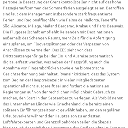
personelle Besetzung der Grenzkontrollstellen nicht auf das hohe
Passagieraufkommen der Sommerferien ausgelegt seien. Betroffen
sind laut dem Management insbesondere stark frequentierte
Ferien- und Regionalflughäfen wie Palma de Mallorca, Teneriffa
Süd, Alicante, Málaga, Mailand-Bergamo, Krakau und Paris-Beauvais.
Die Fluggesellschaft empfiehlt Reisenden mit Destinationen
außerhalb des Schengen-Raums, mehr Zeit für die Abfertigung
einzuplanen, um Flugverspätungen oder das Verpassen von
Anschlüssen zu vermeiden. Das EES sieht vor, dass
Drittstaatsangehörige bei der Ein- und Ausreise systematisch
digital erfasst werden, was neben der Passprüfung auch die
Abnahme von Fingerabdrücken sowie eine biometrische
Gesichtserkennung beinhaltet. Ryanair kritisiert, dass das System
zum Beginn der Hauptreisezeit in vielen Mitgliedstaaten
operationell nicht ausgereift sei und fordert die nationalen
Regierungen auf, von der rechtlichen Möglichkeit Gebrauch zu
machen, den Start in den September zu verlegen. Als Vorbild nennt
das Unternehmen Länder wie Griechenland, die bereits einen
späteren Einführungszeitpunkt gewählt haben, um den regulären
Urlaubsverkehr während der Hauptsaison zu entlasten.
Luftfahrtexperten und Grenzzollbehörden teilen die Skepsis
hinsichtlich der zeitlichen Umsetzung des Großprojekts im Sommer.