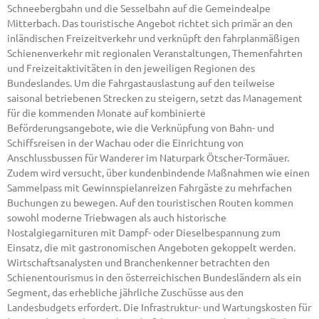
Schneebergbahn und die Sesselbahn auf die Gemeindealpe
Mitterbach. Das touristische Angebot richtet sich primär an den
inländischen Freizeitverkehr und verknüpft den fahrplanmäßigen
Schienenverkehr mit regionalen Veranstaltungen, Themenfahrten
und Freizeitaktivitäten in den jeweiligen Regionen des
Bundeslandes. Um die Fahrgastauslastung auf den teilweise
saisonal betriebenen Strecken zu steigern, setzt das Management
für die kommenden Monate auf kombinierte
Beförderungsangebote, wie die Verknüpfung von Bahn- und
Schiffsreisen in der Wachau oder die Einrichtung von
Anschlussbussen für Wanderer im Naturpark Ötscher-Tormäuer.
Zudem wird versucht, über kundenbindende Maßnahmen wie einen
Sammelpass mit Gewinnspielanreizen Fahrgäste zu mehrfachen
Buchungen zu bewegen. Auf den touristischen Routen kommen
sowohl moderne Triebwagen als auch historische
Nostalgiegarnituren mit Dampf- oder Dieselbespannung zum
Einsatz, die mit gastronomischen Angeboten gekoppelt werden.
Wirtschaftsanalysten und Branchenkenner betrachten den
Schienentourismus in den österreichischen Bundesländern als ein
Segment, das erhebliche jährliche Zuschüsse aus den
Landesbudgets erfordert. Die Infrastruktur- und Wartungskosten für