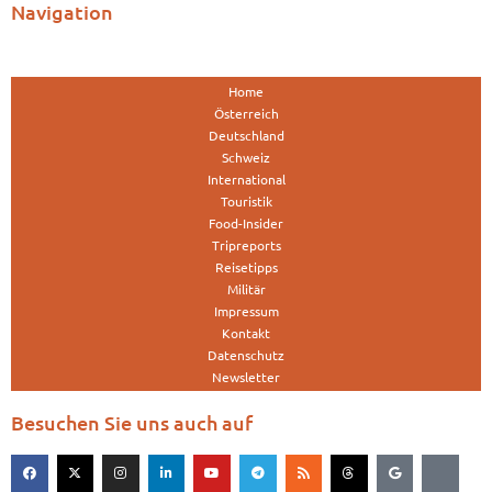
Navigation
Home
Österreich
Deutschland
Schweiz
International
Touristik
Food-Insider
Tripreports
Reisetipps
Militär
Impressum
Kontakt
Datenschutz
Newsletter
Besuchen Sie uns auch auf