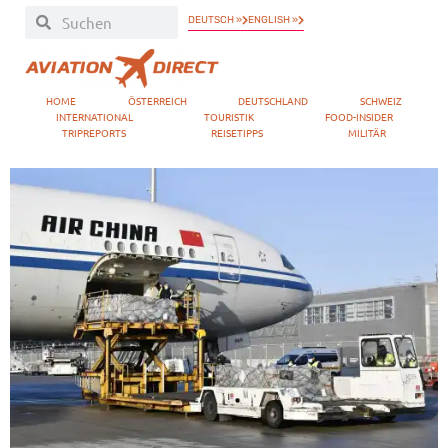
DEUTSCH »
ENGLISH »
HOME
ÖSTERREICH
DEUTSCHLAND
SCHWEIZ
INTERNATIONAL
TOURISTIK
FOOD-INSIDER
TRIPREPORTS
REISETIPPS
MILITÄR