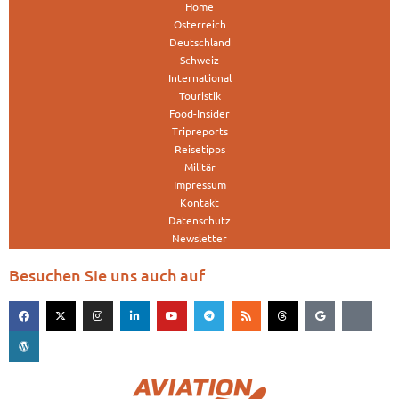
Home
Österreich
Deutschland
Schweiz
International
Touristik
Food-Insider
Tripreports
Reisetipps
Militär
Impressum
Kontakt
Datenschutz
Newsletter
Besuchen Sie uns auch auf