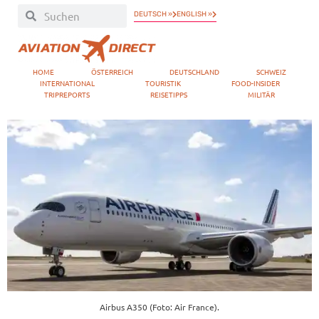
DEUTSCH »
ENGLISH »
HOME
ÖSTERREICH
DEUTSCHLAND
SCHWEIZ
INTERNATIONAL
TOURISTIK
FOOD-INSIDER
TRIPREPORTS
REISETIPPS
MILITÄR
Airbus A350 (Foto: Air France).