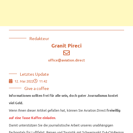
Redakteur
Granit Pireci
office@aviation.direct
Letztes Update
12. Mai 2022
11:42
Give a coffee
Informationen sollten frei für alle sein, doch guter Journalismus kostet
viel Geld.
Wenn Ihnen dieser Artikel gefallen hat, können Sie Aviation.Direct
freiwillig
.
auf eine Tasse Kaffee einladen
Damit unterstützen Sie die journalistische Arbeit unseres unabhängigen
Fachportals für Luftfahrt, Reisen und Touristik mit Schwerpunkt D-A-CH-Region