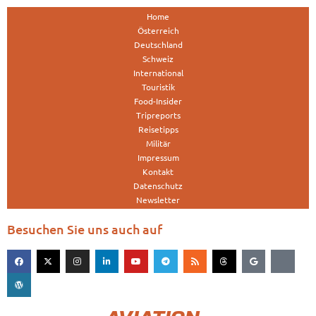
Home
Österreich
Deutschland
Schweiz
International
Touristik
Food-Insider
Tripreports
Reisetipps
Militär
Impressum
Kontakt
Datenschutz
Newsletter
Besuchen Sie uns auch auf