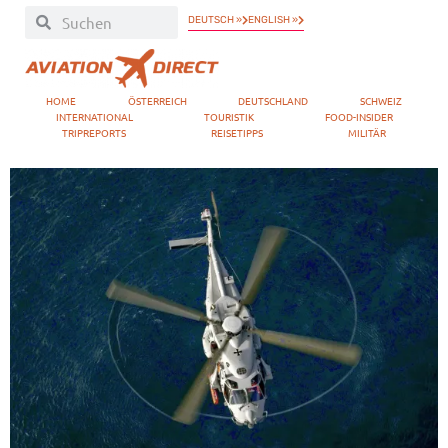
DEUTSCH »
ENGLISH »
HOME
ÖSTERREICH
DEUTSCHLAND
SCHWEIZ
INTERNATIONAL
TOURISTIK
FOOD-INSIDER
TRIPREPORTS
REISETIPPS
MILITÄR