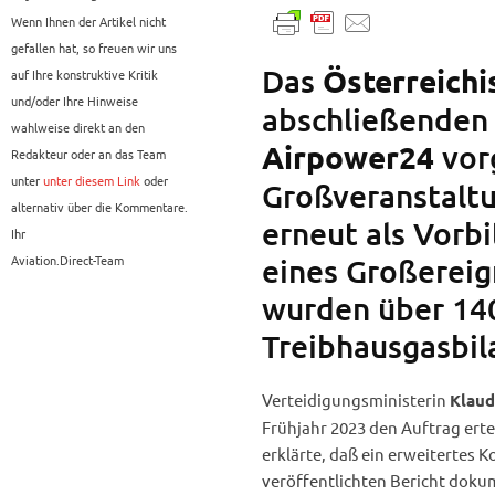
Wenn Ihnen der Artikel nicht
gefallen hat, so freuen wir uns
Das
Österreich
auf Ihre konstruktive Kritik
und/oder Ihre Hinweise
abschließenden 
wahlweise direkt an den
vorg
Airpower24
Redakteur oder an das Team
unter
unter diesem Link
oder
Großveranstaltu
alternativ über die Kommentare.
erneut als Vorb
Ihr
Aviation.Direct-Team
eines Großereig
wurden über 140
Treibhausgasbil
Verteidigungsministerin
Klaud
Frühjahr 2023 den Auftrag erte
erklärte, daß ein erweitertes 
veröffentlichten Bericht dokum