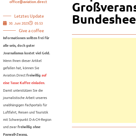
office@aviation.direct
Großverans
Bundesheer
Letztes Update
30. Juni 2025
05:53
Give a coffee
Informationen sollten frei für
alle sein, doch guter
Journalismus kostet viel Geld.
Wenn Ihnen dieser Artikel
gefallen hat, können Sie
Aviation.Direct
freiwillig
auf
.
eine Tasse Kaffee einladen
Damit unterstützen Sie die
journalistische Arbeit unseres
unabhängigen Fachportals für
Luftfahrt, Reisen und Touristik
mit Schwerpunkt D-A-CH-Region
und zwar
freiwillig ohne
Paywall-Zwang.