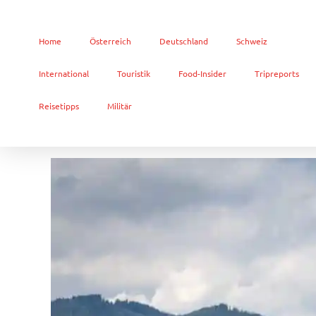
Home
Österreich
Deutschland
Schweiz
International
Touristik
Food-Insider
Tripreports
Reisetipps
Militär