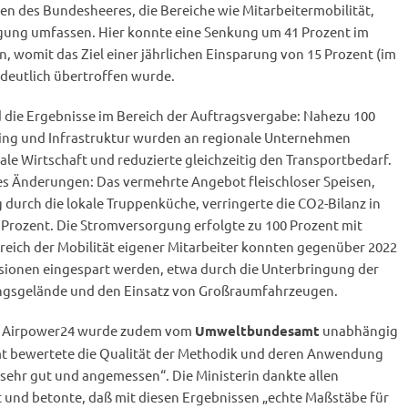
en des Bundesheeres, die Bereiche wie Mitarbeitermobilität,
gung umfassen. Hier konnte eine Senkung um 41 Prozent im
n, womit das Ziel einer jährlichen Einsparung von 15 Prozent (im
 deutlich übertroffen wurde.
die Ergebnisse im Bereich der Auftragsvergabe: Nahezu 100
ring und Infrastruktur wurden an regionale Unternehmen
kale Wirtschaft und reduzierte gleichzeitig den Transportbedarf.
es Änderungen: Das vermehrte Angebot fleischloser Speisen,
 durch die lokale Truppenküche, verringerte die CO2-Bilanz in
 Prozent. Die Stromversorgung erfolgte zu 100 Prozent mit
reich der Mobilität eigener Mitarbeiter konnten gegenüber 2022
sionen eingespart werden, etwa durch die Unterbringung der
ngsgelände und den Einsatz von Großraumfahrzeugen.
ur Airpower24 wurde zudem vom
unabhängig
Umweltbundesamt
t bewertete die Qualität der Methodik und deren Anwendung
 „sehr gut und angemessen“. Die Ministerin dankte allen
t und betonte, daß mit diesen Ergebnissen „echte Maßstäbe für