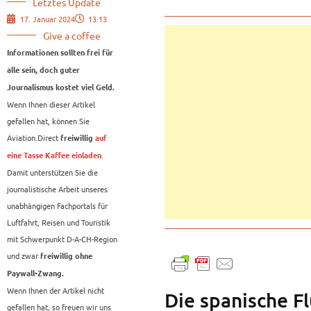
Letztes Update
17. Januar 2024
13:13
Give a coffee
Informationen sollten frei für
alle sein, doch guter
Journalismus kostet viel Geld.
Wenn Ihnen dieser Artikel
gefallen hat, können Sie
Aviation.Direct
freiwillig
auf
.
eine Tasse Kaffee einladen
Damit unterstützen Sie die
journalistische Arbeit unseres
unabhängigen Fachportals für
Luftfahrt, Reisen und Touristik
mit Schwerpunkt D-A-CH-Region
und zwar
freiwillig ohne
Paywall-Zwang.
Wenn Ihnen der Artikel nicht
Die spanische Fl
gefallen hat, so freuen wir uns