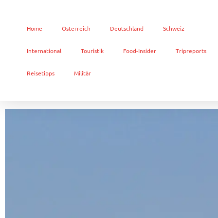
Home
Österreich
Deutschland
Schweiz
International
Touristik
Food-Insider
Tripreports
Reisetipps
Militär