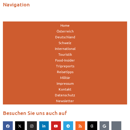
Navigation
Home
Österreich
Deutschland
Schweiz
International
Touristik
Food-Insider
Tripreports
Reisetipps
Militär
Impressum
Kontakt
Datenschutz
Newsletter
Besuchen Sie uns auch auf