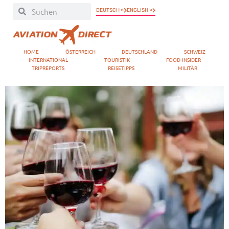
DEUTSCH »
ENGLISH »
HOME
ÖSTERREICH
DEUTSCHLAND
SCHWEIZ
INTERNATIONAL
TOURISTIK
FOOD-INSIDER
TRIPREPORTS
REISETIPPS
MILITÄR