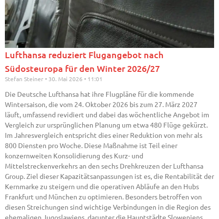
Lufthansa reduziert Flugangebot nach
Südosteuropa für den Winter 2026/27
Stefan Steiner
30. Mai 2026
11:01
Die Deutsche Lufthansa hat ihre Flugpläne für die kommende
Wintersaison, die vom 24. Oktober 2026 bis zum 27. März 2027
läuft, umfassend revidiert und dabei das wöchentliche Angebot im
Vergleich zur ursprünglichen Planung um etwa 480 Flüge gekürzt.
Im Jahresvergleich entspricht dies einer Reduktion von mehr als
800 Diensten pro Woche. Diese Maßnahme ist Teil einer
konzernweiten Konsolidierung des Kurz- und
Mittelstreckenverkehrs an den sechs Drehkreuzen der Lufthansa
Group. Ziel dieser Kapazitätsanpassungen ist es, die Rentabilität der
Kernmarke zu steigern und die operativen Abläufe an den Hubs
Frankfurt und München zu optimieren. Besonders betroffen von
diesen Streichungen sind wichtige Verbindungen in die Region des
ehemaligen Jugoslawiens, darunter die Hauptstädte Sloweniens,