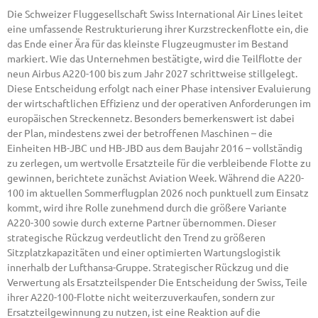
Die Schweizer Fluggesellschaft Swiss International Air Lines leitet
eine umfassende Restrukturierung ihrer Kurzstreckenflotte ein, die
das Ende einer Ära für das kleinste Flugzeugmuster im Bestand
markiert. Wie das Unternehmen bestätigte, wird die Teilflotte der
neun Airbus A220-100 bis zum Jahr 2027 schrittweise stillgelegt.
Diese Entscheidung erfolgt nach einer Phase intensiver Evaluierung
der wirtschaftlichen Effizienz und der operativen Anforderungen im
europäischen Streckennetz. Besonders bemerkenswert ist dabei
der Plan, mindestens zwei der betroffenen Maschinen – die
Einheiten HB-JBC und HB-JBD aus dem Baujahr 2016 – vollständig
zu zerlegen, um wertvolle Ersatzteile für die verbleibende Flotte zu
gewinnen, berichtete zunächst Aviation Week. Während die A220-
100 im aktuellen Sommerflugplan 2026 noch punktuell zum Einsatz
kommt, wird ihre Rolle zunehmend durch die größere Variante
A220-300 sowie durch externe Partner übernommen. Dieser
strategische Rückzug verdeutlicht den Trend zu größeren
Sitzplatzkapazitäten und einer optimierten Wartungslogistik
innerhalb der Lufthansa-Gruppe. Strategischer Rückzug und die
Verwertung als Ersatzteilspender Die Entscheidung der Swiss, Teile
ihrer A220-100-Flotte nicht weiterzuverkaufen, sondern zur
Ersatzteilgewinnung zu nutzen, ist eine Reaktion auf die