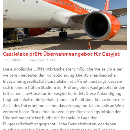
Castlelake prüft Übernahmeangebot für Easyjet
Jan Gruber
30. Mai 2026
10:40
Die europäische Luftfahrtbranche steht möglicherweise vor einer
weiteren bedeutenden Konsolidierung. Die US-amerikanische
Investmentgesellschaft Castlelake hat offiziell bestätigt, dass sie
sich in einem frühen Stadium der Prüfung eines Kaufgebots für den
britischen Low-Cost-Carrier Easyjet befindet. Diese Ankündigung
folgt auf anhaltende Spekulationen am Kapitalmarkt, nachdem die
Aktie des Unternehmens über das vergangene Jahr massiv an Wert
verloren hatte. Trotz eines kurzzeitigen Kursanstiegs infolge der
Übernahmegerüchte bleibt die finanzielle Lage der
Fluggesellschaft angespannt. Hohe Betriebskosten, getrieben
durch die volatile Entwicklung der Kerosinpreise im Zuge des