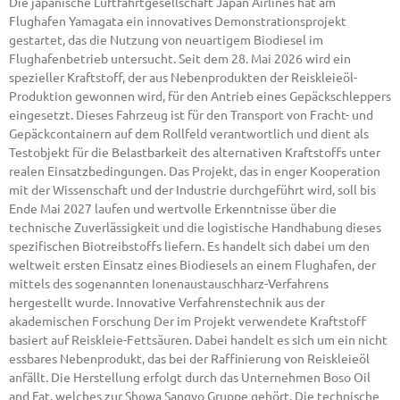
Die japanische Luftfahrtgesellschaft Japan Airlines hat am
Flughafen Yamagata ein innovatives Demonstrationsprojekt
gestartet, das die Nutzung von neuartigem Biodiesel im
Flughafenbetrieb untersucht. Seit dem 28. Mai 2026 wird ein
spezieller Kraftstoff, der aus Nebenprodukten der Reiskleieöl-
Produktion gewonnen wird, für den Antrieb eines Gepäckschleppers
eingesetzt. Dieses Fahrzeug ist für den Transport von Fracht- und
Gepäckcontainern auf dem Rollfeld verantwortlich und dient als
Testobjekt für die Belastbarkeit des alternativen Kraftstoffs unter
realen Einsatzbedingungen. Das Projekt, das in enger Kooperation
mit der Wissenschaft und der Industrie durchgeführt wird, soll bis
Ende Mai 2027 laufen und wertvolle Erkenntnisse über die
technische Zuverlässigkeit und die logistische Handhabung dieses
spezifischen Biotreibstoffs liefern. Es handelt sich dabei um den
weltweit ersten Einsatz eines Biodiesels an einem Flughafen, der
mittels des sogenannten Ionenaustauschharz-Verfahrens
hergestellt wurde. Innovative Verfahrenstechnik aus der
akademischen Forschung Der im Projekt verwendete Kraftstoff
basiert auf Reiskleie-Fettsäuren. Dabei handelt es sich um ein nicht
essbares Nebenprodukt, das bei der Raffinierung von Reiskleieöl
anfällt. Die Herstellung erfolgt durch das Unternehmen Boso Oil
and Fat, welches zur Showa Sangyo Gruppe gehört. Die technische