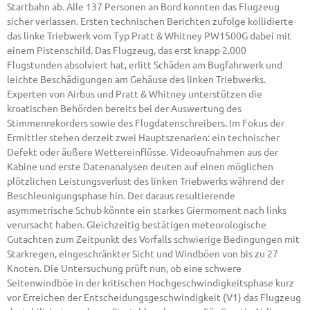
Startbahn ab. Alle 137 Personen an Bord konnten das Flugzeug
sicher verlassen. Ersten technischen Berichten zufolge kollidierte
das linke Triebwerk vom Typ Pratt & Whitney PW1500G dabei mit
einem Pistenschild. Das Flugzeug, das erst knapp 2.000
Flugstunden absolviert hat, erlitt Schäden am Bugfahrwerk und
leichte Beschädigungen am Gehäuse des linken Triebwerks.
Experten von Airbus und Pratt & Whitney unterstützen die
kroatischen Behörden bereits bei der Auswertung des
Stimmenrekorders sowie des Flugdatenschreibers. Im Fokus der
Ermittler stehen derzeit zwei Hauptszenarien: ein technischer
Defekt oder äußere Wettereinflüsse. Videoaufnahmen aus der
Kabine und erste Datenanalysen deuten auf einen möglichen
plötzlichen Leistungsverlust des linken Triebwerks während der
Beschleunigungsphase hin. Der daraus resultierende
asymmetrische Schub könnte ein starkes Giermoment nach links
verursacht haben. Gleichzeitig bestätigen meteorologische
Gutachten zum Zeitpunkt des Vorfalls schwierige Bedingungen mit
Starkregen, eingeschränkter Sicht und Windböen von bis zu 27
Knoten. Die Untersuchung prüft nun, ob eine schwere
Seitenwindböe in der kritischen Hochgeschwindigkeitsphase kurz
vor Erreichen der Entscheidungsgeschwindigkeit (V1) das Flugzeug