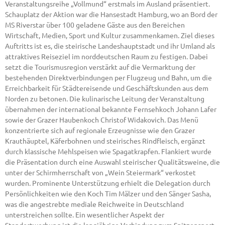
Veranstaltungsreihe „Vollmund“ erstmals im Ausland präsentiert.
Schauplatz der Aktion war die Hansestadt Hamburg, wo an Bord der
MS Riverstar über 100 geladene Gäste aus den Bereichen
Wirtschaft, Medien, Sport und Kultur zusammenkamen. Ziel dieses
Auftritts ist es, die steirische Landeshauptstadt und ihr Umland als
attraktives Reiseziel im norddeutschen Raum zu festigen. Dabei
setzt die Tourismusregion verstärkt auf die Vermarktung der
bestehenden Direktverbindungen per Flugzeug und Bahn, um die
Erreichbarkeit für Städtereisende und Geschäftskunden aus dem
Norden zu betonen. Die kulinarische Leitung der Veranstaltung
übernahmen der international bekannte Fernsehkoch Johann Lafer
sowie der Grazer Haubenkoch Christof Widakovich. Das Menü
konzentrierte sich auf regionale Erzeugnisse wie den Grazer
Krauthäuptel, Käferbohnen und steirisches Rindfleisch, ergänzt
durch klassische Mehlspeisen wie Spagatkrapfen. Flankiert wurde
die Präsentation durch eine Auswahl steirischer Qualitätsweine, die
unter der Schirmherrschaft von „Wein Steiermark“ verkostet
wurden. Prominente Unterstützung erhielt die Delegation durch
Persönlichkeiten wie den Koch Tim Mälzer und den Sänger Sasha,
was die angestrebte mediale Reichweite in Deutschland
unterstreichen sollte. Ein wesentlicher Aspekt der