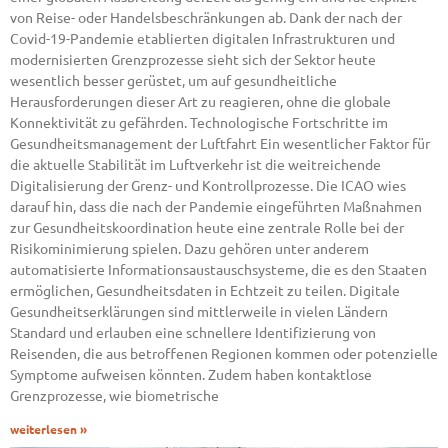
von Reise- oder Handelsbeschränkungen ab. Dank der nach der
Covid-19-Pandemie etablierten digitalen Infrastrukturen und
modernisierten Grenzprozesse sieht sich der Sektor heute
wesentlich besser gerüstet, um auf gesundheitliche
Herausforderungen dieser Art zu reagieren, ohne die globale
Konnektivität zu gefährden. Technologische Fortschritte im
Gesundheitsmanagement der Luftfahrt Ein wesentlicher Faktor für
die aktuelle Stabilität im Luftverkehr ist die weitreichende
Digitalisierung der Grenz- und Kontrollprozesse. Die ICAO wies
darauf hin, dass die nach der Pandemie eingeführten Maßnahmen
zur Gesundheitskoordination heute eine zentrale Rolle bei der
Risikominimierung spielen. Dazu gehören unter anderem
automatisierte Informationsaustauschsysteme, die es den Staaten
ermöglichen, Gesundheitsdaten in Echtzeit zu teilen. Digitale
Gesundheitserklärungen sind mittlerweile in vielen Ländern
Standard und erlauben eine schnellere Identifizierung von
Reisenden, die aus betroffenen Regionen kommen oder potenzielle
Symptome aufweisen könnten. Zudem haben kontaktlose
Grenzprozesse, wie biometrische
weiterlesen »