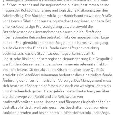
auf Konsumtrends und Passagierströme blickte, bestimmen heute
Fragen der Rohstoffsicherung und logistische Risikoanalysen den
Arbeitsalltag. Die Blockade wichtiger Handelsrouten wie der Straße
von Hormus führt nicht nur zu logistischen Engpässen, sondern löst
eine kaskadenartige Preissteigerung aus, die sowohl die
Betriebskosten des Unternehmens als auch die Kaufkraft der
internationalen Reisenden belastet. Trotz der angespannten Lage
auf den Energiemärkten und der Sorge um die Kerosinversorgung
bleibt die Branche für das laufende Geschäftsjahr vorsichtig
optimistisch, was die Stabilität des Flugverkehrs betrifft.
Logistische Risiken und strategische Neuausrichtung Die Geopolitik
war für den Reiseeinzelhandel schon immer ein relevanter Faktor,
doch die Intensität der aktuellen Krisen hat eine neue Qualität
erreicht. Für Gebrüder Heinemann bedeutet dies eine tiefgreifende
Änderung der unternehmerischen Vorsorge. Das Management muss
sich heute mit Szenarien befassen, die noch vor wenigen Jahren als
unwahrscheinlich galten. Dazu gehören detaillierte Analysen über
die Lieferwege von Rohöl und die Reichweite von
Kraftstoffvorräten. Diese Themen sind für einen Flughafenhändler
deshalb so kritisch, weil sein gesamtes Geschäftsmodell von einer
funktionierenden und bezahlbaren Luftfahrtinfrastruktur abhängt.