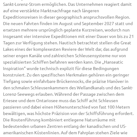
Sankt-Lorenz-Strom ermöglichen. Das Unternehmen reagiert damit
auf eine verstärkte Marktnachfrage nach längeren
Expeditionsreisen in dieser geographisch anspruchsvollen Region.
Die neuen Fahrten finden im August und September 2027 statt und
ersetzen mehrere ursprünglich geplante Kurzreisen, wodurch nun
insgesamt vier intensive Expeditionen mit einer Dauer von bis zu 21
Tagen zur Verfügung stehen. Nautisch betrachtet stellen die Great
Lakes eines der komplexesten Reviere der Welt dar, das aufgrund
seiner engen Kanäle und zahlreichen Schleusensysteme nur von
spezialisierten Schiffen befahren werden kann. Die „Hanseatic
Inspiration“ wurde technisch explizit für diese Bedingungen
konstruiert. Zu den spezifischen Merkmalen gehören ein geringer
Tiefgang sowie einfahrbare Brückennocks, die präzise Manöver in
den schmalen Schleusenkammern des Wellandkanals und des Sankt-
Lorenz-Seewegs erlauben. Während der Passage zwischen dem
Eriesee und dem Ontariosee muss das Schiff acht Schleusen
passieren und dabei einen Höhenunterschied von fast 100 Metern
bewältigen, was höchste Präzision von der Schiffsführung erfordert.
Die Routenführung kombiniert entlegene Naturräume mit
bedeutenden urbanen Zentren entlang der kanadischen und US-
amerikanischen Küstenlinien. Auf dem Fahrplan stehen Ziele wie