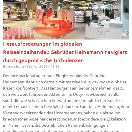
Herausforderungen im globalen
Reiseeinzelhandel: Gebrüder Heinemann navigiert
durch geopolitische Turbulenzen
Belinda Borg
30. Mai 2026
08:36
Der international agierende Flughafenhändler Gebrüder
Heinemann sieht sich derzeit mit massiven Auswirkungen globaler
Krisen konfrontiert. Das Hamburger Familienunternehmen, das zu
den weltweit führenden Akteuren im Duty-Free-Bereich zählt,
spürt die wirtschaftlichen Verwerfungen geopolitischer Konflikte
unmittelbar in seinen Geschäftsbilanzen. Laut Max Heinemann, dem
Vorstandsvorsitzenden des Unternehmens, haben die aktuellen
kriegerischen Auseinandersetzungen, insbesondere die Eskalation
im Nahen Osten, die betrieblichen Rahmenbedingungen
grundlegend verändert. Während das Unternehmen früher primär