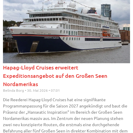
Hapag-Lloyd Cruises erweitert
Expeditionsangebot auf den Großen Seen
Nordamerikas
Belinda Borg
30. Mai 2026
07:01
Die Reederei Hapag-Lloyd Cruises hat eine signifikante
Programmanpassung für die Saison 2027 angekündigt und baut die
Präsenz der „Hanseatic Inspiration“ im Bereich der Großen Seen
Nordamerikas massiv aus. Im Zentrum der neuen Planung stehen
zwei neu konzipierte Routen, die erstmals eine durchgehende
Befahrung aller fünf Großen Seen in direkter Kombination mit dem