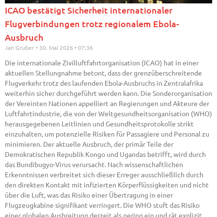
ICAO bestätigt Sicherheit internationaler
Flugverbindungen trotz regionalem Ebola-
Ausbruch
Jan Gruber
30. Mai 2026
07:36
Die internationale Zivilluftfahrtorganisation (ICAO) hat in einer
aktuellen Stellungnahme betont, dass der grenzüberschreitende
Flugverkehr trotz des laufenden Ebola-Ausbruchs in Zentralafrika
weiterhin sicher durchgeführt werden kann. Die Sonderorganisation
der Vereinten Nationen appelliert an Regierungen und Akteure der
Luftfahrtindustrie, die von der Weltgesundheitsorganisation (WHO)
herausgegebenen Leitlinien und Gesundheitsprotokolle strikt
einzuhalten, um potenzielle Risiken für Passagiere und Personal zu
minimieren. Der aktuelle Ausbruch, der primär Teile der
Demokratischen Republik Kongo und Ugandas betrifft, wird durch
das Bundibugyo-Virus verursacht. Nach wissenschaftlichen
Erkenntnissen verbreitet sich dieser Erreger ausschließlich durch
den direkten Kontakt mit infizierten Körperflüssigkeiten und nicht
über die Luft, was das Risiko einer Übertragung in einer
Flugzeugkabine signifikant verringert. Die WHO stuft das Risiko
einer globalen Ausbreitung derzeit als gering ein und rät explizit