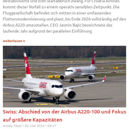
destabilisierte und zum Startabbruch zwang. Für Croatia Airlines
kommt dieser Vorfall zu einem operativ sensiblen Zeitpunkt. Die
Fluggesellschaft befindet sich mitten in einer umfassenden
Flottenmodernisierung und plant, bis Ende 2026 vollständig auf den
Airbus A220 umzustellen. CEO Jasmin Bajić bezeichnete das
laufende Jahr aufgrund der parallelen Einführung
weiterlesen »
Swiss: Abschied von der Airbus A220-100 und Fokus
auf größere Kapazitäten
Amely Mizzi
30. Mai 2026
09:37