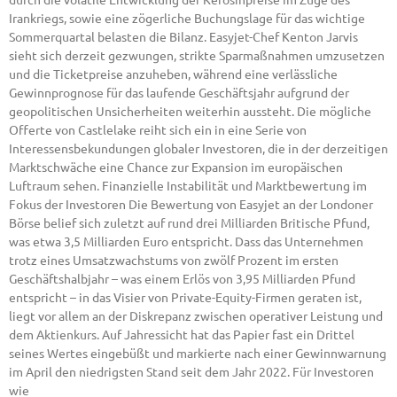
Irankriegs, sowie eine zögerliche Buchungslage für das wichtige
Sommerquartal belasten die Bilanz. Easyjet-Chef Kenton Jarvis
sieht sich derzeit gezwungen, strikte Sparmaßnahmen umzusetzen
und die Ticketpreise anzuheben, während eine verlässliche
Gewinnprognose für das laufende Geschäftsjahr aufgrund der
geopolitischen Unsicherheiten weiterhin aussteht. Die mögliche
Offerte von Castlelake reiht sich ein in eine Serie von
Interessensbekundungen globaler Investoren, die in der derzeitigen
Marktschwäche eine Chance zur Expansion im europäischen
Luftraum sehen. Finanzielle Instabilität und Marktbewertung im
Fokus der Investoren Die Bewertung von Easyjet an der Londoner
Börse belief sich zuletzt auf rund drei Milliarden Britische Pfund,
was etwa 3,5 Milliarden Euro entspricht. Dass das Unternehmen
trotz eines Umsatzwachstums von zwölf Prozent im ersten
Geschäftshalbjahr – was einem Erlös von 3,95 Milliarden Pfund
entspricht – in das Visier von Private-Equity-Firmen geraten ist,
liegt vor allem an der Diskrepanz zwischen operativer Leistung und
dem Aktienkurs. Auf Jahressicht hat das Papier fast ein Drittel
seines Wertes eingebüßt und markierte nach einer Gewinnwarnung
im April den niedrigsten Stand seit dem Jahr 2022. Für Investoren
wie