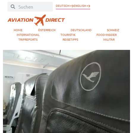
DEUTSCH »
ENGLISH »
HOME
ÖSTERREICH
DEUTSCHLAND
SCHWEIZ
INTERNATIONAL
TOURISTIK
FOOD-INSIDER
TRIPREPORTS
REISETIPPS
MILITÄR