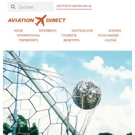
DEUTSCH »
ENGLISH »
HOME
ÖSTERREICH
DEUTSCHLAND
SCHWEIZ
INTERNATIONAL
TOURISTIK
FOOD-INSIDER
TRIPREPORTS
REISETIPPS
MILITÄR