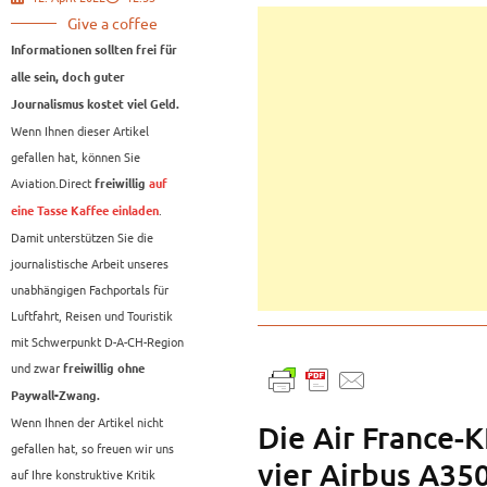
Give a coffee
Informationen sollten frei für
alle sein, doch guter
Journalismus kostet viel Geld.
Wenn Ihnen dieser Artikel
gefallen hat, können Sie
Aviation.Direct
freiwillig
auf
.
eine Tasse Kaffee einladen
Damit unterstützen Sie die
journalistische Arbeit unseres
unabhängigen Fachportals für
Luftfahrt, Reisen und Touristik
mit Schwerpunkt D-A-CH-Region
und zwar
freiwillig ohne
Paywall-Zwang.
Wenn Ihnen der Artikel nicht
Die Air France-
gefallen hat, so freuen wir uns
vier Airbus A350
auf Ihre konstruktive Kritik