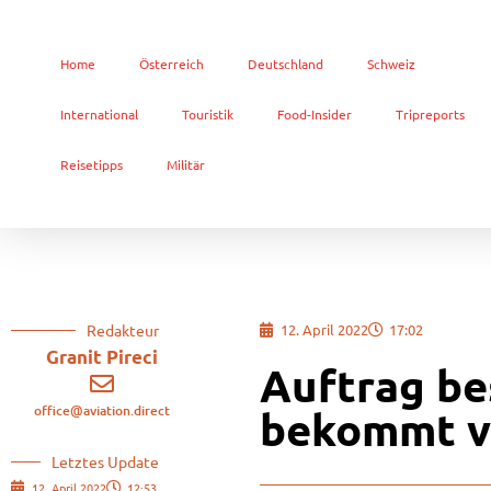
Home
Österreich
Deutschland
Schweiz
International
Touristik
Food-Insider
Tripreports
Reisetipps
Militär
Redakteur
12. April 2022
17:02
Granit Pireci
Auftrag bes
office@aviation.direct
bekommt vi
Letztes Update
12. April 2022
12:53