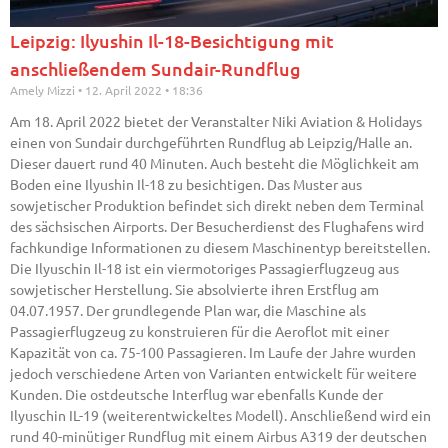
Leipzig: Ilyushin Il-18-Besichtigung mit
anschließendem Sundair-Rundflug
Amely Mizzi
12. April 2022
18:36
Am 18. April 2022 bietet der Veranstalter Niki Aviation & Holidays
einen von Sundair durchgeführten Rundflug ab Leipzig/Halle an.
Dieser dauert rund 40 Minuten. Auch besteht die Möglichkeit am
Boden eine Ilyushin Il-18 zu besichtigen. Das Muster aus
sowjetischer Produktion befindet sich direkt neben dem Terminal
des sächsischen Airports. Der Besucherdienst des Flughafens wird
fachkundige Informationen zu diesem Maschinentyp bereitstellen.
Die Ilyuschin Il-18 ist ein viermotoriges Passagierflugzeug aus
sowjetischer Herstellung. Sie absolvierte ihren Erstflug am
04.07.1957. Der grundlegende Plan war, die Maschine als
Passagierflugzeug zu konstruieren für die Aeroflot mit einer
Kapazität von ca. 75-100 Passagieren. Im Laufe der Jahre wurden
jedoch verschiedene Arten von Varianten entwickelt für weitere
Kunden. Die ostdeutsche Interflug war ebenfalls Kunde der
Ilyuschin IL-19 (weiterentwickeltes Modell). Anschließend wird ein
rund 40-minütiger Rundflug mit einem Airbus A319 der deutschen