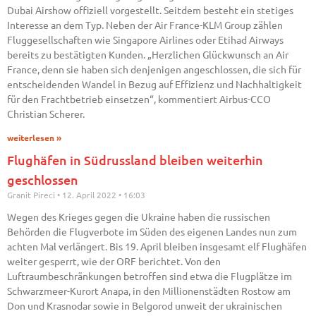
Dubai Airshow offiziell vorgestellt. Seitdem besteht ein stetiges
Interesse an dem Typ. Neben der Air France-KLM Group zählen
Fluggesellschaften wie Singapore Airlines oder Etihad Airways
bereits zu bestätigten Kunden. „Herzlichen Glückwunsch an Air
France, denn sie haben sich denjenigen angeschlossen, die sich für
entscheidenden Wandel in Bezug auf Effizienz und Nachhaltigkeit
für den Frachtbetrieb einsetzen“, kommentiert Airbus-CCO
Christian Scherer.
weiterlesen »
Flughäfen in Südrussland bleiben weiterhin
geschlossen
Granit Pireci
12. April 2022
16:03
Wegen des Krieges gegen die Ukraine haben die russischen
Behörden die Flugverbote im Süden des eigenen Landes nun zum
achten Mal verlängert. Bis 19. April bleiben insgesamt elf Flughäfen
weiter gesperrt, wie der ORF berichtet. Von den
Luftraumbeschränkungen betroffen sind etwa die Flugplätze im
Schwarzmeer-Kurort Anapa, in den Millionenstädten Rostow am
Don und Krasnodar sowie in Belgorod unweit der ukrainischen