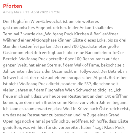
Pforten
Amely Mizzi
12. April 2022
17:36
Der Flughafen Wien-Schwechat ist um ein weiteres
gastronomisches Angebot reicher: In der Ankunftshalle des
Terminal 3 wurde das „Wolfgang Puck Kitchen & Bar“ eröffnet.
Während einer Aktionsphase können Gäste dieses Lokal bis zu drei
Stunden kostenfrei parken. Der rund 700 Quadratmeter große
Gastronomiebetrieb verfügt auch über eine Bar und einen To-Go-
Bereich. Wolfgang Puck betreibt über 100 Restaurants auf der
ganzen Welt, hat einen Stern auf dem Walk of Fame, bekocht seit
Jahrzehnten die Stars der Oscarnacht in Hollywood. Der Betrieb in
Schwechat ist der erste auf einem europäischen Airport. Betreiber
ist nicht Wolfgang Puck direkt, sondern die SSP, die schon seit
vielen Jahren auf dem Flughafen Wien-Schwechat tätig ist. „Ich
freue mich sehr, dass wir heute ein Restaurant an dem Ort eröffnen
können, an dem mein Bruder seine Reise vor vielen Jahren begann.
Ich kann es kaum erwarten, dass Wolf in Kürze nach Österreich reist,
um das neue Restaurant zu besuchen und im Zuge eines Grand
Openings noch einmal persönlich zu eröffnen. Ich hoffe, dass Gäste
genießen, was wir hier für sie vorbereitet haben“ sagt Klaus Puck,