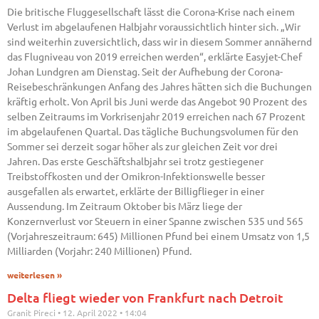
Die britische Fluggesellschaft lässt die Corona-Krise nach einem
Verlust im abgelaufenen Halbjahr voraussichtlich hinter sich. „Wir
sind weiterhin zuversichtlich, dass wir in diesem Sommer annähernd
das Flugniveau von 2019 erreichen werden“, erklärte Easyjet-Chef
Johan Lundgren am Dienstag. Seit der Aufhebung der Corona-
Reisebeschränkungen Anfang des Jahres hätten sich die Buchungen
kräftig erholt. Von April bis Juni werde das Angebot 90 Prozent des
selben Zeitraums im Vorkrisenjahr 2019 erreichen nach 67 Prozent
im abgelaufenen Quartal. Das tägliche Buchungsvolumen für den
Sommer sei derzeit sogar höher als zur gleichen Zeit vor drei
Jahren. Das erste Geschäftshalbjahr sei trotz gestiegener
Treibstoffkosten und der Omikron-Infektionswelle besser
ausgefallen als erwartet, erklärte der Billigflieger in einer
Aussendung. Im Zeitraum Oktober bis März liege der
Konzernverlust vor Steuern in einer Spanne zwischen 535 und 565
(Vorjahreszeitraum: 645) Millionen Pfund bei einem Umsatz von 1,5
Milliarden (Vorjahr: 240 Millionen) Pfund.
weiterlesen »
Delta fliegt wieder von Frankfurt nach Detroit
Granit Pireci
12. April 2022
14:04