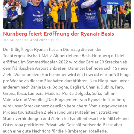
Nürnberg feiert Eröffnung der Ryanair-Basis
Jan Gruber
12. April 2022
19:39
Der Billigflieger Ryanair hat am Dienstag die von der
Tochtergesellschaft Malta Air betriebene Basis Nürnberg offiziell
eröffnet. Im Sommerflugplan 2022 wird der Carrier 29 Strecken ab
dem fränkischen Airport anbieten. Darunter befinden sich 15 neue
Ziele. Während dem Hochsommer wird der Lowcoster rund 90 Flüge
pro Woche ab diesem Flughafen durchführen. Neu fliegt man unter
anderem nach Banja Luka, Bologna, Cagliari, Chania, Dublin, Faro,
Girona, Ibiza, Lamezia, Madeira, Ponta Delgada, Sofia, Tallinn,
Valencia und Venedig. „Das Engagement von Ryanair in Nürnberg
wird unser Streckennetz deutlich bereichern: Vom ausgewogenen
Mix aus touristischen Zielen rund ums Mittelmeer, attraktiven
Städteverbindungen und Zielen für Familienbesuche in Mittel- und
Osteuropa profitieren Privat- wie Geschäftsreisende. Es ist aber
auch eine gute Nachricht für die Nürnberger Hotellerie,