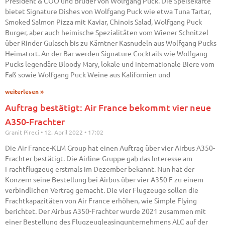
President & COO und Bruder von Wolfgang Puck. Die Speisekarte
bietet Signature Dishes von Wolfgang Puck wie etwa Tuna Tartar,
Smoked Salmon Pizza mit Kaviar, Chinois Salad, Wolfgang Puck
Burger, aber auch heimische Spezialitäten vom Wiener Schnitzel
über Rinder Gulasch bis zu Kärntner Kasnudeln aus Wolfgang Pucks
Heimatort. An der Bar werden Signature Cocktails wie Wolfgang
Pucks legendäre Bloody Mary, lokale und internationale Biere vom
Faß sowie Wolfgang Puck Weine aus Kalifornien und
weiterlesen »
Auftrag bestätigt: Air France bekommt vier neue
A350-Frachter
Granit Pireci
12. April 2022
17:02
Die Air France-KLM Group hat einen Auftrag über vier Airbus A350-
Frachter bestätigt. Die Airline-Gruppe gab das Interesse am
Frachtflugzeug erstmals im Dezember bekannt. Nun hat der
Konzern seine Bestellung bei Airbus über vier A350 F zu einem
verbindlichen Vertrag gemacht. Die vier Flugzeuge sollen die
Frachtkapazitäten von Air France erhöhen, wie Simple Flying
berichtet. Der Airbus A350-Frachter wurde 2021 zusammen mit
einer Bestellung des Flugzeugleasingunternehmens ALC auf der