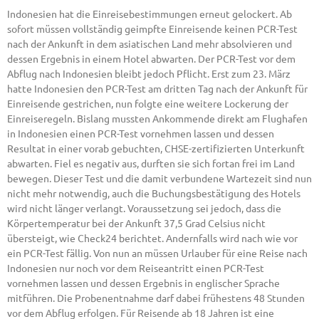
Indonesien hat die Einreisebestimmungen erneut gelockert. Ab
sofort müssen vollständig geimpfte Einreisende keinen PCR-Test
nach der Ankunft in dem asiatischen Land mehr absolvieren und
dessen Ergebnis in einem Hotel abwarten. Der PCR-Test vor dem
Abflug nach Indonesien bleibt jedoch Pflicht. Erst zum 23. März
hatte Indonesien den PCR-Test am dritten Tag nach der Ankunft für
Einreisende gestrichen, nun folgte eine weitere Lockerung der
Einreiseregeln. Bislang mussten Ankommende direkt am Flughafen
in Indonesien einen PCR-Test vornehmen lassen und dessen
Resultat in einer vorab gebuchten, CHSE-zertifizierten Unterkunft
abwarten. Fiel es negativ aus, durften sie sich fortan frei im Land
bewegen. Dieser Test und die damit verbundene Wartezeit sind nun
nicht mehr notwendig, auch die Buchungsbestätigung des Hotels
wird nicht länger verlangt. Voraussetzung sei jedoch, dass die
Körpertemperatur bei der Ankunft 37,5 Grad Celsius nicht
übersteigt, wie Check24 berichtet. Andernfalls wird nach wie vor
ein PCR-Test fällig. Von nun an müssen Urlauber für eine Reise nach
Indonesien nur noch vor dem Reiseantritt einen PCR-Test
vornehmen lassen und dessen Ergebnis in englischer Sprache
mitführen. Die Probenentnahme darf dabei frühestens 48 Stunden
vor dem Abflug erfolgen. Für Reisende ab 18 Jahren ist eine