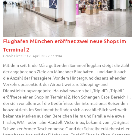
Flughafen München eröffnet zwei neue Shops im
Terminal 2
Granit Pireci
12. April 2022
19:04
Mit dem seit Ende März geltenden Sommerflugplan steigt die Zahl
der angebotenen Ziele am Münchner Flughafen – und damit auch
die Anzahl der Passagiere. Vor dem Hintergrund des anziehenden
Verkehrs präsentiert der Airport weitere Shopping- und
Dienstleistungsangebote: Haushaltswaren bei „Tripidi“: „Tripidi“
eröffnete einen Shop im Terminal 2, Non-Schengen Gate-Bereich H,
der sich vor allem auf die Bedürfnisse der international Reisenden
konzentriert. Im Sortiment befinden sich ausschließlich weltweit
bekannte Marken aus den Bereichen Heim und Familie wie etwa
Fissler, WMF oder Faber-Castell. Victorinox, bekannt vom „Original
Schweizer Armee-Taschenmesser“ und der Schreibgerätehersteller
Lamy betreiben auf der Fläche von „Tripidi“ Shop-in-Shop-Konzepte.