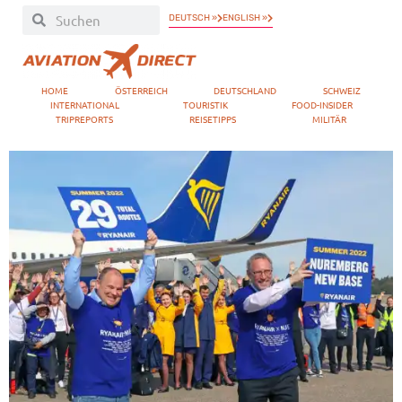
DEUTSCH »
ENGLISH »
HOME
ÖSTERREICH
DEUTSCHLAND
SCHWEIZ
INTERNATIONAL
TOURISTIK
FOOD-INSIDER
TRIPREPORTS
REISETIPPS
MILITÄR