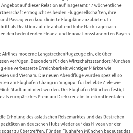
Angebot auf dieser Relation auf insgesamt 17 wöchentliche
artnerschaft ermöglicht es beiden Fluggesellschaften, ihre
 und Passagieren koordinierte Flugpläne anzubieten. In
hritt als Reaktion auf die anhaltend hohe Nachfrage nach
en den bedeutenden Finanz- und Innovationsstandorten Bayern
e Airlines moderne Langstreckenflugzeuge ein, die über
ssen verfügen. Besonders für den Wirtschaftsstandort München
 eine verbesserte Erreichbarkeit wichtiger Märkte wie
esien und Vietnam. Die neuen Abendflüge wurden speziell so
eiten am Flughafen Changi in Singapur für beliebte Ziele wie
Minh-Stadt minimiert werden. Der Flughafen München festigt
le als europäisches Premium-Drehkreuz im interkontinentalen
 die Erholung des asiatischen Reisemarktes und das Bestreben
 Kapazitäten an deutschen Hubs wieder auf das Niveau vor der
 sogar zu übertreffen. Für den Flughafen München bedeutet das