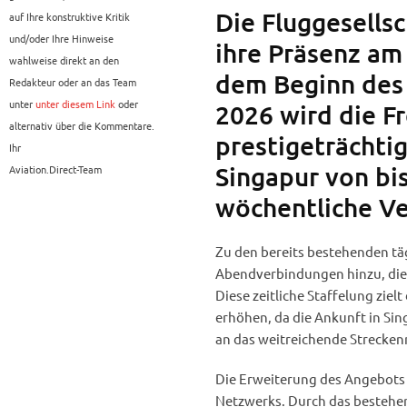
Die Fluggesellsc
auf Ihre konstruktive Kritik
und/oder Ihre Hinweise
ihre Präsenz am
wahlweise direkt an den
dem Beginn des
Redakteur oder an das Team
unter
unter diesem Link
oder
2026 wird die F
alternativ über die Kommentare.
prestigeträchti
Ihr
Singapur von bi
Aviation.Direct-Team
wöchentliche V
Zu den bereits bestehenden täg
Abendverbindungen hinzu, die 
Diese zeitliche Staffelung zielt
erhöhen, da die Ankunft in Si
an das weitreichende Streckenn
Die Erweiterung des Angebots is
Netzwerks. Durch das bestehen