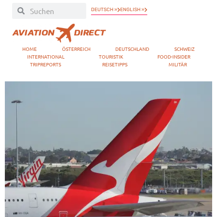
DEUTSCH »
ENGLISH »
HOME
ÖSTERREICH
DEUTSCHLAND
SCHWEIZ
INTERNATIONAL
TOURISTIK
FOOD-INSIDER
TRIPREPORTS
REISETIPPS
MILITÄR