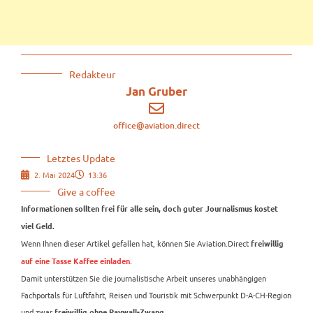
Redakteur
Jan Gruber
office@aviation.direct
Letztes Update
2. Mai 2024
13:36
Give a coffee
Informationen sollten frei für alle sein, doch guter Journalismus kostet
viel Geld.
Wenn Ihnen dieser Artikel gefallen hat, können Sie Aviation.Direct
freiwillig
.
auf eine Tasse Kaffee einladen
Damit unterstützen Sie die journalistische Arbeit unseres unabhängigen
Fachportals für Luftfahrt, Reisen und Touristik mit Schwerpunkt D-A-CH-Region
und zwar
freiwillig ohne Paywall-Zwang.