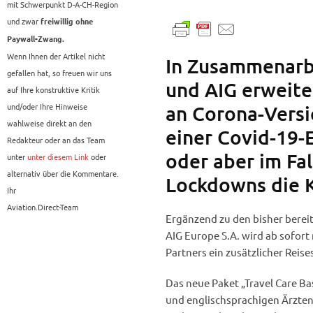
mit Schwerpunkt D-A-CH-Region
und zwar
freiwillig ohne
Paywall-Zwang.
Wenn Ihnen der Artikel nicht
In Zusammenarb
gefallen hat, so freuen wir uns
und AIG erweite
auf Ihre konstruktive Kritik
und/oder Ihre Hinweise
an Corona-Versi
wahlweise direkt an den
einer Covid-19-
Redakteur oder an das Team
oder aber im Fa
unter
unter diesem Link
oder
alternativ über die Kommentare.
Lockdowns die 
Ihr
Aviation.Direct-Team
Ergänzend zu den bisher bereit
AIG Europe S.A. wird ab sofort
Partners ein zusätzlicher Reis
Das neue Paket „Travel Care Ba
und englischsprachigen Ärzten