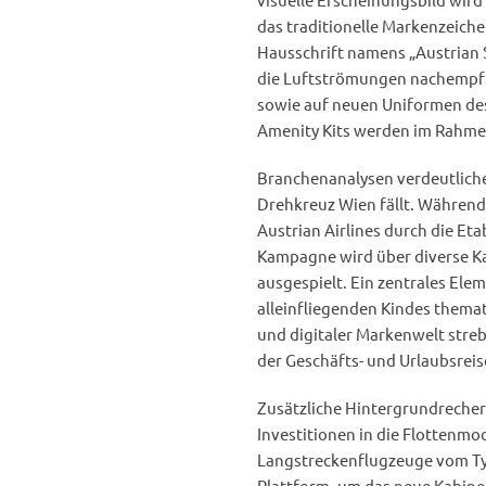
das traditionelle Markenzeiche
Hausschrift namens „Austrian S
die Luftströmungen nachempfi
sowie auf neuen Uniformen des
Amenity Kits werden im Rahmen
Branchenanalysen verdeutliche
Drehkreuz Wien fällt. Während B
Austrian Airlines durch die Et
Kampagne wird über diverse K
ausgespielt. Ein zentrales Elem
alleinfliegenden Kindes thema
und digitaler Markenwelt streb
der Geschäfts- und Urlaubsrei
Zusätzliche Hintergrundrecher
Investitionen in die Flottenmo
Langstreckenflugzeuge vom Typ
Plattform, um das neue Kabine