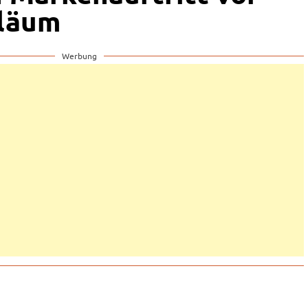
iläum
Werbung