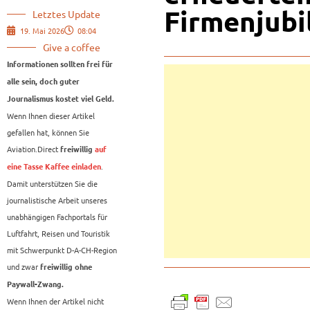
Firmenjub
Letztes Update
19. Mai 2026
08:04
Give a coffee
Informationen sollten frei für
alle sein, doch guter
Journalismus kostet viel Geld.
Wenn Ihnen dieser Artikel
gefallen hat, können Sie
Aviation.Direct
freiwillig
auf
.
eine Tasse Kaffee einladen
Damit unterstützen Sie die
journalistische Arbeit unseres
unabhängigen Fachportals für
Luftfahrt, Reisen und Touristik
mit Schwerpunkt D-A-CH-Region
und zwar
freiwillig ohne
Paywall-Zwang.
Wenn Ihnen der Artikel nicht