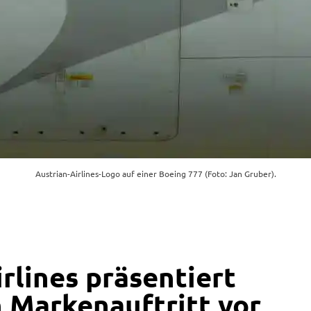
Austrian-Airlines-Logo auf einer Boeing 777 (Foto: Jan Gruber).
rlines präsentiert
 Markenauftritt vor