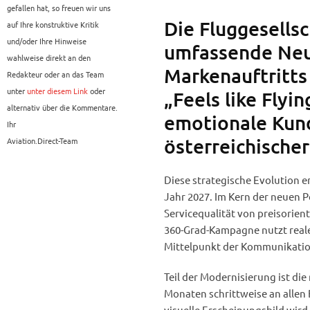
gefallen hat, so freuen wir uns
Die Fluggesellsc
auf Ihre konstruktive Kritik
und/oder Ihre Hinweise
umfassende Neu
wahlweise direkt an den
Markenauftritts
Redakteur oder an das Team
unter
unter diesem Link
oder
„Feels like Flyin
alternativ über die Kommentare.
emotionale Kun
Ihr
österreichische
Aviation.Direct-Team
Diese strategische Evolution 
Jahr 2027. Im Kern der neuen P
Servicequalität von preisorien
360-Grad-Kampagne nutzt reales
Mittelpunkt der Kommunikatio
Teil der Modernisierung ist di
Monaten schrittweise an alle
visuelle Erscheinungsbild wird