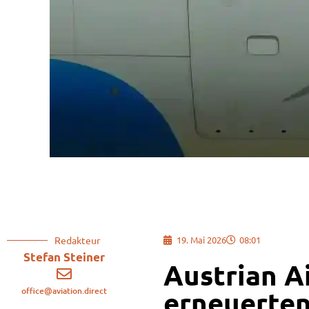
Redakteur
19. Mai 2026
08:01
Stefan Steiner
Austrian Ai
office@aviation.direct
erneuerten