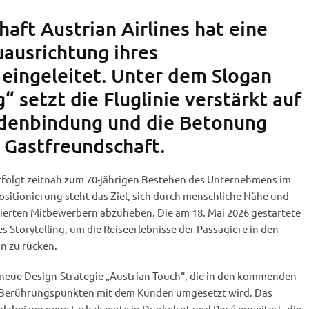
haft Austrian Airlines hat eine
ausrichtung ihres
 eingeleitet. Unter dem Slogan
g“ setzt die Fluglinie verstärkt auf
denbindung und die Betonung
r Gastfreundschaft.
erfolgt zeitnah zum 70-jährigen Bestehen des Unternehmens im
ositionierung steht das Ziel, sich durch menschliche Nähe und
tierten Mitbewerbern abzuheben. Die am 18. Mai 2026 gestartete
 Storytelling, um die Reiseerlebnisse der Passagiere in den
n zu rücken.
e neue Design-Strategie „Austrian Touch“, die in den kommenden
n Berührungspunkten mit dem Kunden umgesetzt wird. Das
 dabei um neue Farbakzente in Dunkelrot und Rosé erweitert, die