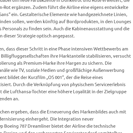
n-Rot ergänzen. Zudem führt die Airline eine eigens entwickelte
ans“ ein. Gestalterische Elemente wie handgezeichnete Linien,
nden sollen, werden künftig auf Bordprodukten, in den Lounges
 Personals zu finden sein. Auch die Kabinenausstattung und die
 dieser Strategie optisch angepasst.
n, dass dieser Schritt in eine Phase intensiven Wettbewerbs am
illigfluggesellschaften ihre Marktanteile stabilisieren, versucht
ablierung als Premium-Marke ihre Margen zu sichern. Die
anäle wie TV, soziale Medien und großflächige Außenwerbung
ent bildet der Kurzfilm „OS 001“, der die Reise eines
tisiert. Durch die Verknüpfung von physischem Serviceerlebnis
t die Lufthansa-Tochter eine höhere Loyalität in der Zielgruppe
senden an.
chen ergeben, dass die Erneuerung des Markenbildes auch mit
dernisierung einhergeht. Die Integration neuer
 Boeing 787 Dreamliner bietet der Airline die technische
n-Design und den verbesserten Servicestandard unmittelbar