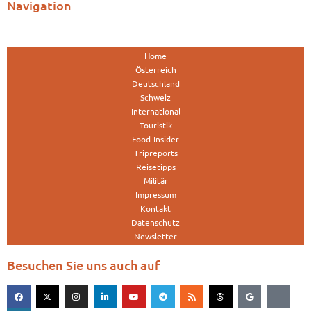
Navigation
Home
Österreich
Deutschland
Schweiz
International
Touristik
Food-Insider
Tripreports
Reisetipps
Militär
Impressum
Kontakt
Datenschutz
Newsletter
Besuchen Sie uns auch auf