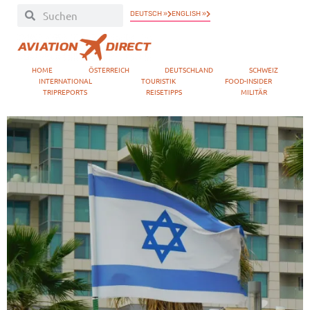
DEUTSCH »
ENGLISH »
HOME
ÖSTERREICH
DEUTSCHLAND
SCHWEIZ
INTERNATIONAL
TOURISTIK
FOOD-INSIDER
TRIPREPORTS
REISETIPPS
MILITÄR