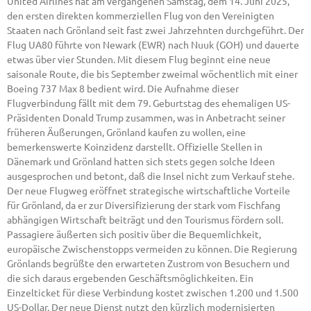
United Airlines hat am vergangenen Samstag, dem 14. Juni 2025,
den ersten direkten kommerziellen Flug von den Vereinigten
Staaten nach Grönland seit fast zwei Jahrzehnten durchgeführt. Der
Flug UA80 führte von Newark (EWR) nach Nuuk (GOH) und dauerte
etwas über vier Stunden. Mit diesem Flug beginnt eine neue
saisonale Route, die bis September zweimal wöchentlich mit einer
Boeing 737 Max 8 bedient wird. Die Aufnahme dieser
Flugverbindung fällt mit dem 79. Geburtstag des ehemaligen US-
Präsidenten Donald Trump zusammen, was in Anbetracht seiner
früheren Äußerungen, Grönland kaufen zu wollen, eine
bemerkenswerte Koinzidenz darstellt. Offizielle Stellen in
Dänemark und Grönland hatten sich stets gegen solche Ideen
ausgesprochen und betont, daß die Insel nicht zum Verkauf stehe.
Der neue Flugweg eröffnet strategische wirtschaftliche Vorteile
für Grönland, da er zur Diversifizierung der stark vom Fischfang
abhängigen Wirtschaft beiträgt und den Tourismus fördern soll.
Passagiere äußerten sich positiv über die Bequemlichkeit,
europäische Zwischenstopps vermeiden zu können. Die Regierung
Grönlands begrüßte den erwarteten Zustrom von Besuchern und
die sich daraus ergebenden Geschäftsmöglichkeiten. Ein
Einzelticket für diese Verbindung kostet zwischen 1.200 und 1.500
US-Dollar. Der neue Dienst nutzt den kürzlich modernisierten