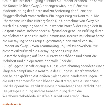
Group, die ihre Beteiligung auf über 50 Prozent erhöhen und somit
die Kontrolle über t’way Air erlangen wird, ihre Pläne zur
Modernisierung der Flotte und zur Sanierung der Bilanz der
Fluggesellschaft vorantreiben. Ein langer Weg zur Kontrolle: Die
Übernahme und ihre Hintergründe Die Übernahme von t’way Air
durch die Daemyung Sono Group war ein Prozeß, der einige Zeit in
Anspruch nahm, insbesondere aufgrund der genauen Prüfung durch
die südkoreanische Fair Trade Commission. Bereits im Februar hatte
die Daemyung Sono Group zugestimmt, einen Anteil von 46,26
Prozent an t’way Air von YeaRimDang Co., Ltd. zu erwerben. Mit
diesem Zukauf wird die Daemyung Sono Group ihre
Gesamtbeteiligung auf über 50 Prozent erhöhen und damit die
Mehrheit und die operative Kontrolle über die
Billigfluggesellschaft erlangen. Diese Vereinbarung beendete einen
längeren Kampf um die Kontrolle der Fluggesellschaft zwischen
den beiden größten Aktionären. Solche Auseinandersetzungen um
die Unternehmensführung können die strategische Ausrichtung
und die operative Stabilität eines Unternehmens beeinträchtigen.
Die jetzige Einigung und die Genehmigung durch die
Wettbewerbsbehörde schaffen Klarheit und ermöglichen
weiterlesen »