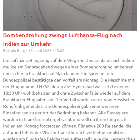
Bombendrohung zwingt Lufthansa-Flug nach
Indien zur Umkehr
Belinda Borg
17. Juni 2025
15:02
Ein Lufthansa-Flugzeug auf dem Weg von Deutschland nach Indien
mußte am Sonntagabend wegen einer Bombendrohung umkehren
und sicher in Frankfurt am Main landen. Ein Sprecher der
Bundespolizei bestätigte den Vorfall am Montag. Die Maschine mit
der Flugnummer LH752, deren Ziel Hyderabad war, setzte gegen
18:30 Uhr wohlbehalten und ohne Zwischenfälle wieder auf dem
Frankfurter Flughafen auf. Der Vorfall wurde zuerst vom Hessischen
Rundfunk gemeldet. Die Bundespolizei gab keine weiteren
Einzelheiten zu der Art der Bedrohung bekannt. Alle Passagiere
wurden in Frankfurt untergebracht und sollten ihren Flug nach
Indien am Montag fortsetzen können. Für etwa 200 Reisende, die
aufgrund fehlender Visa im Transitbereich verbleiben mußten,
wurden am Flughafen Feldbetten aufgestellt, wie die Hessenschau