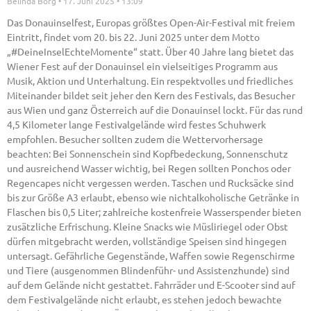
Belinda Borg
17. Juni 2025
13:09
Das Donauinselfest, Europas größtes Open-Air-Festival mit freiem
Eintritt, findet vom 20. bis 22. Juni 2025 unter dem Motto
„#DeineInselEchteMomente“ statt. Über 40 Jahre lang bietet das
Wiener Fest auf der Donauinsel ein vielseitiges Programm aus
Musik, Aktion und Unterhaltung. Ein respektvolles und friedliches
Miteinander bildet seit jeher den Kern des Festivals, das Besucher
aus Wien und ganz Österreich auf die Donauinsel lockt. Für das rund
4,5 Kilometer lange Festivalgelände wird festes Schuhwerk
empfohlen. Besucher sollten zudem die Wettervorhersage
beachten: Bei Sonnenschein sind Kopfbedeckung, Sonnenschutz
und ausreichend Wasser wichtig, bei Regen sollten Ponchos oder
Regencapes nicht vergessen werden. Taschen und Rucksäcke sind
bis zur Größe A3 erlaubt, ebenso wie nichtalkoholische Getränke in
Flaschen bis 0,5 Liter; zahlreiche kostenfreie Wasserspender bieten
zusätzliche Erfrischung. Kleine Snacks wie Müsliriegel oder Obst
dürfen mitgebracht werden, vollständige Speisen sind hingegen
untersagt. Gefährliche Gegenstände, Waffen sowie Regenschirme
und Tiere (ausgenommen Blindenführ- und Assistenzhunde) sind
auf dem Gelände nicht gestattet. Fahrräder und E-Scooter sind auf
dem Festivalgelände nicht erlaubt, es stehen jedoch bewachte