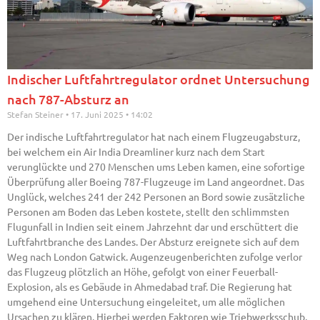
Indischer Luftfahrtregulator ordnet Untersuchung
nach 787-Absturz an
Stefan Steiner
17. Juni 2025
14:02
Der indische Luftfahrtregulator hat nach einem Flugzeugabsturz,
bei welchem ein Air India Dreamliner kurz nach dem Start
verunglückte und 270 Menschen ums Leben kamen, eine sofortige
Überprüfung aller Boeing 787-Flugzeuge im Land angeordnet. Das
Unglück, welches 241 der 242 Personen an Bord sowie zusätzliche
Personen am Boden das Leben kostete, stellt den schlimmsten
Flugunfall in Indien seit einem Jahrzehnt dar und erschüttert die
Luftfahrtbranche des Landes. Der Absturz ereignete sich auf dem
Weg nach London Gatwick. Augenzeugenberichten zufolge verlor
das Flugzeug plötzlich an Höhe, gefolgt von einer Feuerball-
Explosion, als es Gebäude in Ahmedabad traf. Die Regierung hat
umgehend eine Untersuchung eingeleitet, um alle möglichen
Ursachen zu klären. Hierbei werden Faktoren wie Triebwerksschub,