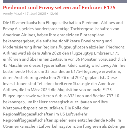
Piedmont und Envoy setzen auf Embraer E175
Amely Mizzi
17. Juni 2025
12:46
Die US-amerikanischen Fluggesellschaften Piedmont Airlines und
Envoy Air, beides hundertprozentige Tochtergesellschaften von
American Airlines, haben ihre ehrgeizigen Flottenpläne
bekanntgegeben, die auf eine signifikante Erweiterung und
Modernisierung ihrer Regionalflugzeugflotten abzielen. Piedmont
Airlines wird ab dem Jahre 2028 den Flugzeugtyp Embraer E175
einführen und über einen Zeitraum von 36 Monaten voraussichtlich
45 Maschinen dieses Typs erhalten. Gleichzeitig wird Envoy Air ihre
bestehende Flotte um 33 brandneue E175-Flugzeuge erweitern,
deren Auslieferung zwischen 2026 und 2027 geplant ist. Diese
Investitionen sind Teil einer breiteren Strategie der American
Airlines, die im März 2024 die Akquisition von neunzig E175-
Flugzeugen sowie weiteren Airbus A321neo und Boeing 737-10
bekanntgab, um ihr Netz strategisch auszubauen und ihre
Wettbewerbsposition zu stärken. Die Rolle der
Regionalfluggesellschaften im US-Luftverkehr
Regionalfluggesellschaften spielen eine entscheidende Rolle im
US-amerikanischen Luftverkehrssystem. Sie fungieren als Zubringer