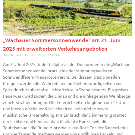
„Wachauer Sommersonnenwende“ am 21. Juni
2025 mit erweiterten Verkehrsangeboten
Jan Gruber
17. Juni 2025
12:33
Am 21. Juni 2025 findet in Spitz an der Donau wieder die „Wachauer
Sommersonnenwende“ statt, eine der stimmungsvollsten
Sonnwendfeiern Niederösterreichs. Bei diesem traditionellen
Ereignis werden die Wahrzeichen und Sehenswürdigkeiten von
Spitz durch zauberhafte Lichteffekte in Szene gesetzt. Ein großes
Feuerwerk wird zudem die Donau und die umliegenden Weinberge
zum Erstrahlen bringen. Die Feierlichkeiten beginnen um 17 Uhr
und bieten Wachauer Köstlichkeiten, edle Weine sowie
musikalische Unterhaltung. Mit Einbruch der Dämmerung startet
der Lichter- und Feuerzauber: Markante Punkte wie die
Teufelsmauer, die Ruine Hinterhaus, das Rote Tor, der Singerriedel
und der Tausendeimerberg werden von unzähligen Fackeln und