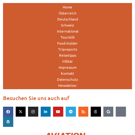
Home
Österreich
Deutschland
Schweiz
International
Touristik
Food-Insider
Tripreports
Reisetipps
Militär
Impressum
Kontakt
Datenschutz
Newsletter
Besuchen Sie uns auch auf