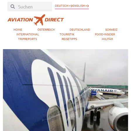
DEUTSCH »
ENGLISH »
HOME
ÖSTERREICH
DEUTSCHLAND
SCHWEIZ
INTERNATIONAL
TOURISTIK
FOOD-INSIDER
TRIPREPORTS
REISETIPPS
MILITÄR