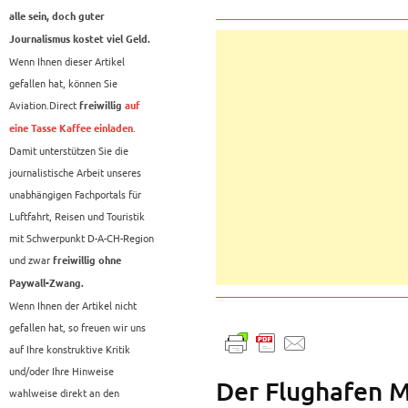
alle sein, doch guter
Journalismus kostet viel Geld.
Wenn Ihnen dieser Artikel
gefallen hat, können Sie
Aviation.Direct
freiwillig
auf
.
eine Tasse Kaffee einladen
Damit unterstützen Sie die
journalistische Arbeit unseres
unabhängigen Fachportals für
Luftfahrt, Reisen und Touristik
mit Schwerpunkt D-A-CH-Region
und zwar
freiwillig ohne
Paywall-Zwang.
Wenn Ihnen der Artikel nicht
gefallen hat, so freuen wir uns
auf Ihre konstruktive Kritik
und/oder Ihre Hinweise
Der Flughafen M
wahlweise direkt an den