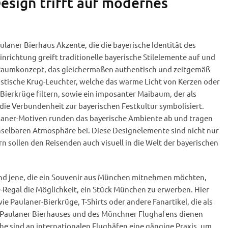
esign trifft auf modernes
ulaner Bierhaus Akzente, die die bayerische Identität des
inrichtung greift traditionelle bayerische Stilelemente auf und
 Raumkonzept, das gleichermaßen authentisch und zeitgemäß
istische Krug-Leuchter, welche das warme Licht von Kerzen oder
 Bierkrüge filtern, sowie ein imposanter Maibaum, der als
ie Verbundenheit zur bayerischen Festkultur symbolisiert.
laner-Motiven runden das bayerische Ambiente ab und tragen
selbaren Atmosphäre bei. Diese Designelemente sind nicht nur
sollen den Reisenden auch visuell in die Welt der bayerischen
nd jene, die ein Souvenir aus München mitnehmen möchten,
-Regal die Möglichkeit, ein Stück München zu erwerben. Hier
wie Paulaner-Bierkrüge, T-Shirts oder andere Fanartikel, die als
 Paulaner Bierhauses und des Münchner Flughafens dienen
he sind an internationalen Flughäfen eine gängige Praxis, um