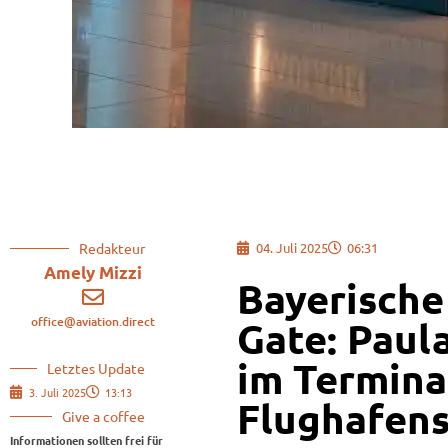
Redakteur
04. Juli 2025
06:31
Amely Mizzi
Bayerische
office@aviation.direct
Gate: Paul
im Termina
Letztes Update
3. Juli 2025
13:13
Flughafen
Give a coffee
Informationen sollten frei für