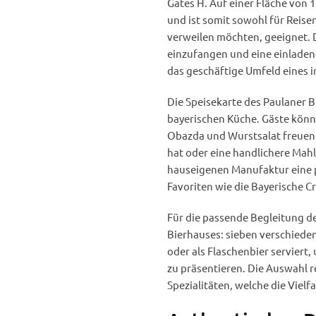
Gates H. Auf einer Fläche von 
und ist somit sowohl für Reisen
verweilen möchten, geeignet. D
einzufangen und eine einladend
das geschäftige Umfeld eines i
Die Speisekarte des Paulaner B
bayerischen Küche. Gäste könne
Obazda und Wurstsalat freuen –
hat oder eine handlichere Mahl
hauseigenen Manufaktur eine p
Favoriten wie die Bayerische 
Für die passende Begleitung de
Bierhauses: sieben verschiede
oder als Flaschenbier servier
zu präsentieren. Die Auswahl r
Spezialitäten, welche die Vielf