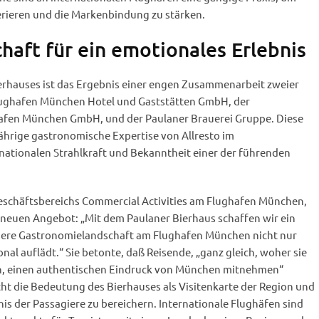
rieren und die Markenbindung zu stärken.
haft für ein emotionales Erlebnis
erhauses ist das Ergebnis einer engen Zusammenarbeit zweier
 Flughafen München Hotel und Gaststätten GmbH, der
afen München GmbH, und der Paulaner Brauerei Gruppe. Diese
jährige gastronomische Expertise von Allresto im
nationalen Strahlkraft und Bekanntheit einer der führenden
Geschäftsbereichs Commercial Activities am Flughafen München,
 neuen Angebot: „Mit dem Paulaner Bierhaus schaffen wir ein
nsere Gastronomielandschaft am Flughafen München nicht nur
nal auflädt.“ Sie betonte, daß Reisende, „ganz gleich, woher sie
n, einen authentischen Eindruck von München mitnehmen“
cht die Bedeutung des Bierhauses als Visitenkarte der Region und
nis der Passagiere zu bereichern. Internationale Flughäfen sind