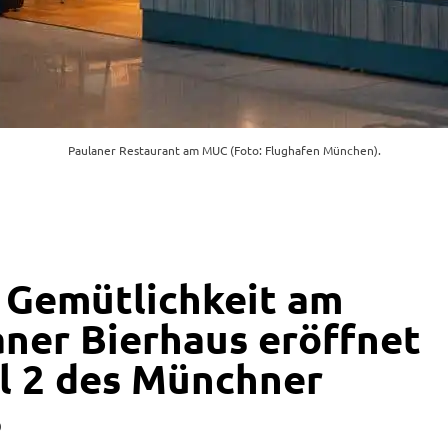
Paulaner Restaurant am MUC (Foto: Flughafen München).
 Gemütlichkeit am
aner Bierhaus eröffnet
l 2 des Münchner
s