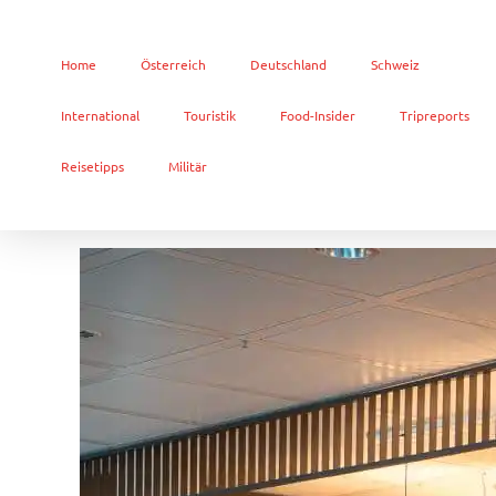
Home
Österreich
Deutschland
Schweiz
International
Touristik
Food-Insider
Tripreports
Reisetipps
Militär