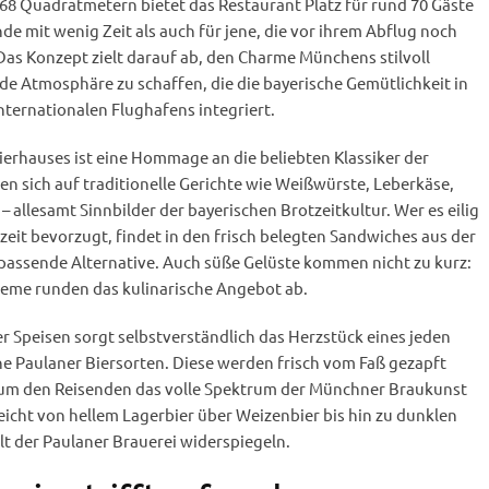
168 Quadratmetern bietet das Restaurant Platz für rund 70 Gäste
de mit wenig Zeit als auch für jene, die vor ihrem Abflug noch
as Konzept zielt darauf ab, den Charme Münchens stilvoll
e Atmosphäre zu schaffen, die die bayerische Gemütlichkeit in
nternationalen Flughafens integriert.
ierhauses ist eine Hommage an die beliebten Klassiker der
n sich auf traditionelle Gerichte wie Weißwürste, Leberkäse,
 allesamt Sinnbilder der bayerischen Brotzeitkultur. Wer es eilig
zeit bevorzugt, findet in den frisch belegten Sandwiches aus der
assende Alternative. Auch süße Gelüste kommen nicht zu kurz:
Creme runden das kulinarische Angebot ab.
r Speisen sorgt selbstverständlich das Herzstück eines jeden
ne Paulaner Biersorten. Diese werden frisch vom Faß gezapft
t, um den Reisenden das volle Spektrum der Münchner Braukunst
eicht von hellem Lagerbier über Weizenbier bis hin zu dunklen
alt der Paulaner Brauerei widerspiegeln.