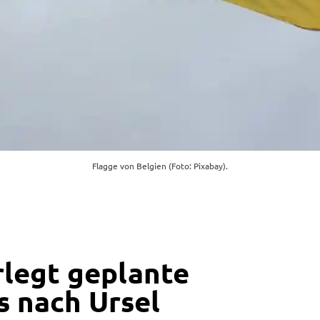
Flagge von Belgien (Foto: Pixabay).
rlegt geplante
s nach Ursel