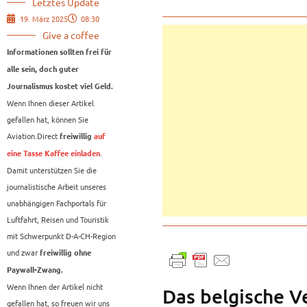
Letztes Update
19. März 2025
08:30
Give a coffee
Informationen sollten frei für
alle sein, doch guter
Journalismus kostet viel Geld.
Wenn Ihnen dieser Artikel
gefallen hat, können Sie
Aviation.Direct
freiwillig
auf
.
eine Tasse Kaffee einladen
Damit unterstützen Sie die
journalistische Arbeit unseres
unabhängigen Fachportals für
Luftfahrt, Reisen und Touristik
mit Schwerpunkt D-A-CH-Region
und zwar
freiwillig ohne
Paywall-Zwang.
Wenn Ihnen der Artikel nicht
Das belgische V
gefallen hat, so freuen wir uns