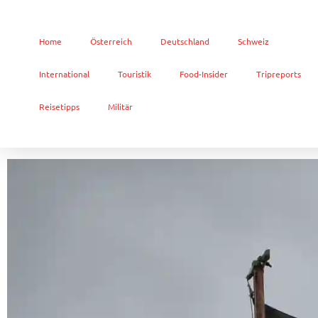
Home
Österreich
Deutschland
Schweiz
International
Touristik
Food-Insider
Tripreports
Reisetipps
Militär