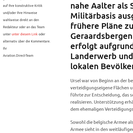
nahe Aalter als 
auf Ihre konstruktive Kritik
und/oder Ihre Hinweise
Militärbasis au
wahlweise direkt an den
frühere Pläne zu
Redakteur oder an das Team
Geraardsbergen 
unter
unter diesem Link
oder
alternativ über die Kommentare.
erfolgt aufgrun
Ihr
Landerwerb und
Aviation.Direct-Team
lokalen Bevölke
Ursel war von Beginn an der bev
verteidigungseigene Flächen un
führte zur Entscheidung, das s
realisieren. Unterstützung er
dem ehemaligen Verteidigungs
Sowohl die belgische Armee als
Armee sieht in den weitläufig