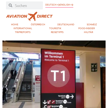
DEUTSCH »
ENGLISH »
HOME
ÖSTERREICH
DEUTSCHLAND
SCHWEIZ
INTERNATIONAL
TOURISTIK
FOOD-INSIDER
TRIPREPORTS
REISETIPPS
MILITÄR