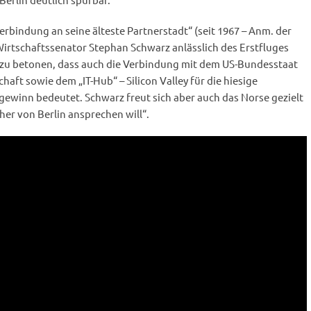
rbindung an seine älteste Partnerstadt“ (seit 1967 – Anm. der
Wirtschaftssenator Stephan Schwarz anlässlich des Erstfluges
 zu betonen, dass auch die Verbindung mit dem US-Bundesstaat
chaft sowie dem „IT-Hub“ – Silicon Valley für die hiesige
ewinn bedeutet. Schwarz freut sich aber auch das Norse gezielt
er von Berlin ansprechen will“.