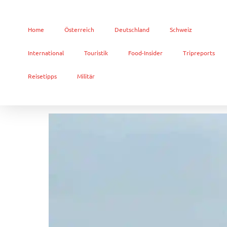
Home
Österreich
Deutschland
Schweiz
International
Touristik
Food-Insider
Tripreports
Reisetipps
Militär