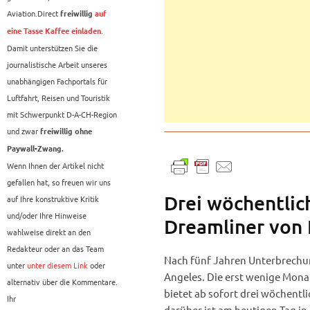
Aviation.Direct
freiwillig
auf
.
eine Tasse Kaffee einladen
Damit unterstützen Sie die
journalistische Arbeit unseres
unabhängigen Fachportals für
Luftfahrt, Reisen und Touristik
mit Schwerpunkt D-A-CH-Region
und zwar
freiwillig ohne
Paywall-Zwang.
Wenn Ihnen der Artikel nicht
gefallen hat, so freuen wir uns
Drei wöchentlic
auf Ihre konstruktive Kritik
und/oder Ihre Hinweise
Dreamliner von 
wahlweise direkt an den
Redakteur oder an das Team
Nach fünf Jahren Unterbrechun
unter
unter diesem Link
oder
Angeles. Die erst wenige Monat
alternativ über die Kommentare.
bietet ab sofort drei wöchentl
Ihr
darüber ist am heutigen Tag in 