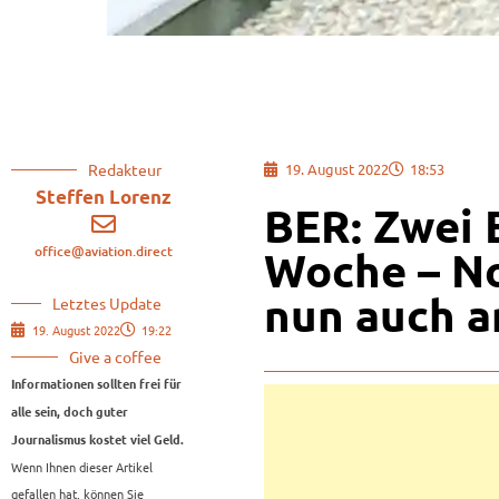
Redakteur
19. August 2022
18:53
Steffen Lorenz
BER: Zwei E
office@aviation.direct
Woche – No
nun auch a
Letztes Update
19. August 2022
19:22
Give a coffee
Informationen sollten frei für
alle sein, doch guter
Journalismus kostet viel Geld.
Wenn Ihnen dieser Artikel
gefallen hat, können Sie