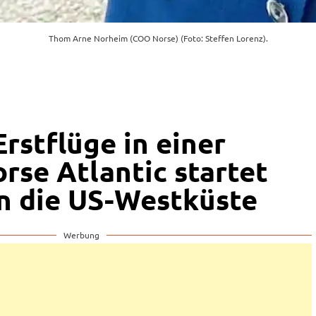
Thom Arne Norheim (COO Norse) (Foto: Steffen Lorenz).
rstflüge in einer
rse Atlantic startet
n die US-Westküste
Werbung