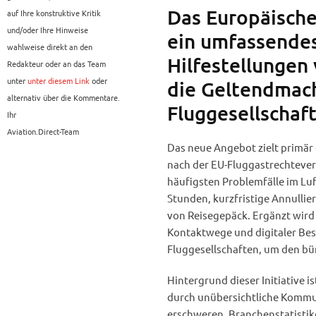
Das Europäische
auf Ihre konstruktive Kritik
und/oder Ihre Hinweise
ein umfassendes
wahlweise direkt an den
Hilfestellungen
Redakteur oder an das Team
unter
unter diesem Link
oder
die Geltendmac
alternativ über die Kommentare.
Fluggesellschaft
Ihr
Aviation.Direct-Team
Das neue Angebot zielt primär
nach der EU-Fluggastrechteve
häufigsten Problemfälle im Lu
Stunden, kurzfristige Annulli
von Reisegepäck. Ergänzt wird 
Kontaktwege und digitaler Be
Fluggesellschaften, um den bü
Hintergrund dieser Initiative is
durch unübersichtliche Kommu
erschweren. Branchenstatistike