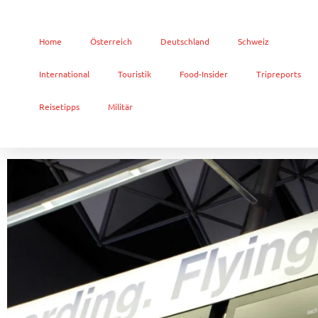
Home
Österreich
Deutschland
Schweiz
International
Touristik
Food-Insider
Tripreports
Reisetipps
Militär