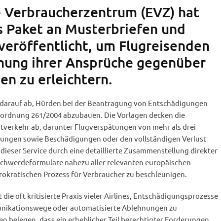
 Verbraucherzentrum (EVZ) hat
 Paket an Musterbriefen und
 veröffentlicht, um Flugreisenden
hung ihrer Ansprüche gegenüber
en zu erleichtern.
 darauf ab, Hürden bei der Beantragung von Entschädigungen
rordnung 261/2004 abzubauen. Die Vorlagen decken die
ftverkehr ab, darunter Flugverspätungen von mehr als drei
erungen sowie Beschädigungen oder den vollständigen Verlust
dieser Service durch eine detaillierte Zusammenstellung direkter
schwerdeformulare nahezu aller relevanten europäischen
rokratischen Prozess für Verbraucher zu beschleunigen.
t die oft kritisierte Praxis vieler Airlines, Entschädigungsprozesse
nikationswege oder automatisierte Ablehnungen zu
n belegen, dass ein erheblicher Teil berechtigter Forderungen