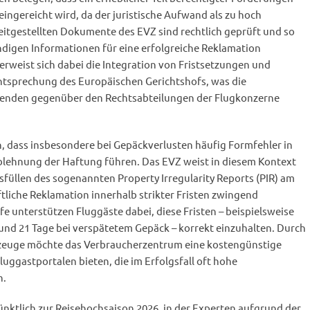
eingereicht wird, da der juristische Aufwand als zu hoch
eitgestellten Dokumente des EVZ sind rechtlich geprüft und so
endigen Informationen für eine erfolgreiche Reklamation
 erweist sich dabei die Integration von Fristsetzungen und
chtsprechung des Europäischen Gerichtshofs, was die
senden gegenüber den Rechtsabteilungen der Flugkonzerne
, dass insbesondere bei Gepäckverlusten häufig Formfehler in
lehnung der Haftung führen. Das EVZ weist in diesem Kontext
füllen des sogenannten Property Irregularity Reports (PIR) am
ftliche Reklamation innerhalb strikter Fristen zwingend
efe unterstützen Fluggäste dabei, diese Fristen – beispielsweise
und 21 Tage bei verspätetem Gepäck – korrekt einzuhalten. Durch
kzeuge möchte das Verbraucherzentrum eine kostengünstige
luggastportalen bieten, die im Erfolgsfall oft hohe
n.
ünktlich zur Reisehochsaison 2026, in der Experten aufgrund der